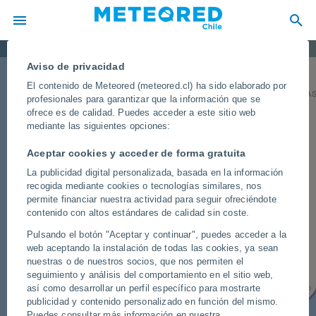
7
ECUADOR
Avisos meteorológicos mañana
PERÚ
Aviso de privacidad
El contenido de Meteored (meteored.cl) ha sido elaborado por
BRAS
profesionales para garantizar que la información que se
ofrece es de calidad. Puedes acceder a este sitio web
mediante las siguientes opciones:
BOLIVIA
Aceptar cookies y acceder de forma gratuita
La publicidad digital personalizada, basada en la información
recogida mediante cookies o tecnologías similares, nos
permite financiar nuestra actividad para seguir ofreciéndote
PARAGUAY
contenido con altos estándares de calidad sin coste.
Pulsando el botón "Aceptar y continuar", puedes acceder a la
16
24
web aceptando la instalación de todas las cookies, ya sean
nuestras o de nuestros socios, que nos permiten el
seguimiento y análisis del comportamiento en el sitio web,
CHILE
así como desarrollar un perfil específico para mostrarte
URUGUAY
publicidad y contenido personalizado en función del mismo.
30
ARGENTINA
Puedes consultar más información en nuestra