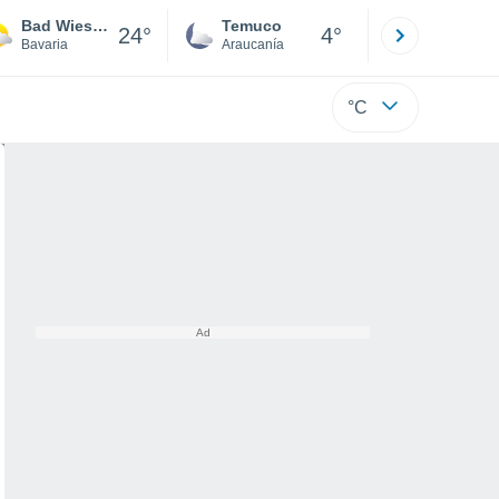
Bad Wiessee
Temuco
Osorno
24°
4°
Bavaria
Araucanía
Los Lagos
°C