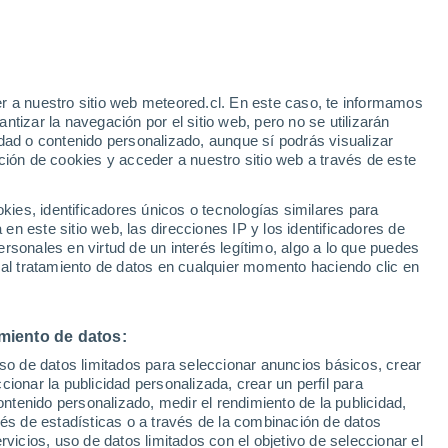
23°
/
17°
24°
/
16°
25°
/
15°
r a nuestro sitio web meteored.cl. En este caso, te informamos
tizar la navegación por el sitio web, pero no se utilizarán
dad o contenido personalizado, aunque sí podrás visualizar
ción de cookies y acceder a nuestro sitio web a través de este
Estado de la nieve
es, identificadores únicos o tecnologías similares para
Espesor de nieve en la base
0 cm
n este sitio web, las direcciones IP y los identificadores de
rsonales en virtud de un interés legítimo, algo a lo que puedes
Espesor de nieve en la parte superior
-
 al tratamiento de datos en cualquier momento haciendo clic en
Tipo de nieve en la base
-
miento de datos:
Tipo de nieve en la parte superior
-
uso de datos limitados para seleccionar anuncios básicos, crear
ccionar la publicidad personalizada, crear un perfil para
ontenido personalizado, medir el rendimiento de la publicidad,
vés de estadísticas o a través de la combinación de datos
rvicios, uso de datos limitados con el objetivo de seleccionar el