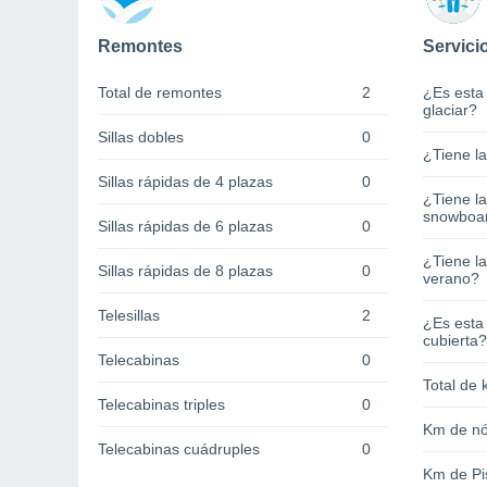
Remontes
Servici
Total de remontes
2
¿Es esta
glaciar?
Sillas dobles
0
¿Tiene l
Sillas rápidas de 4 plazas
0
¿Tiene l
snowboa
Sillas rápidas de 6 plazas
0
¿Tiene la
Sillas rápidas de 8 plazas
0
verano?
Telesillas
2
¿Es esta
cubierta?
Telecabinas
0
Total de 
Telecabinas triples
0
Km de nó
Telecabinas cuádruples
0
Km de Pi