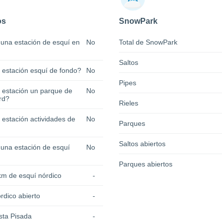
os
SnowPark
 una estación de esquí en
No
Total de SnowPark
Saltos
a estación esquí de fondo?
No
Pipes
a estación un parque de
No
rd?
Rieles
 estación actividades de
No
Parques
Saltos abiertos
 una estación de esquí
No
Parques abiertos
km de esquí nórdico
-
rdico abierto
-
sta Pisada
-