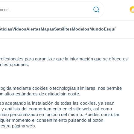
ticias
Vídeos
Alertas
Mapas
Satélites
Modelos
Mundo
Esquí
ofesionales para garantizar que la información que se ofrece es
entes opciones:
ecogida mediante cookies o tecnologías similares, nos permite
on altos estándares de calidad sin coste.
El Tiempo en Bad Wiessee
eb aceptando la instalación de todas las cookies, ya sean
 y análisis del comportamiento en el sitio web, así como
ntenido personalizado en función del mismo. Puedes consultar
Hoy
Mañana
Sábado
alquier momento el consentimiento pulsando el botón
6 Ago
7 Ago
8 Ago
uestra página web.