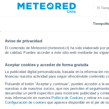
Tiempo
No
Aviso de privacidad
El contenido de Meteored (meteored.cl) ha sido elaborado por pr
de calidad. Puedes acceder a este sitio web mediante las sigui
Aceptar cookies y acceder de forma gratuita
Inicio
Alemania
Baviera
Bad Wiessee
Esquí
La publicidad digital personalizada, basada en la información r
financiar nuestra actividad para seguir ofreciéndote contenido c
Cerrada
Pulsando el botón "Aceptar y continuar", puedes acceder a la w
nuestras o de nuestros socios, que nos permiten el seguimiento
Bad Wiessee
desarrollar un perfil específico para mostrarte publicidad y co
más información en nuestra
Política de Cookies
y retirar en cu
Configuración de cookies
que aparece disponible en el pie de n
Apertura
Cierre