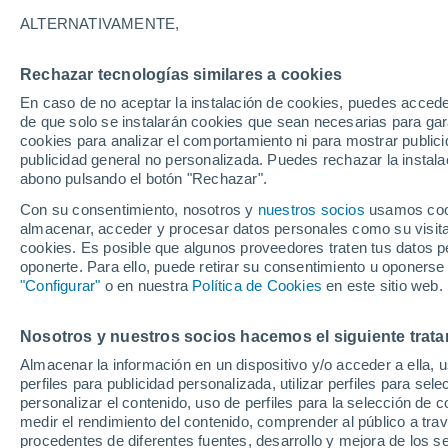
13/02/2027
14/03/2027
ALTERNATIVAMENTE,
Faltan 190 días
Rechazar tecnologías similares a cookies
En caso de no aceptar la instalación de cookies, puedes accede
Parte de nieve hoy
de que solo se instalarán cookies que sean necesarias para garan
cookies para analizar el comportamiento ni para mostrar publici
publicidad general no personalizada. Puedes rechazar la instala
Pistas por dificultad
0
1
2
0
abono pulsando el botón "Rechazar".
Con su consentimiento, nosotros y
nuestros socios
usamos cooki
almacenar, acceder y procesar datos personales como su visita e
Kilómetros esquiables
0 / 1
cookies. Es posible que algunos proveedores traten tus datos pe
oponerte. Para ello, puede retirar su consentimiento u oponerse
"Configurar"
o en nuestra
Política de Cookies
en este sitio web.
Pistas abiertas
0 / 3
Nosotros y nuestros socios hacemos el siguiente trata
Remontes
0 / 2
Almacenar la información en un dispositivo y/o acceder a ella, 
perfiles para publicidad personalizada, utilizar perfiles para sele
personalizar el contenido, uso de perfiles para la selección de c
medir el rendimiento del contenido, comprender al público a tra
procedentes de diferentes fuentes, desarrollo y mejora de los se