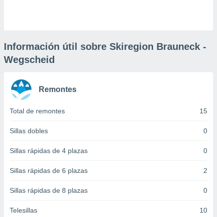
 botón
.
nto,
Información útil sobre Skiregion Brauneck -
Wegscheid
cios
kies,
ores únicos
as similares
Remontes
nar,
rocesar
Total de remontes
15
onales como
 este sitio
Sillas dobles
0
recciones IP
ficadores de
 posible
Sillas rápidas de 4 plazas
0
s
 traten tus
Sillas rápidas de 6 plazas
2
nales en
 interés
Sillas rápidas de 8 plazas
0
go a lo que
nerte. Para
Telesillas
10
retirar su