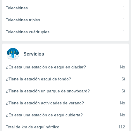
ento u
Telecabinas
1
 de datos
Telecabinas triples
1
er momento
ic en
Telecabinas cuádruples
1
o en
 Cookies
en
eb.
Servicios
y
socios
¿Es esta una estación de esquí en glaciar?
No
el
¿Tiene la estación esquí de fondo?
Sí
to de
¿Tiene la estación un parque de snowboard?
Sí
la
 en un
¿Tiene la estación actividades de verano?
No
 y/o acceder
 de datos
¿Es esta una estación de esquí cubierta?
No
ara
 anuncios
Total de km de esquí nórdico
112
ar perfiles