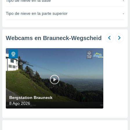
Tipo de nieve en la base
-
do en
 mismo.
Tipo de nieve en la parte superior
-
sultar más
 en nuestra
 Cookies
y
ualquier
Webcams en Brauneck-Wegscheid
ento
 botón
ación de
kies
 disponible
e nuestra
.
IVAMENTE,
Bergstation Brauneck
8 Ago 2026
as
 a cookies
 no aceptar
ón de