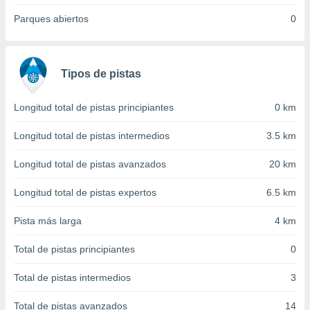
 seleccionar
o.
Parques abiertos
0
calización
precisa e
ión mediante
Tipos de pistas
, publicidad
Longitud total de pistas principiantes
0 km
dos,
 publicidad
Longitud total de pistas intermedios
3.5 km
,
ón de
Longitud total de pistas avanzados
20 km
 desarrollo
s.
Longitud total de pistas expertos
6.5 km
tros 1199
ios
Pista más larga
4 km
Total de pistas principiantes
0
Total de pistas intermedios
3
Total de pistas avanzados
14