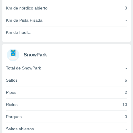
idad
Km de nórdico abierto
0
a, utilizar
a
Km de Pista Pisada
-
 la
da, crear un
Km de huella
-
personalizar
o, uso de
a la
e contenido
SnowPark
do, medir el
 de la
Total de SnowPark
-
medir el
 del
Saltos
6
 comprender
 través de
Pipes
2
s o a través
nación de
Rieles
10
edentes de
fuentes,
y mejora de
Parques
0
os, uso de
ados con el
Saltos abiertos
-