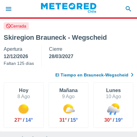
Cerrada
privacidad
Skiregion Brauneck - Wegscheid
o de
eteored.cl)
Apertura
Cierre
borado por
es para
12/12/2026
28/03/2027
ue la
Faltan 125 días
 que se
e calidad.
El Tiempo en Brauneck-Wegscheid
eder a este
ediante las
opciones:
Hoy
Mañana
Lunes
8 Ago
9 Ago
10 Ago
ookies y
e forma
27°
/
14°
31°
/
15°
30°
/
19°
d digital
ada, basada
mación