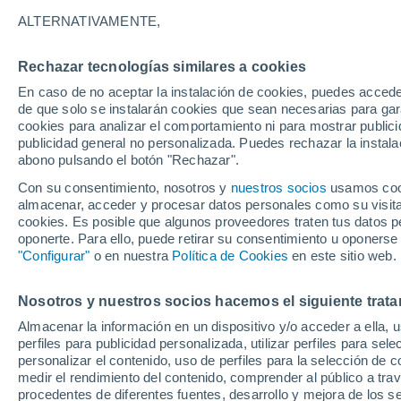
26/12/2026
07/03/2027
ALTERNATIVAMENTE,
Faltan 140 días
Rechazar tecnologías similares a cookies
En caso de no aceptar la instalación de cookies, puedes accede
Parte de nieve hoy
de que solo se instalarán cookies que sean necesarias para garan
cookies para analizar el comportamiento ni para mostrar publici
publicidad general no personalizada. Puedes rechazar la instala
Pistas por dificultad
0
2
0
0
abono pulsando el botón "Rechazar".
Con su consentimiento, nosotros y
nuestros socios
usamos cooki
almacenar, acceder y procesar datos personales como su visita e
Kilómetros esquiables
0 / 1
cookies. Es posible que algunos proveedores traten tus datos pe
oponerte. Para ello, puede retirar su consentimiento u oponerse
"Configurar"
o en nuestra
Política de Cookies
en este sitio web.
Pistas abiertas
0 / 2
Nosotros y nuestros socios hacemos el siguiente trata
Remontes
0 / 2
Almacenar la información en un dispositivo y/o acceder a ella, 
perfiles para publicidad personalizada, utilizar perfiles para sele
personalizar el contenido, uso de perfiles para la selección de c
medir el rendimiento del contenido, comprender al público a tra
procedentes de diferentes fuentes, desarrollo y mejora de los se