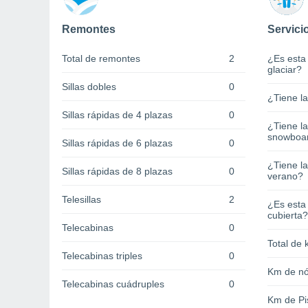
Remontes
Servici
Total de remontes
2
¿Es esta
glaciar?
Sillas dobles
0
¿Tiene l
Sillas rápidas de 4 plazas
0
¿Tiene l
snowboa
Sillas rápidas de 6 plazas
0
¿Tiene la
Sillas rápidas de 8 plazas
0
verano?
Telesillas
2
¿Es esta
cubierta?
Telecabinas
0
Total de 
Telecabinas triples
0
Km de nó
Telecabinas cuádruples
0
Km de Pi