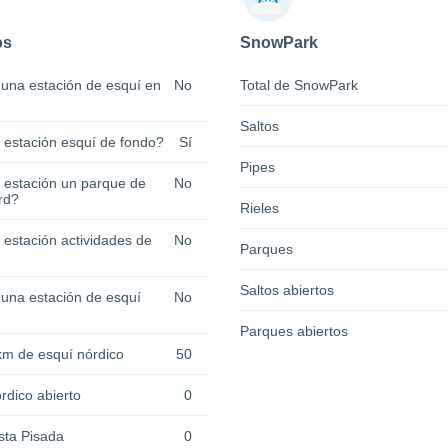
os
SnowPark
 una estación de esquí en
No
Total de SnowPark
Saltos
a estación esquí de fondo?
Sí
Pipes
a estación un parque de
No
rd?
Rieles
 estación actividades de
No
Parques
Saltos abiertos
 una estación de esquí
No
Parques abiertos
km de esquí nórdico
50
rdico abierto
0
sta Pisada
0