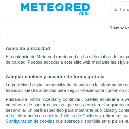
Tiempo
No
Aviso de privacidad
El contenido de Meteored (meteored.cl) ha sido elaborado por pr
de calidad. Puedes acceder a este sitio web mediante las sigui
Aceptar cookies y acceder de forma gratuita
Inicio
Alemania
Turingia
Brotterode
Esquí
La publicidad digital personalizada, basada en la información r
financiar nuestra actividad para seguir ofreciéndote contenido c
Cerrada
Pulsando el botón "Aceptar y continuar", puedes acceder a la w
nuestras o de nuestros socios, que nos permiten el seguimiento
Brotterode
desarrollar un perfil específico para mostrarte publicidad y co
más información en nuestra
Política de Cookies
y retirar en cu
Configuración de cookies
que aparece disponible en el pie de n
Apertura
Cierre