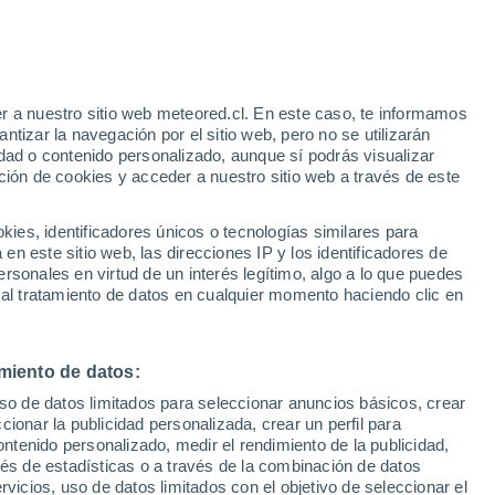
21°
/
10°
25°
/
10°
30°
/
15°
r a nuestro sitio web meteored.cl. En este caso, te informamos
tizar la navegación por el sitio web, pero no se utilizarán
dad o contenido personalizado, aunque sí podrás visualizar
ción de cookies y acceder a nuestro sitio web a través de este
Estado de la nieve
es, identificadores únicos o tecnologías similares para
Espesor de nieve en la base
0 cm
n este sitio web, las direcciones IP y los identificadores de
rsonales en virtud de un interés legítimo, algo a lo que puedes
Espesor de nieve en la parte superior
-
 al tratamiento de datos en cualquier momento haciendo clic en
Tipo de nieve en la base
-
miento de datos:
Tipo de nieve en la parte superior
-
uso de datos limitados para seleccionar anuncios básicos, crear
ccionar la publicidad personalizada, crear un perfil para
ontenido personalizado, medir el rendimiento de la publicidad,
vés de estadísticas o a través de la combinación de datos
rvicios, uso de datos limitados con el objetivo de seleccionar el