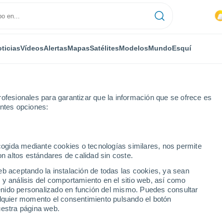
ticias
Vídeos
Alertas
Mapas
Satélites
Modelos
Mundo
Esquí
ofesionales para garantizar que la información que se ofrece es
entes opciones:
ecogida mediante cookies o tecnologías similares, nos permite
on altos estándares de calidad sin coste.
El Tiempo en Brotterode
eb aceptando la instalación de todas las cookies, ya sean
 y análisis del comportamiento en el sitio web, así como
ntenido personalizado en función del mismo. Puedes consultar
Hoy
Mañana
Domingo
alquier momento el consentimiento pulsando el botón
7 Ago
8 Ago
9 Ago
uestra página web.