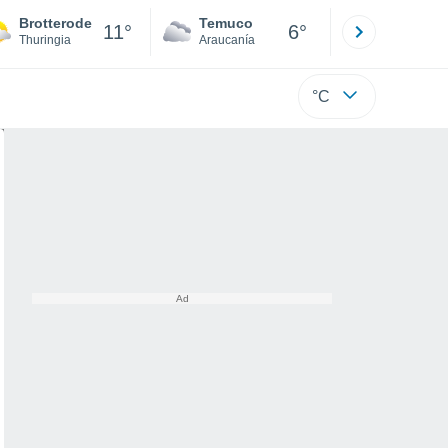
Brotterode
Temuco
Osorno
11°
6°
Thuringia
Araucanía
Los Lagos
°C