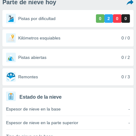
Parte de nieve hoy
ediante
ecnologías
nos permite
Pistas por dificultad
0
2
0
0
estra
ara seguir
e contenido
stándares
Kilómetros esquiables
0 / 0
ACEPTAR
sin coste.
Y
CONTINUAR
 botón
continuar",
Pistas abiertas
0 / 2
der a la
CONFIGURACIÓN
ndo la
 de todas
Remontes
0 / 3
, ya sean
de nuestros
 nos
Estado de la nieve
 y análisis
Espesor de nieve en la base
-
tamiento en
b, así como
un perfil
Espesor de nieve en la parte superior
-
para
ublicidad y