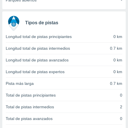
Parques abiertos
-
 seleccionar
o.
calización
precisa e
Tipos de pistas
ión mediante
, publicidad
Longitud total de pistas principiantes
0 km
dos,
Longitud total de pistas intermedios
0.7 km
 publicidad
,
Longitud total de pistas avanzados
0 km
ón de
 desarrollo
Longitud total de pistas expertos
0 km
s.
Pista más larga
0.7 km
tros 1199
ios
Total de pistas principiantes
0
Total de pistas intermedios
2
Total de pistas avanzados
0