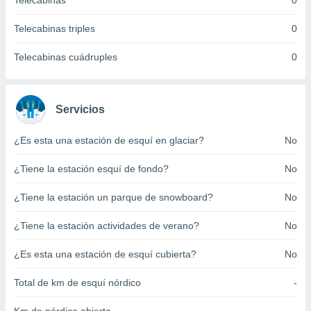
Telecabinas
0
ento u
Telecabinas triples
0
 de datos
er momento
Telecabinas cuádruples
0
ic en
o en
 Cookies
en
Servicios
eb.
¿Es esta una estación de esquí en glaciar?
No
y
socios
¿Tiene la estación esquí de fondo?
No
el
to de
¿Tiene la estación un parque de snowboard?
No
¿Tiene la estación actividades de verano?
No
la
 en un
 y/o acceder
¿Es esta una estación de esquí cubierta?
No
 de datos
ara
Total de km de esquí nórdico
-
 anuncios
ar perfiles