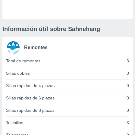
 botón
.
nto,
Información útil sobre Sahnehang
cios
kies,
Remontes
ores únicos
as similares
nar,
Total de remontes
3
rocesar
onales como
Sillas dobles
0
 este sitio
recciones IP
Sillas rápidas de 4 plazas
0
ficadores de
 posible
Sillas rápidas de 6 plazas
0
s
 traten tus
Sillas rápidas de 8 plazas
0
nales en
 interés
go a lo que
Telesillas
3
nerte. Para
retirar su