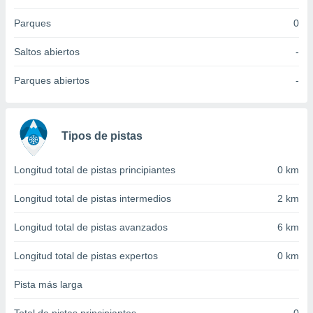
idad
a, utilizar
Parques
0
a
 la
Saltos abiertos
-
da, crear un
Parques abiertos
-
personalizar
o, uso de
a la
e contenido
Tipos de pistas
do, medir el
 de la
medir el
Longitud total de pistas principiantes
0 km
 del
 comprender
Longitud total de pistas intermedios
2 km
 través de
s o a través
Longitud total de pistas avanzados
6 km
nación de
edentes de
Longitud total de pistas expertos
0 km
fuentes,
y mejora de
Pista más larga
os, uso de
ados con el