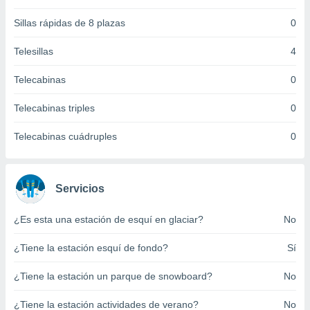
 botón
.
Sillas rápidas de 8 plazas
0
Telesillas
4
nto,
Telecabinas
0
cios
kies,
Telecabinas triples
0
ores únicos
as similares
nar,
Telecabinas cuádruples
0
rocesar
onales como
 este sitio
Servicios
recciones IP
ficadores de
 posible
¿Es esta una estación de esquí en glaciar?
No
s
 traten tus
¿Tiene la estación esquí de fondo?
Sí
nales en
 interés
¿Tiene la estación un parque de snowboard?
No
go a lo que
nerte. Para
¿Tiene la estación actividades de verano?
No
retirar su