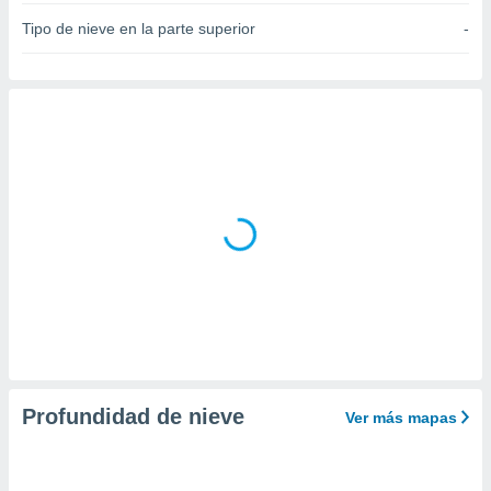
do en
Tipo de nieve en la parte superior
-
 mismo.
sultar más
 en nuestra
 Cookies
y
ualquier
ento
 botón
ación de
kies
 disponible
e nuestra
.
IVAMENTE,
as
Profundidad de nieve
Ver más mapas
 a cookies
 no aceptar
ón de