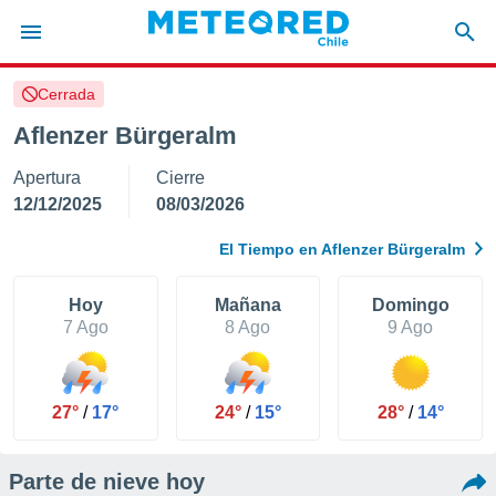
Cerrada
privacidad
Aflenzer Bürgeralm
o de
eteored.cl)
Apertura
Cierre
borado por
es para
12/12/2025
08/03/2026
ue la
 que se
El Tiempo en Aflenzer Bürgeralm
e calidad.
eder a este
ediante las
Hoy
Mañana
Domingo
opciones:
7 Ago
8 Ago
9 Ago
ookies y
e forma
27°
/
17°
24°
/
15°
28°
/
14°
d digital
ada, basada
Parte de nieve hoy
mación