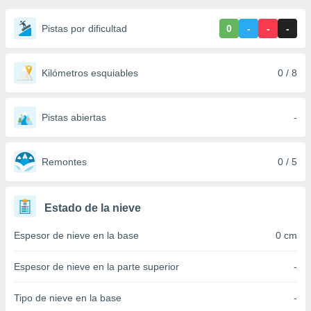
ediante
ecnologías
Pistas por dificultad
0
-
-
-
nos permite
estra
ara seguir
e contenido
Kilómetros esquiables
0 / 8
stándares
ACEPTAR
sin coste.
Y
CONTINUAR
Pistas abiertas
-
 botón
continuar",
der a la
CONFIGURACIÓN
ndo la
Remontes
0 / 5
 de todas
, ya sean
de nuestros
Estado de la nieve
 nos
Espesor de nieve en la base
0 cm
 y análisis
tamiento en
b, así como
Espesor de nieve en la parte superior
-
un perfil
para
Tipo de nieve en la base
-
ublicidad y