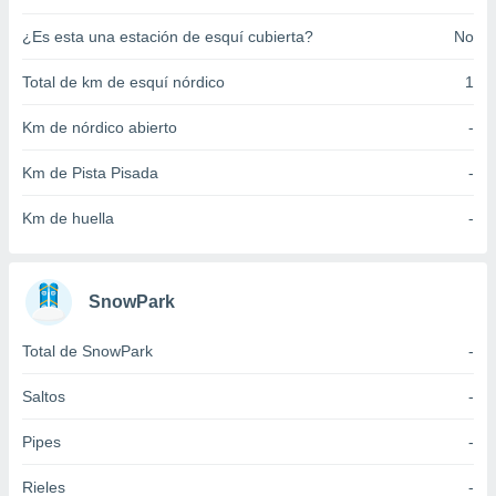
ento u
¿Es esta una estación de esquí cubierta?
No
 de datos
er momento
Total de km de esquí nórdico
1
ic en
o en
Km de nórdico abierto
-
 Cookies
en
Km de Pista Pisada
-
eb.
Km de huella
-
y
socios
el
SnowPark
to de
Total de SnowPark
-
la
 en un
Saltos
-
 y/o acceder
 de datos
Pipes
-
ara
 anuncios
Rieles
-
ar perfiles