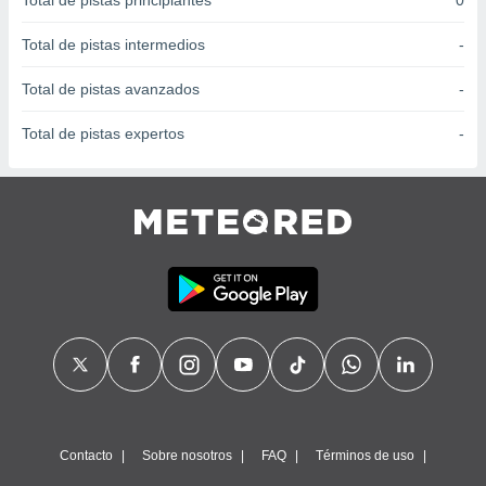
Total de pistas principiantes
0
 seleccionar
o.
Total de pistas intermedios
-
calización
precisa e
Total de pistas avanzados
-
ión mediante
Total de pistas expertos
-
, publicidad
dos,
 publicidad
,
ón de
 desarrollo
s.
tros 1199
ios
Contacto
Sobre nosotros
FAQ
Términos de uso