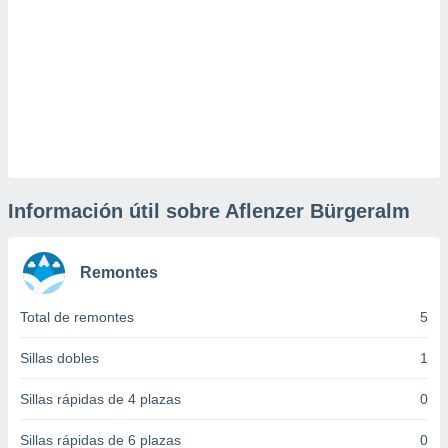
uedes
uestro sitio
ed.cl. En
te
 de que
talarán
e sean
para
a
por el sitio
o se
Información útil sobre Aflenzer Bürgeralm
cookies para
nto ni para
licidad o
Remontes
ado, aunque
Total de remontes
5
sualizar
general no
Sillas dobles
1
ada. Puedes
 instalación
Sillas rápidas de 4 plazas
0
y acceder a
io web a
Sillas rápidas de 6 plazas
0
ste abono