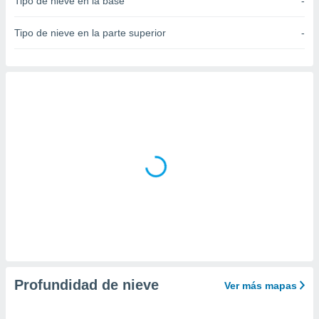
Tipo de nieve en la base
-
do en
 mismo.
Tipo de nieve en la parte superior
-
sultar más
 en nuestra
 Cookies
y
ualquier
ento
 botón
ación de
kies
 disponible
e nuestra
.
IVAMENTE,
as
 a cookies
Profundidad de nieve
Ver más mapas
 no aceptar
ón de