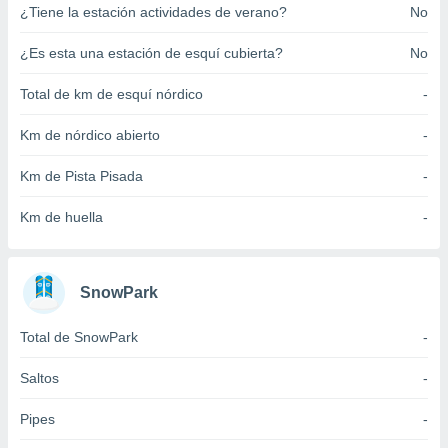
¿Tiene la estación actividades de verano?
No
ento u
 de datos
¿Es esta una estación de esquí cubierta?
No
er momento
ic en
Total de km de esquí nórdico
-
o en
Km de nórdico abierto
-
 Cookies
en
eb.
Km de Pista Pisada
-
y
Km de huella
-
socios
el
to de
SnowPark
la
Total de SnowPark
-
 en un
 y/o acceder
Saltos
-
 de datos
ara
Pipes
-
 anuncios
ar perfiles