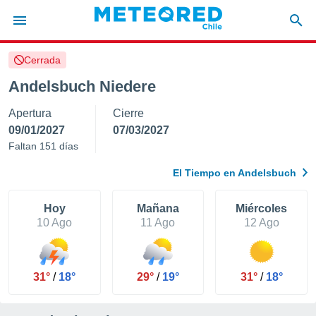
Cerrada
privacidad
Andelsbuch Niedere
o de
eteored.cl)
Apertura
Cierre
borado por
es para
09/01/2027
07/03/2027
ue la
Faltan 151 días
 que se
e calidad.
El Tiempo en Andelsbuch
eder a este
ediante las
opciones:
Hoy
Mañana
Miércoles
10 Ago
11 Ago
12 Ago
ookies y
e forma
31°
/
18°
29°
/
19°
31°
/
18°
d digital
ada, basada
mación