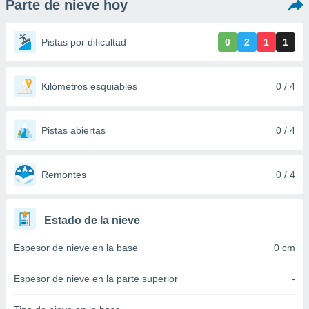
Parte de nieve hoy
ediante
ecnologías
nos permite
Pistas por dificultad
0
2
1
1
estra
ara seguir
e contenido
stándares
Kilómetros esquiables
0 / 4
ACEPTAR
sin coste.
Y
CONTINUAR
 botón
continuar",
Pistas abiertas
0 / 4
der a la
CONFIGURACIÓN
ndo la
 de todas
Remontes
0 / 4
, ya sean
de nuestros
 nos
Estado de la nieve
 y análisis
Espesor de nieve en la base
0 cm
tamiento en
b, así como
un perfil
Espesor de nieve en la parte superior
-
para
ublicidad y