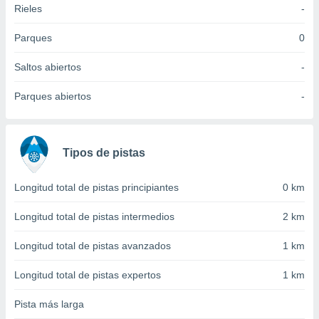
Rieles
-
idad
a, utilizar
a
Parques
0
 la
Saltos abiertos
-
da, crear un
personalizar
Parques abiertos
-
o, uso de
a la
e contenido
do, medir el
Tipos de pistas
 de la
medir el
 del
Longitud total de pistas principiantes
0 km
 comprender
 través de
Longitud total de pistas intermedios
2 km
s o a través
nación de
Longitud total de pistas avanzados
1 km
edentes de
fuentes,
Longitud total de pistas expertos
1 km
y mejora de
os, uso de
Pista más larga
ados con el