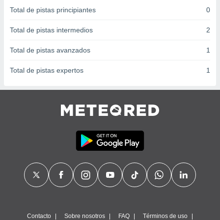
 seleccionar
Total de pistas principiantes
0
o.
calización
Total de pistas intermedios
2
precisa e
ión mediante
Total de pistas avanzados
1
, publicidad
Total de pistas expertos
1
dos,
 publicidad
,
ón de
 desarrollo
s.
tros 1199
ios
Contacto
Sobre nosotros
FAQ
Términos de uso