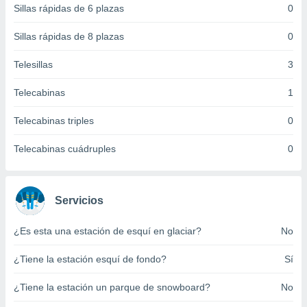
Sillas rápidas de 6 plazas
0
 botón
.
Sillas rápidas de 8 plazas
0
nto,
Telesillas
3
cios
Telecabinas
1
kies,
ores únicos
Telecabinas triples
0
as similares
nar,
rocesar
Telecabinas cuádruples
0
onales como
 este sitio
recciones IP
ficadores de
Servicios
 posible
s
¿Es esta una estación de esquí en glaciar?
No
 traten tus
nales en
¿Tiene la estación esquí de fondo?
Sí
 interés
go a lo que
¿Tiene la estación un parque de snowboard?
No
nerte. Para
retirar su