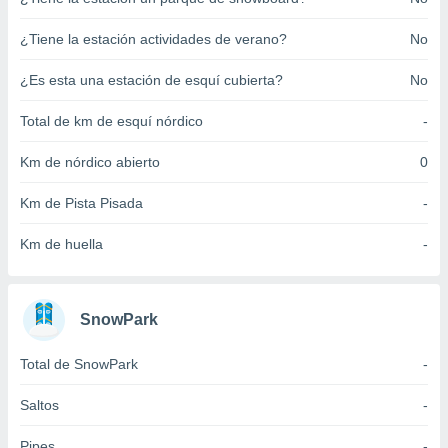
ento u
¿Tiene la estación actividades de verano?
No
 de datos
er momento
¿Es esta una estación de esquí cubierta?
No
ic en
o en
Total de km de esquí nórdico
-
 Cookies
en
Km de nórdico abierto
0
eb.
Km de Pista Pisada
-
y
socios
el
Km de huella
-
to de
SnowPark
la
 en un
Total de SnowPark
-
 y/o acceder
 de datos
ara
Saltos
-
 anuncios
ar perfiles
Pipes
-