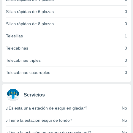
 botón
.
Sillas rápidas de 6 plazas
0
Sillas rápidas de 8 plazas
0
nto,
cios
Telesillas
1
kies,
ores únicos
Telecabinas
0
as similares
nar,
Telecabinas triples
0
rocesar
onales como
Telecabinas cuádruples
0
 este sitio
recciones IP
ficadores de
 posible
Servicios
s
 traten tus
¿Es esta una estación de esquí en glaciar?
No
nales en
 interés
¿Tiene la estación esquí de fondo?
No
go a lo que
nerte. Para
retirar su
¿Tiene la estación un parque de snowboard?
No