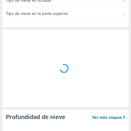
Tipo de nieve en la base
-
do en
 mismo.
Tipo de nieve en la parte superior
-
sultar más
 en nuestra
 Cookies
y
ualquier
ento
 botón
ación de
kies
 disponible
e nuestra
.
IVAMENTE,
as
 a cookies
Profundidad de nieve
Ver más mapas
 no aceptar
ón de