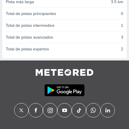
 seleccionar
Pista más larga
3.5 km
o.
Total de pistas principiantes
0
calización
precisa e
Total de pistas intermedios
1
ión mediante
, publicidad
Total de pistas avanzados
3
dos,
Total de pistas expertos
2
 publicidad
,
ón de
 desarrollo
s.
tros 1199
ios