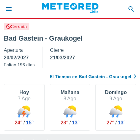
Cerrada
privacidad
Bad Gastein - Graukogel
o de
eteored.cl)
Apertura
Cierre
borado por
es para
20/02/2027
21/03/2027
ue la
Faltan 196 días
 que se
e calidad.
El Tiempo en Bad Gastein - Graukogel
eder a este
ediante las
opciones:
Hoy
Mañana
Domingo
7 Ago
8 Ago
9 Ago
ookies y
e forma
24°
/
15°
23°
/
13°
27°
/
13°
d digital
ada, basada
mación