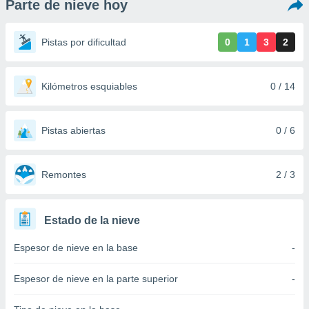
Parte de nieve hoy
ediante
ecnologías
nos permite
Pistas por dificultad
0
1
3
2
estra
ara seguir
e contenido
stándares
Kilómetros esquiables
0 / 14
ACEPTAR
sin coste.
Y
CONTINUAR
 botón
continuar",
Pistas abiertas
0 / 6
der a la
CONFIGURACIÓN
ndo la
 de todas
Remontes
2 / 3
, ya sean
de nuestros
 nos
Estado de la nieve
 y análisis
Espesor de nieve en la base
-
tamiento en
b, así como
un perfil
Espesor de nieve en la parte superior
-
para
ublicidad y