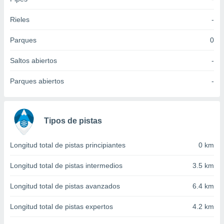
idad
a, utilizar
Rieles
-
a
 la
Parques
0
da, crear un
Saltos abiertos
-
personalizar
o, uso de
Parques abiertos
-
a la
e contenido
do, medir el
 de la
medir el
Tipos de pistas
 del
 comprender
Longitud total de pistas principiantes
0 km
 través de
s o a través
Longitud total de pistas intermedios
3.5 km
nación de
edentes de
Longitud total de pistas avanzados
6.4 km
fuentes,
y mejora de
os, uso de
Longitud total de pistas expertos
4.2 km
ados con el