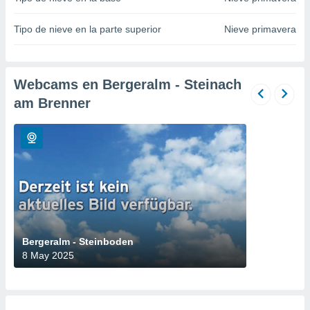
do en
Tipo de nieve en la parte superior
Nieve primavera
 mismo.
sultar más
 en nuestra
 Cookies
y
Webcams en Bergeralm - Steinach
ualquier
am Brenner
ento
 botón
ación de
kies
 disponible
e nuestra
.
IVAMENTE,
Bergeralm - Steinboden
8 May 2025
as
 a cookies
 no aceptar
ón de