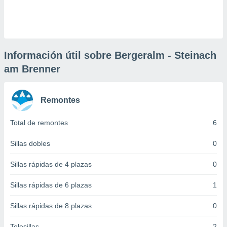
 botón
.
nto,
Información útil sobre Bergeralm - Steinach
cios
am Brenner
kies,
ores únicos
as similares
nar,
Remontes
rocesar
onales como
Total de remontes
6
 este sitio
recciones IP
Sillas dobles
0
ficadores de
 posible
Sillas rápidas de 4 plazas
0
s
 traten tus
Sillas rápidas de 6 plazas
1
nales en
 interés
go a lo que
Sillas rápidas de 8 plazas
0
nerte. Para
retirar su
Telesillas
2