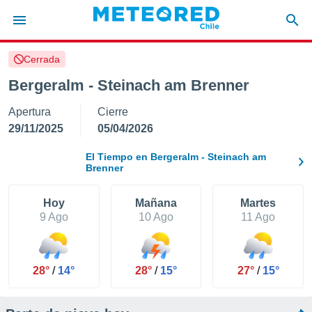
Cerrada
privacidad
Bergeralm - Steinach am Brenner
o de
eteored.cl)
Apertura
Cierre
borado por
es para
29/11/2025
05/04/2026
ue la
 que se
El Tiempo en Bergeralm - Steinach am
e calidad.
Brenner
eder a este
ediante las
Hoy
Mañana
Martes
opciones:
9 Ago
10 Ago
11 Ago
ookies y
e forma
28°
/
14°
28°
/
15°
27°
/
15°
d digital
ada, basada
mación