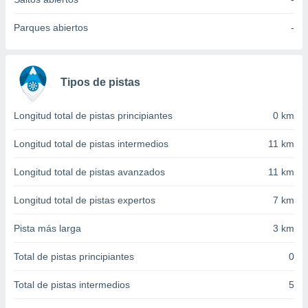
 seleccionar
o.
Parques abiertos
-
calización
precisa e
ión mediante
Tipos de pistas
, publicidad
dos,
Longitud total de pistas principiantes
0 km
 publicidad
,
Longitud total de pistas intermedios
11 km
ón de
 desarrollo
Longitud total de pistas avanzados
11 km
s.
Longitud total de pistas expertos
7 km
tros 1199
ios
Pista más larga
3 km
Total de pistas principiantes
0
Total de pistas intermedios
5