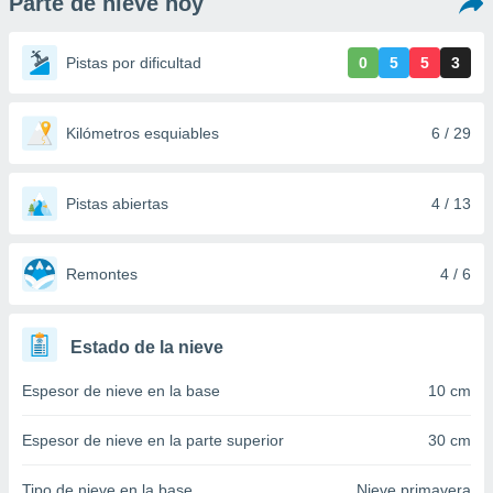
Parte de nieve hoy
ediante
ecnologías
nos permite
Pistas por dificultad
0
5
5
3
estra
ara seguir
e contenido
stándares
Kilómetros esquiables
6 / 29
ACEPTAR
sin coste.
Y
CONTINUAR
 botón
Pistas abiertas
4 / 13
continuar",
der a la
CONFIGURACIÓN
ndo la
 de todas
Remontes
4 / 6
, ya sean
de nuestros
 nos
Estado de la nieve
 y análisis
Espesor de nieve en la base
10 cm
tamiento en
b, así como
un perfil
Espesor de nieve en la parte superior
30 cm
para
ublicidad y
Tipo de nieve en la base
Nieve primavera