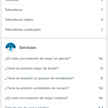
ento u
Telecabinas
2
 de datos
er momento
Telecabinas triples
0
ic en
o en
Telecabinas cuádruples
1
 Cookies
en
eb.
Servicios
y
socios
¿Es esta una estación de esquí en glaciar?
No
el
to de
¿Tiene la estación esquí de fondo?
Sí
¿Tiene la estación un parque de snowboard?
Sí
la
 en un
¿Tiene la estación actividades de verano?
No
 y/o acceder
 de datos
ara
¿Es esta una estación de esquí cubierta?
No
 anuncios
ar perfiles
Total de km de esquí nórdico
8.3