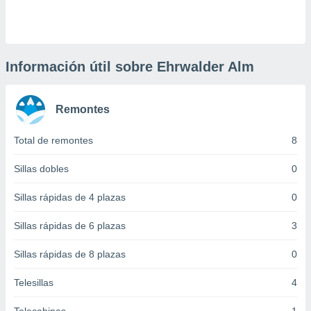
 botón
.
nto,
Información útil sobre Ehrwalder Alm
cios
kies,
Remontes
ores únicos
as similares
nar,
Total de remontes
8
rocesar
onales como
Sillas dobles
0
 este sitio
recciones IP
Sillas rápidas de 4 plazas
0
ficadores de
 posible
Sillas rápidas de 6 plazas
3
s
 traten tus
Sillas rápidas de 8 plazas
0
nales en
 interés
go a lo que
Telesillas
4
nerte. Para
retirar su