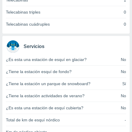
Telecabinas
1
ento u
Telecabinas triples
0
 de datos
er momento
Telecabinas cuádruples
0
ic en
o en
 Cookies
en
Servicios
eb.
¿Es esta una estación de esquí en glaciar?
No
y
socios
¿Tiene la estación esquí de fondo?
No
el
to de
¿Tiene la estación un parque de snowboard?
Sí
¿Tiene la estación actividades de verano?
No
la
 en un
 y/o acceder
¿Es esta una estación de esquí cubierta?
No
 de datos
ara
Total de km de esquí nórdico
-
 anuncios
ar perfiles