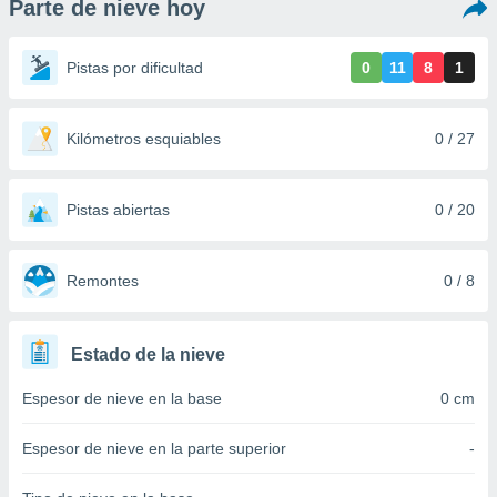
Parte de nieve hoy
ediante
ecnologías
nos permite
Pistas por dificultad
0
11
8
1
estra
ara seguir
e contenido
stándares
Kilómetros esquiables
0 / 27
ACEPTAR
sin coste.
Y
CONTINUAR
 botón
continuar",
Pistas abiertas
0 / 20
der a la
CONFIGURACIÓN
ndo la
 de todas
Remontes
0 / 8
, ya sean
de nuestros
 nos
Estado de la nieve
 y análisis
Espesor de nieve en la base
0 cm
tamiento en
b, así como
un perfil
Espesor de nieve en la parte superior
-
para
ublicidad y