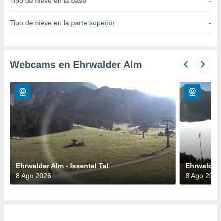
Tipo de nieve en la base
-
do en
 mismo.
Tipo de nieve en la parte superior
-
sultar más
 en nuestra
 Cookies
y
ualquier
Webcams en Ehrwalder Alm
ento
 botón
ación de
kies
 disponible
e nuestra
.
IVAMENTE,
Ehrwalder Alm - Issental Tal
Ehrwalder 
8 Ago 2026
8 Ago 2026
as
 a cookies
 no aceptar
ón de