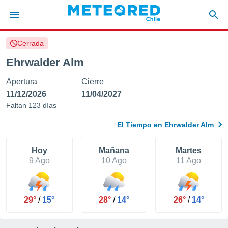
Cerrada
privacidad
Ehrwalder Alm
o de
eteored.cl)
Apertura
Cierre
borado por
es para
11/12/2026
11/04/2027
ue la
Faltan 123 días
 que se
e calidad.
El Tiempo en Ehrwalder Alm
eder a este
ediante las
opciones:
Hoy
Mañana
Martes
9 Ago
10 Ago
11 Ago
ookies y
e forma
29°
/
15°
28°
/
14°
26°
/
14°
d digital
ada, basada
mación