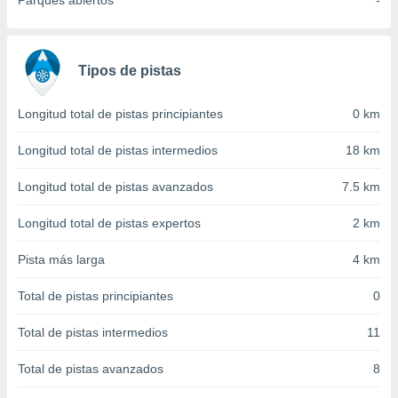
Parques abiertos
-
 seleccionar
o.
calización
precisa e
Tipos de pistas
ión mediante
, publicidad
Longitud total de pistas principiantes
0 km
dos,
Longitud total de pistas intermedios
18 km
 publicidad
,
Longitud total de pistas avanzados
7.5 km
ón de
 desarrollo
Longitud total de pistas expertos
2 km
s.
Pista más larga
4 km
tros 1199
ios
Total de pistas principiantes
0
Total de pistas intermedios
11
Total de pistas avanzados
8