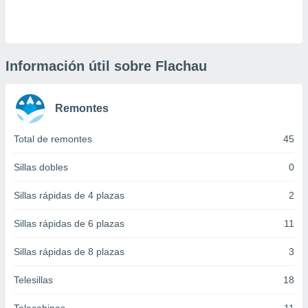
 botón
.
nto,
Información útil sobre Flachau
cios
kies,
Remontes
ores únicos
as similares
nar,
Total de remontes
45
rocesar
onales como
Sillas dobles
0
 este sitio
recciones IP
Sillas rápidas de 4 plazas
2
ficadores de
 posible
Sillas rápidas de 6 plazas
11
s
 traten tus
Sillas rápidas de 8 plazas
3
nales en
 interés
go a lo que
Telesillas
18
nerte. Para
retirar su