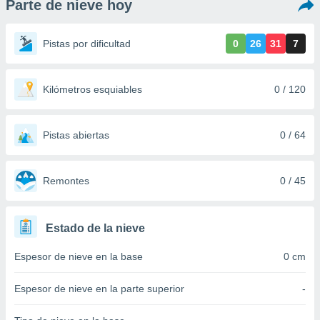
Parte de nieve hoy
ediante
ecnologías
nos permite
Pistas por dificultad
0
26
31
7
estra
ara seguir
e contenido
stándares
Kilómetros esquiables
0 / 120
ACEPTAR
sin coste.
Y
CONTINUAR
 botón
continuar",
Pistas abiertas
0 / 64
der a la
CONFIGURACIÓN
ndo la
 de todas
Remontes
0 / 45
, ya sean
de nuestros
 nos
Estado de la nieve
 y análisis
Espesor de nieve en la base
0 cm
tamiento en
b, así como
un perfil
Espesor de nieve en la parte superior
-
para
ublicidad y