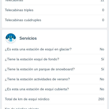
Telecabinas
11
ento u
Telecabinas triples
0
 de datos
er momento
Telecabinas cuádruples
0
ic en
o en
 Cookies
en
Servicios
eb.
¿Es esta una estación de esquí en glaciar?
No
y
socios
¿Tiene la estación esquí de fondo?
Sí
el
to de
¿Tiene la estación un parque de snowboard?
Sí
¿Tiene la estación actividades de verano?
No
la
 en un
 y/o acceder
¿Es esta una estación de esquí cubierta?
No
 de datos
ara
Total de km de esquí nórdico
260
 anuncios
ar perfiles