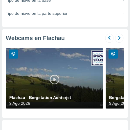
Tipo de nieve en la base
-
do en
 mismo.
Tipo de nieve en la parte superior
-
sultar más
 en nuestra
 Cookies
y
ualquier
Webcams en Flachau
ento
 botón
ación de
kies
 disponible
e nuestra
.
IVAMENTE,
Flachau - Bergstation Achterjet
Bergstatio
9 Ago 2026
9 Ago 2026
as
 a cookies
 no aceptar
ón de