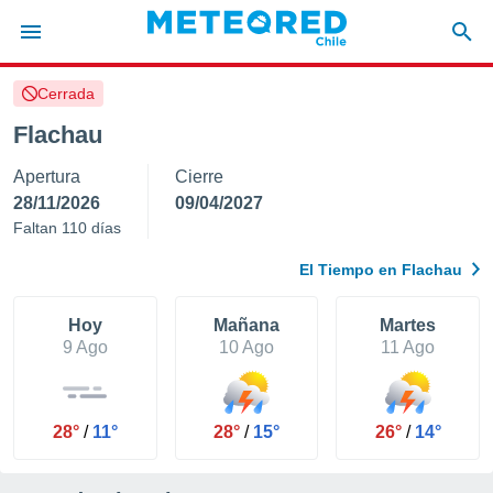
Cerrada
privacidad
Flachau
o de
eteored.cl)
Apertura
Cierre
borado por
es para
28/11/2026
09/04/2027
ue la
Faltan 110 días
 que se
e calidad.
El Tiempo en Flachau
eder a este
ediante las
opciones:
Hoy
Mañana
Martes
9 Ago
10 Ago
11 Ago
ookies y
e forma
28°
/
11°
28°
/
15°
26°
/
14°
d digital
ada, basada
mación