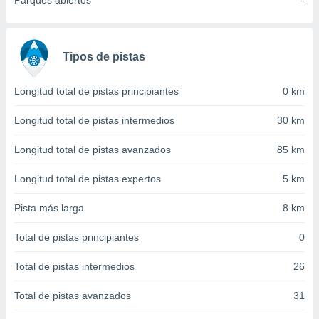
Parques abiertos
-
 seleccionar
o.
calización
precisa e
Tipos de pistas
ión mediante
, publicidad
Longitud total de pistas principiantes
0 km
dos,
Longitud total de pistas intermedios
30 km
 publicidad
,
Longitud total de pistas avanzados
85 km
ón de
 desarrollo
Longitud total de pistas expertos
5 km
s.
Pista más larga
8 km
tros 1199
ios
Total de pistas principiantes
0
Total de pistas intermedios
26
Total de pistas avanzados
31