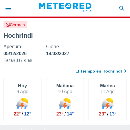
Cerrada
privacidad
Hochrindl
o de
eteored.cl)
Apertura
Cierre
borado por
es para
05/12/2026
14/03/2027
ue la
Faltan 117 días
 que se
e calidad.
El Tiempo en Hochrindl
eder a este
ediante las
opciones:
Hoy
Mañana
Martes
9 Ago
10 Ago
11 Ago
ookies y
e forma
22°
/
12°
23°
/
14°
23°
/
13°
d digital
ada, basada
mación