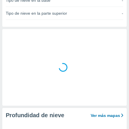
Tipo de nieve en la base
-
do en
 mismo.
Tipo de nieve en la parte superior
-
sultar más
 en nuestra
 Cookies
y
ualquier
ento
 botón
ación de
kies
 disponible
e nuestra
.
IVAMENTE,
as
 a cookies
Profundidad de nieve
Ver más mapas
 no aceptar
ón de