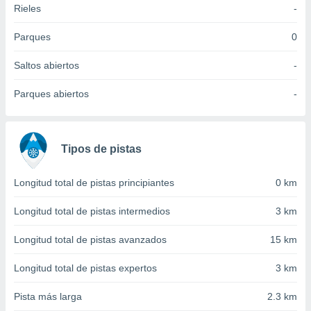
Rieles
-
idad
a, utilizar
a
Parques
0
 la
Saltos abiertos
-
da, crear un
personalizar
Parques abiertos
-
o, uso de
a la
e contenido
do, medir el
Tipos de pistas
 de la
medir el
 del
Longitud total de pistas principiantes
0 km
 comprender
 través de
Longitud total de pistas intermedios
3 km
s o a través
nación de
Longitud total de pistas avanzados
15 km
edentes de
fuentes,
Longitud total de pistas expertos
3 km
y mejora de
os, uso de
Pista más larga
2.3 km
ados con el