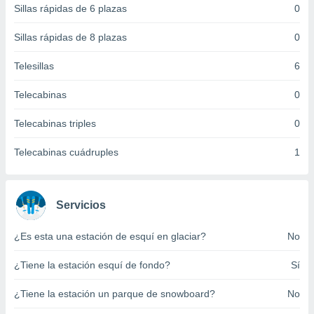
Sillas rápidas de 6 plazas
0
 botón
.
Sillas rápidas de 8 plazas
0
nto,
Telesillas
6
cios
Telecabinas
0
kies,
ores únicos
Telecabinas triples
0
as similares
nar,
rocesar
Telecabinas cuádruples
1
onales como
 este sitio
recciones IP
ficadores de
Servicios
 posible
s
¿Es esta una estación de esquí en glaciar?
No
 traten tus
nales en
¿Tiene la estación esquí de fondo?
Sí
 interés
go a lo que
¿Tiene la estación un parque de snowboard?
No
nerte. Para
retirar su