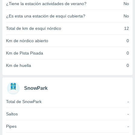
¿Tiene la estación actividades de verano?
No
ento u
 de datos
¿Es esta una estación de esquí cubierta?
No
er momento
ic en
Total de km de esquí nórdico
12
o en
Km de nórdico abierto
0
 Cookies
en
eb.
Km de Pista Pisada
0
y
Km de huella
0
socios
el
to de
SnowPark
la
Total de SnowPark
-
 en un
 y/o acceder
Saltos
-
 de datos
ara
Pipes
-
 anuncios
ar perfiles