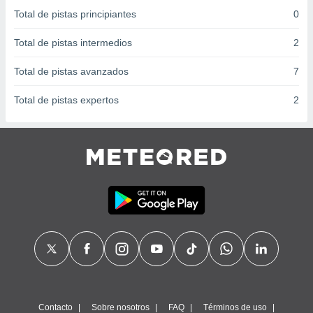
 seleccionar
Total de pistas principiantes
0
o.
calización
Total de pistas intermedios
2
precisa e
ión mediante
Total de pistas avanzados
7
, publicidad
Total de pistas expertos
2
dos,
 publicidad
,
ón de
 desarrollo
s.
tros 1199
ios
Contacto
Sobre nosotros
FAQ
Términos de uso