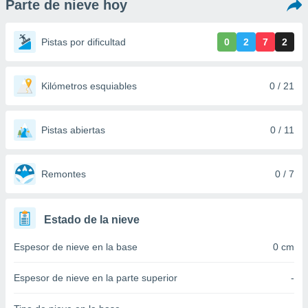
Parte de nieve hoy
ediante
ecnologías
nos permite
Pistas por dificultad
0
2
7
2
estra
ara seguir
e contenido
stándares
Kilómetros esquiables
0 / 21
ACEPTAR
sin coste.
Y
CONTINUAR
 botón
continuar",
Pistas abiertas
0 / 11
der a la
CONFIGURACIÓN
ndo la
 de todas
Remontes
0 / 7
, ya sean
de nuestros
 nos
Estado de la nieve
 y análisis
Espesor de nieve en la base
0 cm
tamiento en
b, así como
un perfil
Espesor de nieve en la parte superior
-
para
ublicidad y