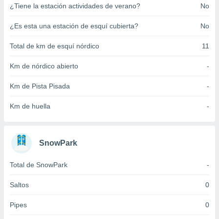
¿Tiene la estación actividades de verano?
No
ento u
 de datos
¿Es esta una estación de esquí cubierta?
No
er momento
ic en
Total de km de esquí nórdico
11
o en
Km de nórdico abierto
-
 Cookies
en
eb.
Km de Pista Pisada
-
y
Km de huella
-
socios
el
to de
SnowPark
la
Total de SnowPark
-
 en un
 y/o acceder
Saltos
0
 de datos
ara
Pipes
0
 anuncios
ar perfiles