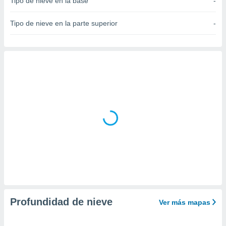
Tipo de nieve en la base
-
do en
 mismo.
Tipo de nieve en la parte superior
-
sultar más
 en nuestra
 Cookies
y
ualquier
ento
 botón
ación de
kies
 disponible
e nuestra
.
IVAMENTE,
as
 a cookies
Profundidad de nieve
Ver más mapas
 no aceptar
ón de