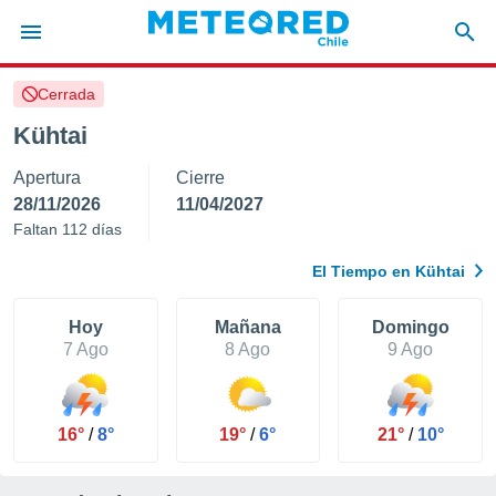
Cerrada
privacidad
Kühtai
o de
eteored.cl)
Apertura
Cierre
borado por
es para
28/11/2026
11/04/2027
ue la
Faltan 112 días
 que se
e calidad.
El Tiempo en Kühtai
eder a este
ediante las
opciones:
Hoy
Mañana
Domingo
7 Ago
8 Ago
9 Ago
ookies y
e forma
16°
/
8°
19°
/
6°
21°
/
10°
d digital
ada, basada
mación