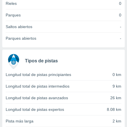
Rieles
0
idad
a, utilizar
a
Parques
0
 la
Saltos abiertos
-
da, crear un
personalizar
Parques abiertos
-
o, uso de
a la
e contenido
do, medir el
Tipos de pistas
 de la
medir el
 del
Longitud total de pistas principiantes
0 km
 comprender
 través de
Longitud total de pistas intermedios
9 km
s o a través
nación de
Longitud total de pistas avanzados
26 km
edentes de
fuentes,
Longitud total de pistas expertos
8.08 km
y mejora de
os, uso de
Pista más larga
2 km
ados con el