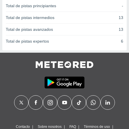
 seleccionar
Total de pistas principiantes
-
o.
calización
Total de pistas intermedios
13
precisa e
ión mediante
Total de pistas avanzados
13
, publicidad
Total de pistas expertos
6
dos,
 publicidad
,
ón de
 desarrollo
s.
tros 1199
ios
Contacto
Sobre nosotros
FAQ
Términos de uso