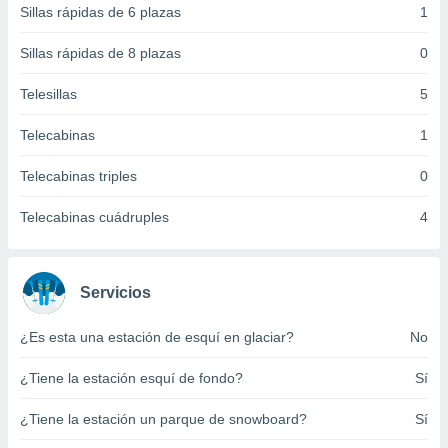
Sillas rápidas de 6 plazas
1
 botón
.
Sillas rápidas de 8 plazas
0
nto,
Telesillas
5
cios
Telecabinas
1
kies,
ores únicos
Telecabinas triples
0
as similares
nar,
rocesar
Telecabinas cuádruples
4
onales como
 este sitio
recciones IP
ficadores de
Servicios
 posible
s
¿Es esta una estación de esquí en glaciar?
No
 traten tus
nales en
¿Tiene la estación esquí de fondo?
Sí
 interés
go a lo que
¿Tiene la estación un parque de snowboard?
Sí
nerte. Para
retirar su