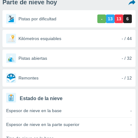
Parte de nieve hoy
ediante
ecnologías
nos permite
Pistas por dificultad
-
13
13
6
estra
ara seguir
e contenido
stándares
Kilómetros esquiables
- / 44
ACEPTAR
sin coste.
Y
CONTINUAR
 botón
continuar",
Pistas abiertas
- / 32
der a la
CONFIGURACIÓN
ndo la
 de todas
Remontes
- / 12
, ya sean
de nuestros
 nos
Estado de la nieve
 y análisis
Espesor de nieve en la base
-
tamiento en
b, así como
un perfil
Espesor de nieve en la parte superior
-
para
ublicidad y