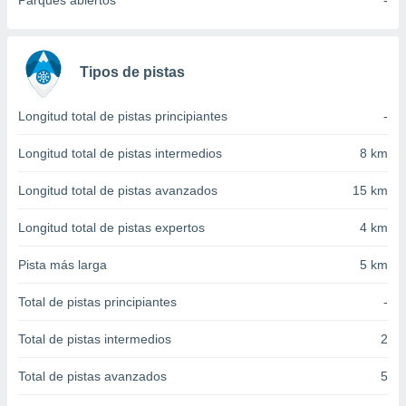
Parques abiertos
-
 seleccionar
o.
calización
precisa e
Tipos de pistas
ión mediante
, publicidad
Longitud total de pistas principiantes
-
dos,
Longitud total de pistas intermedios
8 km
 publicidad
,
Longitud total de pistas avanzados
15 km
ón de
 desarrollo
Longitud total de pistas expertos
4 km
s.
Pista más larga
5 km
tros 1199
ios
Total de pistas principiantes
-
Total de pistas intermedios
2
Total de pistas avanzados
5