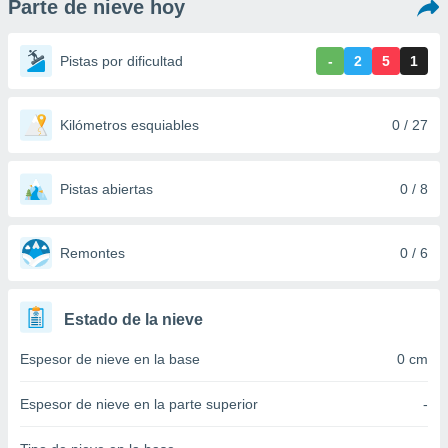
Parte de nieve hoy
ediante
ecnologías
nos permite
Pistas por dificultad
-
2
5
1
estra
ara seguir
e contenido
stándares
Kilómetros esquiables
0 / 27
ACEPTAR
sin coste.
Y
CONTINUAR
 botón
continuar",
Pistas abiertas
0 / 8
der a la
CONFIGURACIÓN
ndo la
 de todas
Remontes
0 / 6
, ya sean
de nuestros
 nos
Estado de la nieve
 y análisis
Espesor de nieve en la base
0 cm
tamiento en
b, así como
un perfil
Espesor de nieve en la parte superior
-
para
ublicidad y