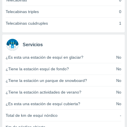
Telecabinas
0
ento u
Telecabinas triples
0
 de datos
er momento
Telecabinas cuádruples
1
ic en
o en
 Cookies
en
Servicios
eb.
¿Es esta una estación de esquí en glaciar?
No
y
socios
¿Tiene la estación esquí de fondo?
No
el
to de
¿Tiene la estación un parque de snowboard?
No
¿Tiene la estación actividades de verano?
No
la
 en un
 y/o acceder
¿Es esta una estación de esquí cubierta?
No
 de datos
ara
Total de km de esquí nórdico
-
 anuncios
ar perfiles