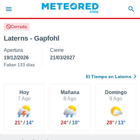
Cerrada
privacidad
Laterns - Gapfohl
o de
eteored.cl)
Apertura
Cierre
borado por
es para
19/12/2026
21/03/2027
ue la
Faltan 133 días
 que se
e calidad.
El Tiempo en Laterns
eder a este
ediante las
opciones:
Hoy
Mañana
Domingo
7 Ago
8 Ago
9 Ago
ookies y
e forma
21°
/
14°
24°
/
10°
28°
/
13°
d digital
ada, basada
mación