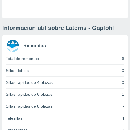
 botón
.
nto,
Información útil sobre Laterns - Gapfohl
cios
kies,
Remontes
ores únicos
as similares
nar,
Total de remontes
6
rocesar
onales como
Sillas dobles
0
 este sitio
recciones IP
Sillas rápidas de 4 plazas
0
ficadores de
 posible
Sillas rápidas de 6 plazas
1
s
 traten tus
Sillas rápidas de 8 plazas
-
nales en
 interés
go a lo que
Telesillas
4
nerte. Para
retirar su