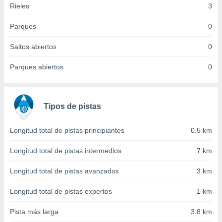
Rieles
3
idad
a, utilizar
a
Parques
0
 la
Saltos abiertos
0
da, crear un
personalizar
Parques abiertos
0
o, uso de
a la
e contenido
do, medir el
Tipos de pistas
 de la
medir el
 del
Longitud total de pistas principiantes
0.5 km
 comprender
 través de
Longitud total de pistas intermedios
7 km
s o a través
nación de
Longitud total de pistas avanzados
3 km
edentes de
fuentes,
Longitud total de pistas expertos
1 km
y mejora de
os, uso de
Pista más larga
3.8 km
ados con el