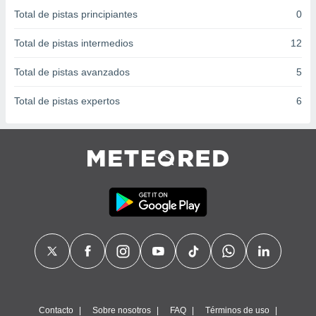
 seleccionar
Total de pistas principiantes
0
o.
calización
Total de pistas intermedios
12
precisa e
ión mediante
Total de pistas avanzados
5
, publicidad
Total de pistas expertos
6
dos,
 publicidad
,
ón de
 desarrollo
s.
tros 1199
ios
Contacto
Sobre nosotros
FAQ
Términos de uso