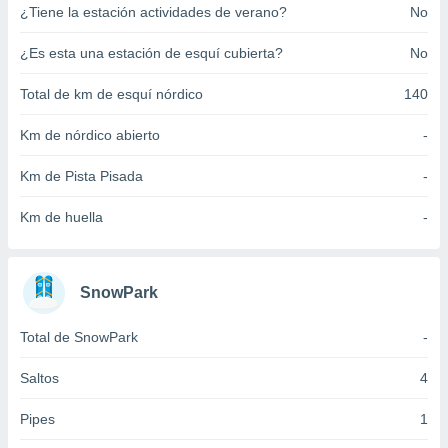
¿Tiene la estación actividades de verano?
No
ento u
 de datos
¿Es esta una estación de esquí cubierta?
No
er momento
ic en
Total de km de esquí nórdico
140
o en
Km de nórdico abierto
-
 Cookies
en
eb.
Km de Pista Pisada
-
y
Km de huella
-
socios
el
to de
SnowPark
la
Total de SnowPark
-
 en un
 y/o acceder
Saltos
4
 de datos
ara
Pipes
1
 anuncios
ar perfiles