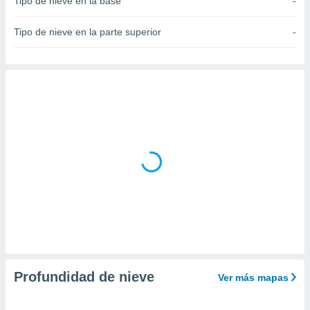
Tipo de nieve en la base
-
do en
 mismo.
Tipo de nieve en la parte superior
-
sultar más
 en nuestra
 Cookies
y
ualquier
ento
 botón
ación de
kies
 disponible
e nuestra
.
IVAMENTE,
as
 a cookies
Profundidad de nieve
Ver más mapas
 no aceptar
ón de