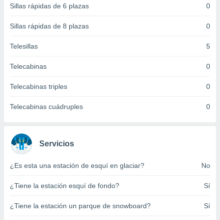
Sillas rápidas de 6 plazas
0
 botón
.
Sillas rápidas de 8 plazas
0
nto,
Telesillas
5
cios
Telecabinas
0
kies,
ores únicos
Telecabinas triples
0
as similares
nar,
rocesar
Telecabinas cuádruples
0
onales como
 este sitio
recciones IP
ficadores de
Servicios
 posible
s
¿Es esta una estación de esquí en glaciar?
No
 traten tus
nales en
¿Tiene la estación esquí de fondo?
Sí
 interés
go a lo que
¿Tiene la estación un parque de snowboard?
Sí
nerte. Para
retirar su