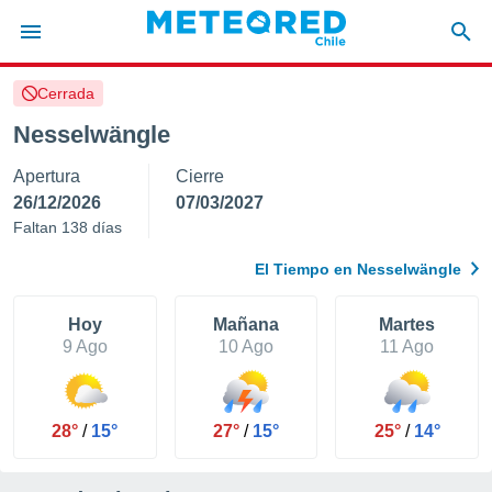
Cerrada
privacidad
Nesselwängle
o de
eteored.cl)
Apertura
Cierre
borado por
es para
26/12/2026
07/03/2027
ue la
Faltan 138 días
 que se
e calidad.
El Tiempo en Nesselwängle
eder a este
ediante las
opciones:
Hoy
Mañana
Martes
9 Ago
10 Ago
11 Ago
ookies y
e forma
28°
/
15°
27°
/
15°
25°
/
14°
d digital
ada, basada
mación