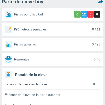
Parte de nieve hoy
ediante
ecnologías
nos permite
Pistas por dificultad
0
12
5
6
estra
ara seguir
e contenido
stándares
Kilómetros esquiables
0 / 11
ACEPTAR
sin coste.
Y
CONTINUAR
 botón
continuar",
Pistas abiertas
0 / 23
der a la
CONFIGURACIÓN
ndo la
 de todas
Remontes
0 / 6
, ya sean
de nuestros
 nos
Estado de la nieve
 y análisis
Espesor de nieve en la base
0 cm
tamiento en
b, así como
un perfil
Espesor de nieve en la parte superior
-
para
ublicidad y