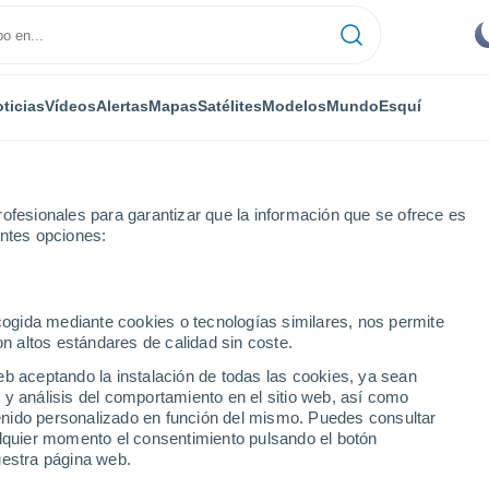
ticias
Vídeos
Alertas
Mapas
Satélites
Modelos
Mundo
Esquí
ofesionales para garantizar que la información que se ofrece es
entes opciones:
Esquí
ecogida mediante cookies o tecnologías similares, nos permite
on altos estándares de calidad sin coste.
El Tiempo en Borovets
eb aceptando la instalación de todas las cookies, ya sean
 y análisis del comportamiento en el sitio web, así como
ntenido personalizado en función del mismo. Puedes consultar
Hoy
Mañana
Domingo
alquier momento el consentimiento pulsando el botón
7 Ago
8 Ago
9 Ago
uestra página web.