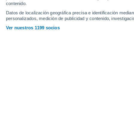
Webcams en Borovets
contenido.
Datos de localización geográfica precisa e identificación mediant
personalizados, medición de publicidad y contenido, investigació
Ver nuestros 1199 socios
Borovets Ski Resort Base
27 Abr 2026
Profundidad de nieve