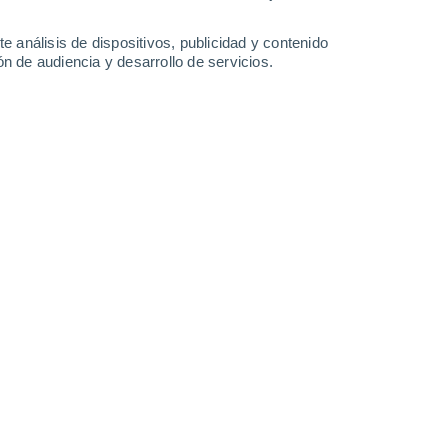
e análisis de dispositivos, publicidad y contenido
n de audiencia y desarrollo de servicios.
Borovets - Yastrebetz Express - 2039 m
Borovets - Pop
27 Abr 2026
27 Abr 2026