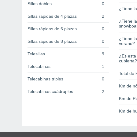
Sillas dobles
0
¿Tiene l
Sillas rápidas de 4 plazas
2
¿Tiene l
snowboa
Sillas rápidas de 6 plazas
0
¿Tiene la
Sillas rápidas de 8 plazas
0
verano?
Telesillas
9
¿Es esta
cubierta?
Telecabinas
1
Total de 
Telecabinas triples
0
Km de nó
Telecabinas cuádruples
2
Km de Pi
Km de hu