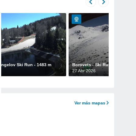
angelov Ski Run - 1483 m
Borovets - Ski Run Markudjik 2
27 Abr 2026
Ver más mapas