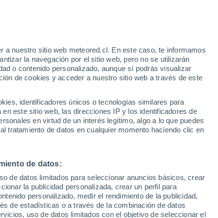
25°
/
14°
24°
/
14°
22°
/
14°
r a nuestro sitio web meteored.cl. En este caso, te informamos
tizar la navegación por el sitio web, pero no se utilizarán
dad o contenido personalizado, aunque sí podrás visualizar
ción de cookies y acceder a nuestro sitio web a través de este
Estado de la nieve
es, identificadores únicos o tecnologías similares para
Espesor de nieve en la base
0 cm
n este sitio web, las direcciones IP y los identificadores de
rsonales en virtud de un interés legítimo, algo a lo que puedes
Espesor de nieve en la parte superior
-
 al tratamiento de datos en cualquier momento haciendo clic en
Tipo de nieve en la base
-
miento de datos:
Tipo de nieve en la parte superior
-
uso de datos limitados para seleccionar anuncios básicos, crear
ccionar la publicidad personalizada, crear un perfil para
ontenido personalizado, medir el rendimiento de la publicidad,
vés de estadísticas o a través de la combinación de datos
rvicios, uso de datos limitados con el objetivo de seleccionar el