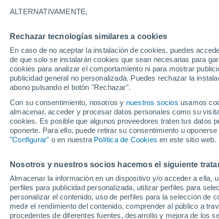
26/12/2026
11/04/2027
ALTERNATIVAMENTE,
Faltan 141 días
Rechazar tecnologías similares a cookies
En caso de no aceptar la instalación de cookies, puedes accede
Parte de nieve hoy
de que solo se instalarán cookies que sean necesarias para garan
cookies para analizar el comportamiento ni para mostrar publici
publicidad general no personalizada. Puedes rechazar la instala
Pistas por dificultad
8
6
12
4
abono pulsando el botón "Rechazar".
Con su consentimiento, nosotros y
nuestros socios
usamos cooki
almacenar, acceder y procesar datos personales como su visita e
Kilómetros esquiables
0 / 58
cookies. Es posible que algunos proveedores traten tus datos pe
oponerte. Para ello, puede retirar su consentimiento u oponerse
"Configurar"
o en nuestra
Política de Cookies
en este sitio web.
Pistas abiertas
0 / 30
Nosotros y nuestros socios hacemos el siguiente trata
Remontes
0 / 14
Almacenar la información en un dispositivo y/o acceder a ella, 
perfiles para publicidad personalizada, utilizar perfiles para sele
personalizar el contenido, uso de perfiles para la selección de c
medir el rendimiento del contenido, comprender al público a tra
procedentes de diferentes fuentes, desarrollo y mejora de los se