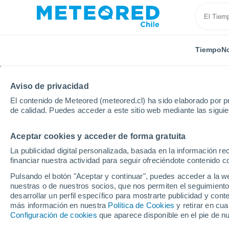
Tiempo
No
Aviso de privacidad
El contenido de Meteored (meteored.cl) ha sido elaborado por pr
de calidad. Puedes acceder a este sitio web mediante las sigui
Aceptar cookies y acceder de forma gratuita
Inicio
Bulgaria
Provincia de Sofía
Borovets
La publicidad digital personalizada, basada en la información r
financiar nuestra actividad para seguir ofreciéndote contenido c
Cerrada
Pulsando el botón "Aceptar y continuar", puedes acceder a la w
nuestras o de nuestros socios, que nos permiten el seguimiento
Borovets
desarrollar un perfil específico para mostrarte publicidad y co
más información en nuestra
Política de Cookies
y retirar en cu
Configuración de cookies
que aparece disponible en el pie de n
Apertura
Cierre