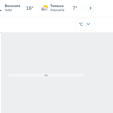
Borovets
Temuco
Osorno
16°
7°
Sofia
Araucanía
Los Lagos
°C