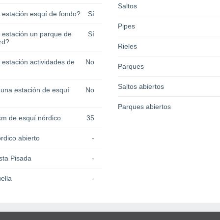
Saltos
a estación esquí de fondo?
Sí
Pipes
a estación un parque de
Sí
rd?
Rieles
 estación actividades de
No
Parques
Saltos abiertos
 una estación de esquí
No
Parques abiertos
km de esquí nórdico
35
rdico abierto
-
sta Pisada
-
ella
-