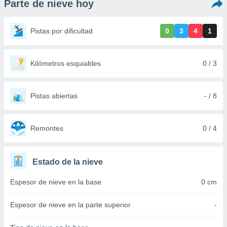
Parte de nieve hoy
ediante
ecnologías
nos permite
Pistas por dificultad
0
3
4
1
estra
ara seguir
e contenido
stándares
Kilómetros esquiables
0 / 3
ACEPTAR
sin coste.
Y
CONTINUAR
 botón
continuar",
Pistas abiertas
- / 8
der a la
CONFIGURACIÓN
ndo la
 de todas
Remontes
0 / 4
, ya sean
de nuestros
 nos
Estado de la nieve
 y análisis
Espesor de nieve en la base
0 cm
tamiento en
b, así como
un perfil
Espesor de nieve en la parte superior
-
para
ublicidad y