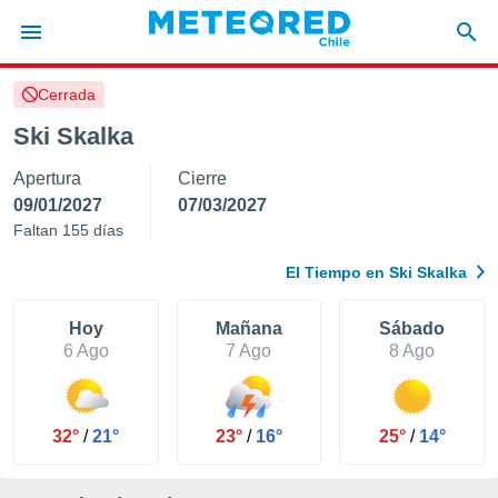
Cerrada
privacidad
Ski Skalka
o de
eteored.cl)
Apertura
Cierre
borado por
es para
09/01/2027
07/03/2027
ue la
Faltan 155 días
 que se
e calidad.
El Tiempo en Ski Skalka
eder a este
ediante las
opciones:
Hoy
Mañana
Sábado
6 Ago
7 Ago
8 Ago
ookies y
e forma
32°
/
21°
23°
/
16°
25°
/
14°
d digital
ada, basada
mación