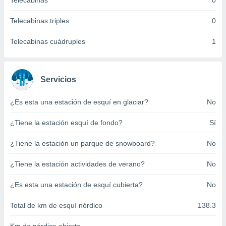
Telecabinas
0
ento u
Telecabinas triples
0
 de datos
er momento
Telecabinas cuádruples
1
ic en
o en
 Cookies
en
Servicios
eb.
¿Es esta una estación de esquí en glaciar?
No
y
socios
¿Tiene la estación esquí de fondo?
Sí
el
to de
¿Tiene la estación un parque de snowboard?
No
¿Tiene la estación actividades de verano?
No
la
 en un
 y/o acceder
¿Es esta una estación de esquí cubierta?
No
 de datos
ara
Total de km de esquí nórdico
138.3
 anuncios
ar perfiles