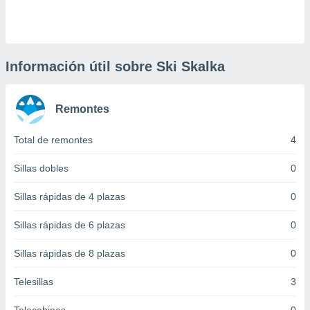
 botón
.
nto,
Información útil sobre Ski Skalka
cios
kies,
Remontes
ores únicos
as similares
nar,
Total de remontes
4
rocesar
onales como
Sillas dobles
0
 este sitio
recciones IP
Sillas rápidas de 4 plazas
0
ficadores de
 posible
Sillas rápidas de 6 plazas
0
s
 traten tus
Sillas rápidas de 8 plazas
0
nales en
 interés
go a lo que
Telesillas
3
nerte. Para
retirar su