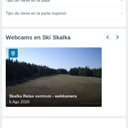
Tipo de nieve en la base
-
do en
 mismo.
Tipo de nieve en la parte superior
-
sultar más
 en nuestra
 Cookies
y
ualquier
Webcams en Ski Skalka
ento
 botón
ación de
kies
 disponible
e nuestra
.
IVAMENTE,
Skalka Relax centrum - webkamera
6 Ago 2026
as
 a cookies
 no aceptar
ón de