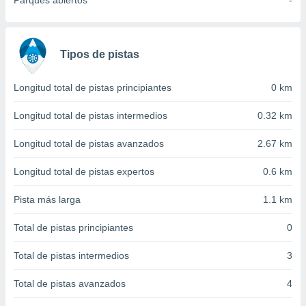
Parques abiertos
-
 seleccionar
o.
calización
precisa e
Tipos de pistas
ión mediante
, publicidad
Longitud total de pistas principiantes
0 km
dos,
Longitud total de pistas intermedios
0.32 km
 publicidad
,
Longitud total de pistas avanzados
2.67 km
ón de
 desarrollo
Longitud total de pistas expertos
0.6 km
s.
Pista más larga
1.1 km
tros 1199
ios
Total de pistas principiantes
0
Total de pistas intermedios
3
Total de pistas avanzados
4