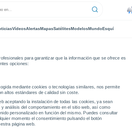
ticias
Vídeos
Alertas
Mapas
Satélites
Modelos
Mundo
Esquí
ofesionales para garantizar que la información que se ofrece es
entes opciones:
so
Esquí
ecogida mediante cookies o tecnologías similares, nos permite
on altos estándares de calidad sin coste.
El Tiempo en Strbske Pleso
eb aceptando la instalación de todas las cookies, ya sean
 y análisis del comportamiento en el sitio web, así como
ntenido personalizado en función del mismo. Puedes consultar
Hoy
Mañana
Sábado
alquier momento el consentimiento pulsando el botón
6 Ago
7 Ago
8 Ago
uestra página web.