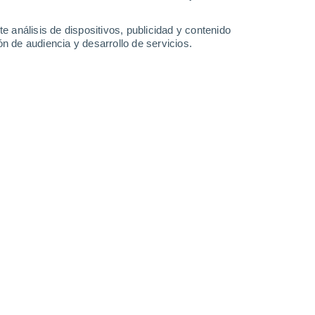
e análisis de dispositivos, publicidad y contenido
n de audiencia y desarrollo de servicios.
Štrbské Pleso -
Štrbské Pleso - výhľad na zjazdovky - kamera
- kamera
6 Ago 2026
6 Ago 2026