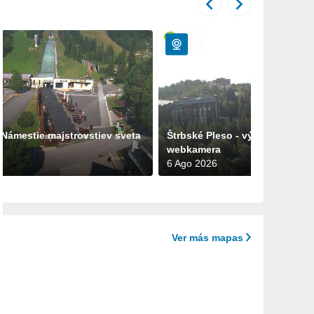
 Námestie majstrovstiev sveta
Štrbské Pleso - výhľad na Vyso
webkamera
6 Ago 2026
Ver más mapas