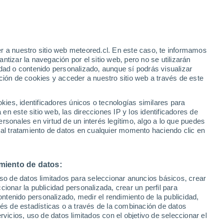
28°
/
17°
19°
/
11°
19°
/
9°
r a nuestro sitio web meteored.cl. En este caso, te informamos
tizar la navegación por el sitio web, pero no se utilizarán
dad o contenido personalizado, aunque sí podrás visualizar
ción de cookies y acceder a nuestro sitio web a través de este
Estado de la nieve
es, identificadores únicos o tecnologías similares para
Espesor de nieve en la base
-
n este sitio web, las direcciones IP y los identificadores de
rsonales en virtud de un interés legítimo, algo a lo que puedes
Espesor de nieve en la parte superior
-
 al tratamiento de datos en cualquier momento haciendo clic en
Tipo de nieve en la base
-
miento de datos:
Tipo de nieve en la parte superior
-
uso de datos limitados para seleccionar anuncios básicos, crear
ccionar la publicidad personalizada, crear un perfil para
ontenido personalizado, medir el rendimiento de la publicidad,
vés de estadísticas o a través de la combinación de datos
rvicios, uso de datos limitados con el objetivo de seleccionar el