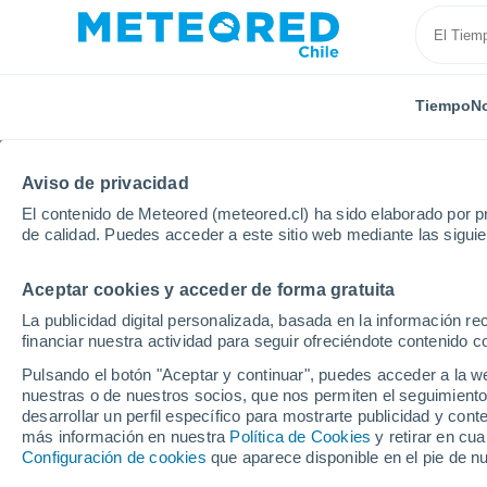
Tiempo
No
Aviso de privacidad
El contenido de Meteored (meteored.cl) ha sido elaborado por pr
de calidad. Puedes acceder a este sitio web mediante las sigui
Aceptar cookies y acceder de forma gratuita
Inicio
Eslovaquia
Región de Prešov
Strbske Ple
La publicidad digital personalizada, basada en la información r
financiar nuestra actividad para seguir ofreciéndote contenido c
Cerrada
Pulsando el botón "Aceptar y continuar", puedes acceder a la w
nuestras o de nuestros socios, que nos permiten el seguimiento
Strbske Pleso
desarrollar un perfil específico para mostrarte publicidad y co
más información en nuestra
Política de Cookies
y retirar en cu
Configuración de cookies
que aparece disponible en el pie de n
Apertura
Cierre