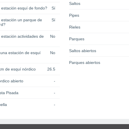
Saltos
a estación esquí de fondo?
Sí
Pipes
a estación un parque de
Sí
rd?
Rieles
 estación actividades de
No
Parques
Saltos abiertos
 una estación de esquí
No
Parques abiertos
km de esquí nórdico
26.5
rdico abierto
-
sta Pisada
-
ella
-