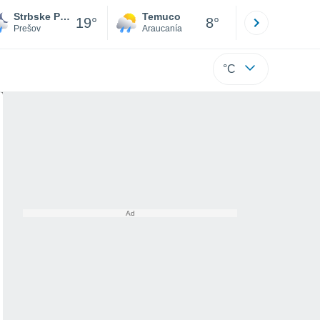
Strbske Pleso
Temuco
Osorno
19°
8°
Prešov
Araucanía
Los Lagos
°C