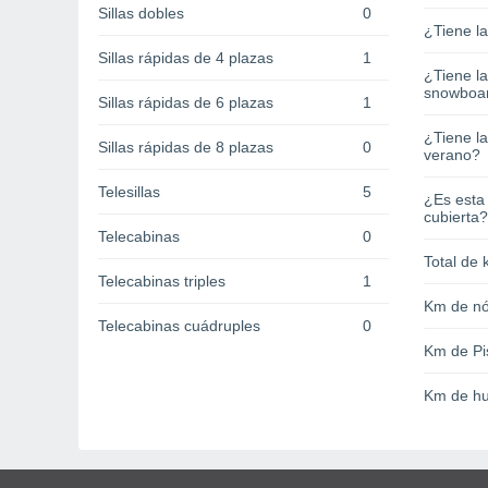
Sillas dobles
0
¿Tiene l
Sillas rápidas de 4 plazas
1
¿Tiene l
snowboa
Sillas rápidas de 6 plazas
1
¿Tiene la
Sillas rápidas de 8 plazas
0
verano?
Telesillas
5
¿Es esta
cubierta?
Telecabinas
0
Total de 
Telecabinas triples
1
Km de nó
Telecabinas cuádruples
0
Km de Pi
Km de hu