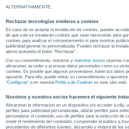
05/12/2026
25/04/2027
ALTERNATIVAMENTE,
Faltan 120 días
Rechazar tecnologías similares a cookies
En caso de no aceptar la instalación de cookies, puedes accede
Parte de nieve hoy
de que solo se instalarán cookies que sean necesarias para garan
cookies para analizar el comportamiento ni para mostrar publici
publicidad general no personalizada. Puedes rechazar la instala
Pistas por dificultad
0
7
5
0
abono pulsando el botón "Rechazar".
Con su consentimiento, nosotros y
nuestros socios
usamos cooki
almacenar, acceder y procesar datos personales como su visita e
Kilómetros esquiables
- / 8
cookies. Es posible que algunos proveedores traten tus datos pe
oponerte. Para ello, puede retirar su consentimiento u oponerse
"Configurar"
o en nuestra
Política de Cookies
en este sitio web.
Pistas abiertas
0 / 12
Nosotros y nuestros socios hacemos el siguiente trata
Remontes
0 / 8
Almacenar la información en un dispositivo y/o acceder a ella, 
perfiles para publicidad personalizada, utilizar perfiles para sele
personalizar el contenido, uso de perfiles para la selección de c
medir el rendimiento del contenido, comprender al público a tra
procedentes de diferentes fuentes, desarrollo y mejora de los se