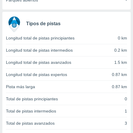
Parques abiertos
-
 seleccionar
o.
calización
precisa e
Tipos de pistas
ión mediante
, publicidad
Longitud total de pistas principiantes
0 km
dos,
Longitud total de pistas intermedios
0.2 km
 publicidad
,
Longitud total de pistas avanzados
1.5 km
ón de
 desarrollo
Longitud total de pistas expertos
0.87 km
s.
Pista más larga
0.87 km
tros 1199
ios
Total de pistas principiantes
0
Total de pistas intermedios
1
Total de pistas avanzados
3