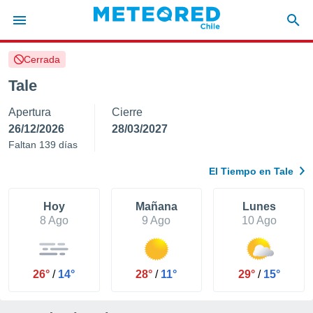
Cerrada
privacidad
Tale
o de
eteored.cl)
Apertura
Cierre
borado por
es para
26/12/2026
28/03/2027
ue la
Faltan 139 días
 que se
e calidad.
El Tiempo en Tale
eder a este
ediante las
opciones:
Hoy
Mañana
Lunes
8 Ago
9 Ago
10 Ago
ookies y
e forma
26°
/
14°
28°
/
11°
29°
/
15°
d digital
ada, basada
mación