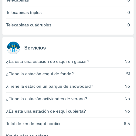
Telecabinas
0
ento u
Telecabinas triples
0
 de datos
er momento
Telecabinas cuádruples
0
ic en
o en
 Cookies
en
Servicios
eb.
¿Es esta una estación de esquí en glaciar?
No
y
socios
¿Tiene la estación esquí de fondo?
Sí
el
to de
¿Tiene la estación un parque de snowboard?
No
¿Tiene la estación actividades de verano?
No
la
 en un
 y/o acceder
¿Es esta una estación de esquí cubierta?
No
 de datos
ara
Total de km de esquí nórdico
6.5
 anuncios
ar perfiles