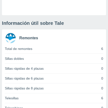
 botón
.
nto,
Información útil sobre Tale
cios
kies,
Remontes
ores únicos
as similares
nar,
Total de remontes
6
rocesar
onales como
Sillas dobles
0
 este sitio
recciones IP
Sillas rápidas de 4 plazas
0
ficadores de
 posible
Sillas rápidas de 6 plazas
0
s
 traten tus
Sillas rápidas de 8 plazas
0
nales en
 interés
go a lo que
Telesillas
6
nerte. Para
retirar su