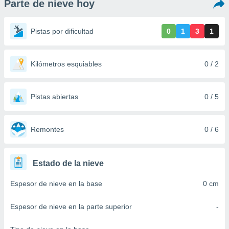
Parte de nieve hoy
ediante
ecnologías
nos permite
Pistas por dificultad
0
1
3
1
estra
ara seguir
e contenido
stándares
Kilómetros esquiables
0 / 2
ACEPTAR
sin coste.
Y
CONTINUAR
 botón
continuar",
Pistas abiertas
0 / 5
der a la
CONFIGURACIÓN
ndo la
 de todas
Remontes
0 / 6
, ya sean
de nuestros
 nos
Estado de la nieve
 y análisis
Espesor de nieve en la base
0 cm
tamiento en
b, así como
un perfil
Espesor de nieve en la parte superior
-
para
ublicidad y