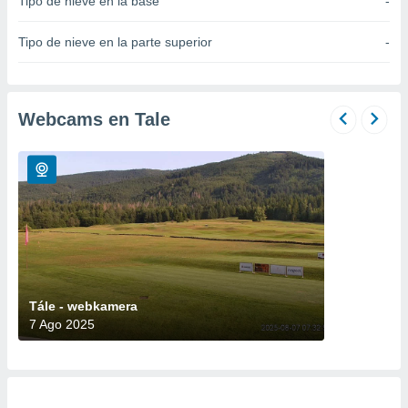
Tipo de nieve en la base
-
do en
 mismo.
Tipo de nieve en la parte superior
-
sultar más
 en nuestra
 Cookies
y
ualquier
Webcams en Tale
ento
 botón
ación de
kies
 disponible
e nuestra
.
IVAMENTE,
Tále - webkamera
7 Ago 2025
as
 a cookies
 no aceptar
ón de