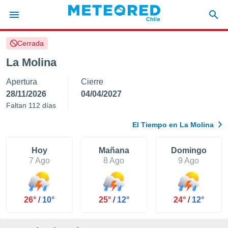
Cerrada
privacidad
La Molina
o de
eteored.cl)
Apertura
Cierre
borado por
es para
28/11/2026
04/04/2027
ue la
Faltan 112 días
 que se
e calidad.
El Tiempo en La Molina
eder a este
ediante las
opciones:
Hoy
Mañana
Domingo
7 Ago
8 Ago
9 Ago
ookies y
e forma
26°
/
10°
25°
/
12°
24°
/
12°
d digital
ada, basada
mación