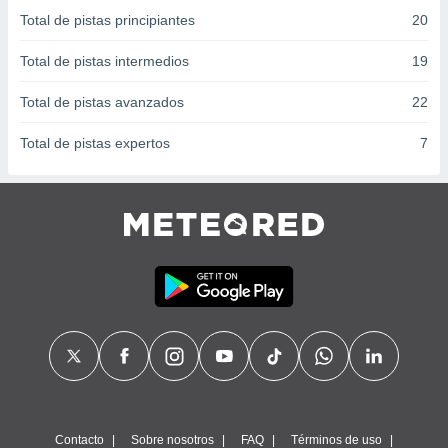
 seleccionar
Total de pistas principiantes
20
o.
calización
Total de pistas intermedios
19
precisa e
ión mediante
Total de pistas avanzados
22
, publicidad
Total de pistas expertos
7
dos,
 publicidad
,
ón de
 desarrollo
s.
tros 1199
ios
Contacto
Sobre nosotros
FAQ
Términos de uso