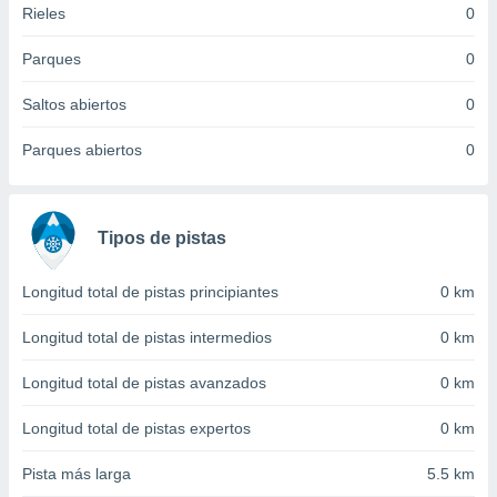
Rieles
0
idad
a, utilizar
a
Parques
0
 la
Saltos abiertos
0
da, crear un
personalizar
Parques abiertos
0
o, uso de
a la
e contenido
do, medir el
Tipos de pistas
 de la
medir el
 del
Longitud total de pistas principiantes
0 km
 comprender
 través de
Longitud total de pistas intermedios
0 km
s o a través
nación de
Longitud total de pistas avanzados
0 km
edentes de
fuentes,
Longitud total de pistas expertos
0 km
y mejora de
os, uso de
Pista más larga
5.5 km
ados con el