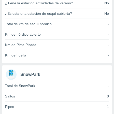
¿Tiene la estación actividades de verano?
No
ento u
 de datos
¿Es esta una estación de esquí cubierta?
No
er momento
ic en
Total de km de esquí nórdico
-
o en
Km de nórdico abierto
-
 Cookies
en
eb.
Km de Pista Pisada
-
y
Km de huella
-
socios
el
to de
SnowPark
la
Total de SnowPark
-
 en un
 y/o acceder
Saltos
0
 de datos
ara
Pipes
1
 anuncios
ar perfiles