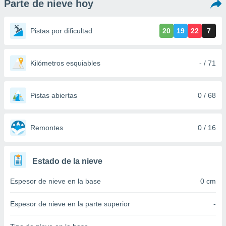
Parte de nieve hoy
ediante
ecnologías
nos permite
Pistas por dificultad
20
19
22
7
estra
ara seguir
e contenido
stándares
Kilómetros esquiables
- / 71
ACEPTAR
sin coste.
Y
CONTINUAR
 botón
continuar",
Pistas abiertas
0 / 68
der a la
CONFIGURACIÓN
ndo la
 de todas
Remontes
0 / 16
, ya sean
de nuestros
 nos
Estado de la nieve
 y análisis
Espesor de nieve en la base
0 cm
tamiento en
b, así como
un perfil
Espesor de nieve en la parte superior
-
para
ublicidad y