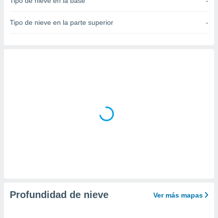
Tipo de nieve en la base
-
do en
 mismo.
Tipo de nieve en la parte superior
-
sultar más
 en nuestra
 Cookies
y
ualquier
ento
 botón
ación de
kies
 disponible
e nuestra
.
IVAMENTE,
as
 a cookies
Profundidad de nieve
Ver más mapas
 no aceptar
ón de