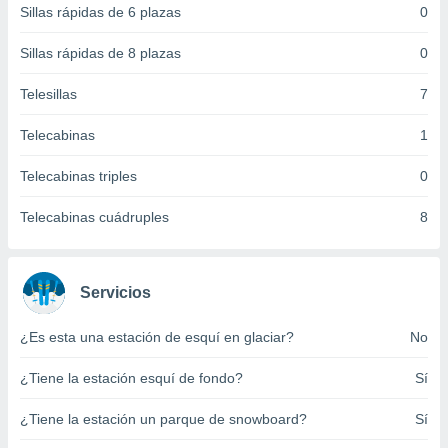
Sillas rápidas de 6 plazas
0
 botón
.
Sillas rápidas de 8 plazas
0
nto,
Telesillas
7
cios
Telecabinas
1
kies,
ores únicos
Telecabinas triples
0
as similares
nar,
rocesar
Telecabinas cuádruples
8
onales como
 este sitio
recciones IP
ficadores de
Servicios
 posible
s
¿Es esta una estación de esquí en glaciar?
No
 traten tus
nales en
¿Tiene la estación esquí de fondo?
Sí
 interés
go a lo que
¿Tiene la estación un parque de snowboard?
Sí
nerte. Para
retirar su