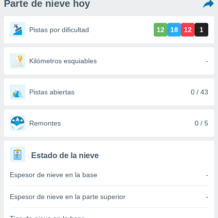
Parte de nieve hoy
ediante
ecnologías
nos permite
Pistas por dificultad
12
18
12
1
estra
ara seguir
e contenido
stándares
Kilómetros esquiables
-
ACEPTAR
sin coste.
Y
CONTINUAR
 botón
continuar",
Pistas abiertas
0 / 43
der a la
CONFIGURACIÓN
ndo la
 de todas
Remontes
0 / 5
, ya sean
de nuestros
 nos
Estado de la nieve
 y análisis
Espesor de nieve en la base
-
tamiento en
b, así como
un perfil
Espesor de nieve en la parte superior
-
para
ublicidad y