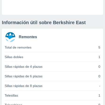
 botón
.
nto,
Información útil sobre Berkshire East
cios
kies,
Remontes
ores únicos
as similares
nar,
Total de remontes
5
rocesar
onales como
Sillas dobles
1
 este sitio
recciones IP
Sillas rápidas de 4 plazas
0
ficadores de
 posible
Sillas rápidas de 6 plazas
0
s
 traten tus
Sillas rápidas de 8 plazas
-
nales en
 interés
go a lo que
Telesillas
1
nerte. Para
retirar su