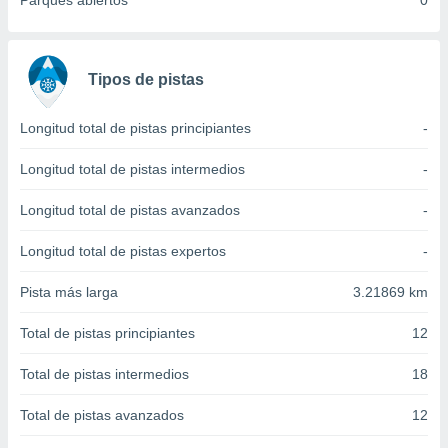
Parques abiertos
0
 seleccionar
o.
calización
precisa e
Tipos de pistas
ión mediante
, publicidad
Longitud total de pistas principiantes
-
dos,
Longitud total de pistas intermedios
-
 publicidad
,
Longitud total de pistas avanzados
-
ón de
 desarrollo
Longitud total de pistas expertos
-
s.
Pista más larga
3.21869 km
tros 1199
ios
Total de pistas principiantes
12
Total de pistas intermedios
18
Total de pistas avanzados
12