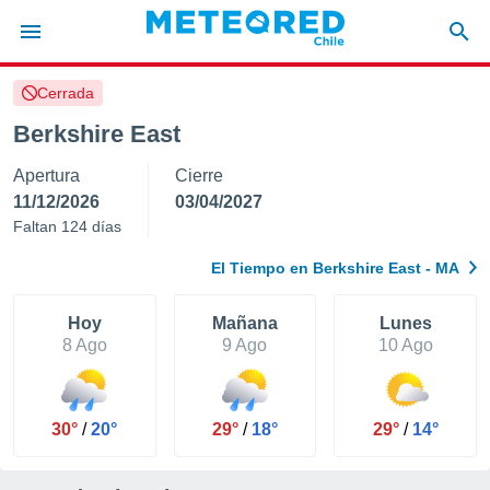
Cerrada
privacidad
Berkshire East
o de
eteored.cl)
Apertura
Cierre
borado por
es para
11/12/2026
03/04/2027
ue la
Faltan 124 días
 que se
e calidad.
El Tiempo en Berkshire East - MA
eder a este
ediante las
opciones:
Hoy
Mañana
Lunes
8 Ago
9 Ago
10 Ago
ookies y
e forma
30°
/
20°
29°
/
18°
29°
/
14°
d digital
ada, basada
mación