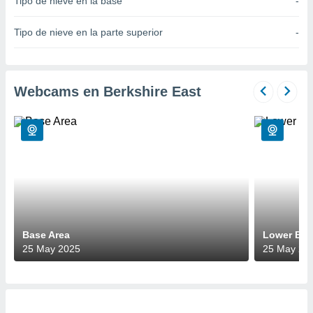
Tipo de nieve en la base
-
do en
 mismo.
Tipo de nieve en la parte superior
-
sultar más
 en nuestra
 Cookies
y
ualquier
Webcams en Berkshire East
ento
 botón
ación de
kies
 disponible
e nuestra
.
IVAMENTE,
Base Area
Lower Big
25 May 2025
25 May 20
as
 a cookies
 no aceptar
ón de