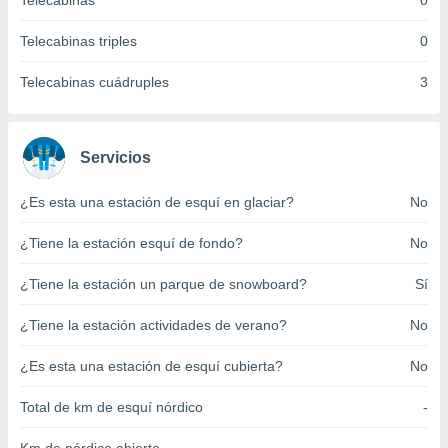
Telecabinas
0
ento u
Telecabinas triples
0
 de datos
er momento
Telecabinas cuádruples
3
ic en
o en
 Cookies
en
Servicios
eb.
¿Es esta una estación de esquí en glaciar?
No
y
socios
¿Tiene la estación esquí de fondo?
No
el
to de
¿Tiene la estación un parque de snowboard?
Sí
¿Tiene la estación actividades de verano?
No
la
 en un
 y/o acceder
¿Es esta una estación de esquí cubierta?
No
 de datos
ara
Total de km de esquí nórdico
-
 anuncios
ar perfiles