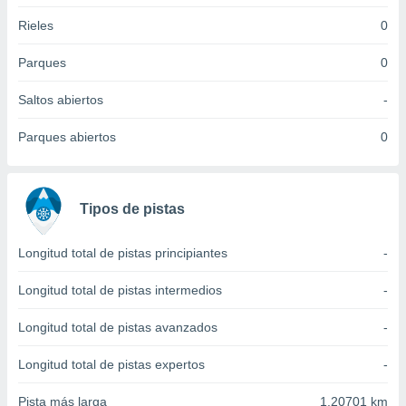
idad
Rieles
0
a, utilizar
a
Parques
0
 la
da, crear un
Saltos abiertos
-
personalizar
o, uso de
Parques abiertos
0
a la
e contenido
do, medir el
 de la
Tipos de pistas
medir el
 del
 comprender
Longitud total de pistas principiantes
-
 través de
s o a través
Longitud total de pistas intermedios
-
nación de
edentes de
Longitud total de pistas avanzados
-
fuentes,
y mejora de
Longitud total de pistas expertos
-
os, uso de
ados con el
Pista más larga
1.20701 km