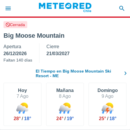
Cerrada
privacidad
Big Moose Mountain
o de
eteored.cl)
Apertura
Cierre
borado por
es para
26/12/2026
21/03/2027
ue la
Faltan 140 días
 que se
e calidad.
El Tiempo en Big Moose Mountain Ski
eder a este
Resort - ME
ediante las
opciones:
Hoy
Mañana
Domingo
7 Ago
8 Ago
9 Ago
ookies y
e forma
d digital
28°
/
18°
24°
/
19°
25°
/
18°
ada, basada
mación