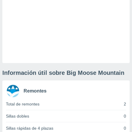
uedes
uestro sitio
ed.cl. En
te
 de que
talarán
e sean
para
a
por el sitio
o se
cookies para
Información útil sobre Big Moose Mountain
nto ni para
licidad o
Remontes
ado, aunque
sualizar
general no
Total de remontes
2
ada. Puedes
 instalación
Sillas dobles
0
y acceder a
io web a
Sillas rápidas de 4 plazas
0
ste abono