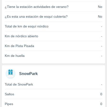
ento u
¿Tiene la estación actividades de verano?
No
 de datos
¿Es esta una estación de esquí cubierta?
No
er momento
ic en
o en
Total de km de esquí nórdico
-
 Cookies
en
Km de nórdico abierto
-
eb.
Km de Pista Pisada
-
y
socios
Km de huella
-
el
to de
SnowPark
la
 en un
Total de SnowPark
-
 y/o acceder
 de datos
Saltos
0
ara
 anuncios
Pipes
0
ar perfiles