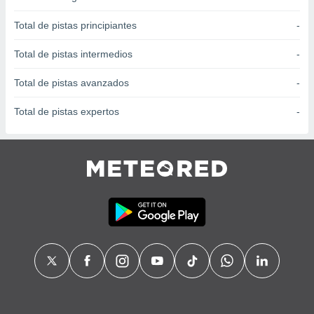
 seleccionar
o.
Total de pistas principiantes
-
calización
precisa e
Total de pistas intermedios
-
ión mediante
Total de pistas avanzados
-
, publicidad
Total de pistas expertos
-
dos,
 publicidad
,
ón de
 desarrollo
s.
tros 1199
ios