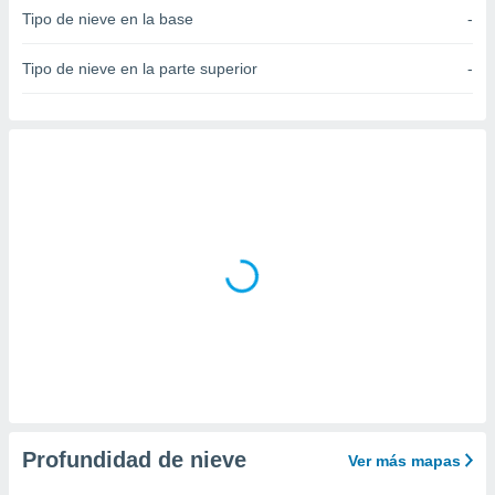
Tipo de nieve en la base
-
do en
 mismo.
Tipo de nieve en la parte superior
-
sultar más
 en nuestra
 Cookies
y
ualquier
ento
 botón
ación de
kies
 disponible
e nuestra
.
IVAMENTE,
as
 a cookies
Profundidad de nieve
 no aceptar
Ver más mapas
ón de