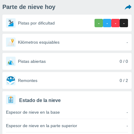
ediante
Parte de nieve hoy
ecnologías
nos permite
estra
Pistas por dificultad
-
-
-
-
ara seguir
e contenido
stándares
ACEPTAR
sin coste.
Kilómetros esquiables
-
Y
CONTINUAR
 botón
continuar",
Pistas abiertas
0 / 0
der a la
CONFIGURACIÓN
ndo la
 de todas
, ya sean
Remontes
0 / 2
de nuestros
 nos
Estado de la nieve
 y análisis
tamiento en
Espesor de nieve en la base
-
b, así como
un perfil
para
Espesor de nieve en la parte superior
-
ublicidad y