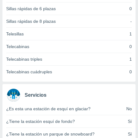
 botón
Sillas rápidas de 6 plazas
0
.
Sillas rápidas de 8 plazas
-
nto,
Telesillas
1
cios
kies,
Telecabinas
0
ores únicos
as similares
Telecabinas triples
1
nar,
rocesar
Telecabinas cuádruples
0
onales como
 este sitio
recciones IP
ficadores de
Servicios
 posible
s
 traten tus
¿Es esta una estación de esquí en glaciar?
No
nales en
 interés
¿Tiene la estación esquí de fondo?
Sí
go a lo que
nerte. Para
¿Tiene la estación un parque de snowboard?
Sí
retirar su