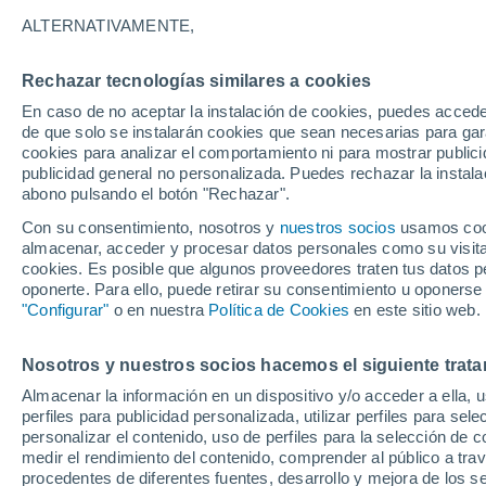
11/12/2026
14/03/2027
ALTERNATIVAMENTE,
Faltan 126 días
Rechazar tecnologías similares a cookies
En caso de no aceptar la instalación de cookies, puedes accede
Parte de nieve hoy
de que solo se instalarán cookies que sean necesarias para garan
cookies para analizar el comportamiento ni para mostrar publici
publicidad general no personalizada. Puedes rechazar la instala
Pistas por dificultad
5
14
9
6
abono pulsando el botón "Rechazar".
Con su consentimiento, nosotros y
nuestros socios
usamos cooki
almacenar, acceder y procesar datos personales como su visita e
Kilómetros esquiables
-
cookies. Es posible que algunos proveedores traten tus datos pe
oponerte. Para ello, puede retirar su consentimiento u oponerse
"Configurar"
o en nuestra
Política de Cookies
en este sitio web.
Pistas abiertas
0 / 34
Nosotros y nuestros socios hacemos el siguiente trata
Remontes
0 / 6
Almacenar la información en un dispositivo y/o acceder a ella, 
perfiles para publicidad personalizada, utilizar perfiles para sele
personalizar el contenido, uso de perfiles para la selección de c
medir el rendimiento del contenido, comprender al público a tra
procedentes de diferentes fuentes, desarrollo y mejora de los se