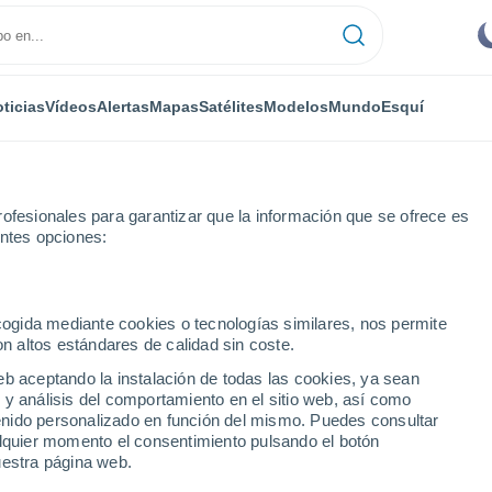
ticias
Vídeos
Alertas
Mapas
Satélites
Modelos
Mundo
Esquí
ofesionales para garantizar que la información que se ofrece es
entes opciones:
Blue Knob
Esquí
ecogida mediante cookies o tecnologías similares, nos permite
on altos estándares de calidad sin coste.
El Tiempo en Blue Knob - PA
eb aceptando la instalación de todas las cookies, ya sean
 y análisis del comportamiento en el sitio web, así como
ntenido personalizado en función del mismo. Puedes consultar
Hoy
Mañana
Sábado
alquier momento el consentimiento pulsando el botón
6 Ago
7 Ago
8 Ago
uestra página web.