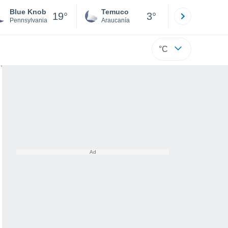
Blue Knob
Temuco
Osorno
19°
3°
Pennsylvania
Araucanía
Los Lagos
°C