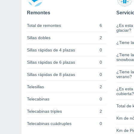
Remontes
Servici
Total de remontes
6
¿Es esta
glaciar?
Sillas dobles
2
¿Tiene l
Sillas rápidas de 4 plazas
0
¿Tiene l
snowboa
Sillas rápidas de 6 plazas
0
¿Tiene la
Sillas rápidas de 8 plazas
0
verano?
Telesillas
2
¿Es esta
cubierta?
Telecabinas
0
Total de 
Telecabinas triples
2
Km de nó
Telecabinas cuádruples
0
Km de Pi