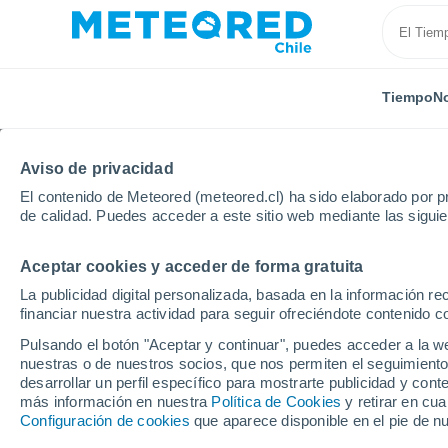
Tiempo
No
Aviso de privacidad
El contenido de Meteored (meteored.cl) ha sido elaborado por pr
de calidad. Puedes acceder a este sitio web mediante las sigui
Aceptar cookies y acceder de forma gratuita
Inicio
Estados Unidos
Estado de Pennsylvania
La publicidad digital personalizada, basada en la información r
financiar nuestra actividad para seguir ofreciéndote contenido c
Cerrada
Pulsando el botón "Aceptar y continuar", puedes acceder a la w
nuestras o de nuestros socios, que nos permiten el seguimiento
Blue Knob
desarrollar un perfil específico para mostrarte publicidad y co
más información en nuestra
Política de Cookies
y retirar en cu
Configuración de cookies
que aparece disponible en el pie de n
Apertura
Cierre