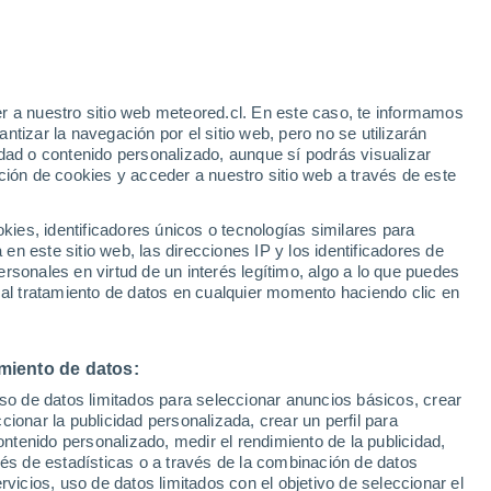
28°
/
18°
28°
/
18°
26°
/
18°
r a nuestro sitio web meteored.cl. En este caso, te informamos
tizar la navegación por el sitio web, pero no se utilizarán
dad o contenido personalizado, aunque sí podrás visualizar
ción de cookies y acceder a nuestro sitio web a través de este
Estado de la nieve
es, identificadores únicos o tecnologías similares para
Espesor de nieve en la base
-
n este sitio web, las direcciones IP y los identificadores de
rsonales en virtud de un interés legítimo, algo a lo que puedes
Espesor de nieve en la parte superior
-
 al tratamiento de datos en cualquier momento haciendo clic en
Tipo de nieve en la base
-
miento de datos:
Tipo de nieve en la parte superior
-
uso de datos limitados para seleccionar anuncios básicos, crear
ccionar la publicidad personalizada, crear un perfil para
ontenido personalizado, medir el rendimiento de la publicidad,
vés de estadísticas o a través de la combinación de datos
rvicios, uso de datos limitados con el objetivo de seleccionar el