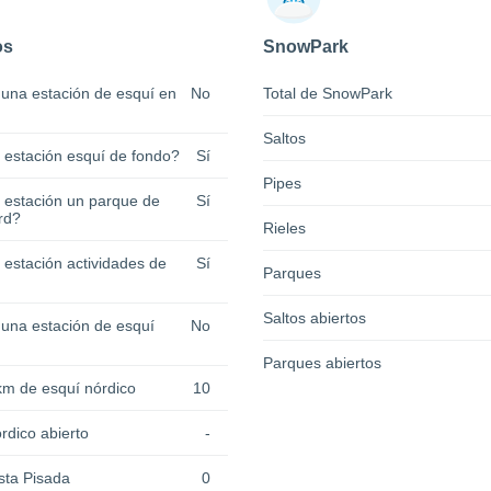
os
SnowPark
 una estación de esquí en
No
Total de SnowPark
Saltos
a estación esquí de fondo?
Sí
Pipes
a estación un parque de
Sí
rd?
Rieles
 estación actividades de
Sí
Parques
Saltos abiertos
 una estación de esquí
No
Parques abiertos
km de esquí nórdico
10
rdico abierto
-
sta Pisada
0