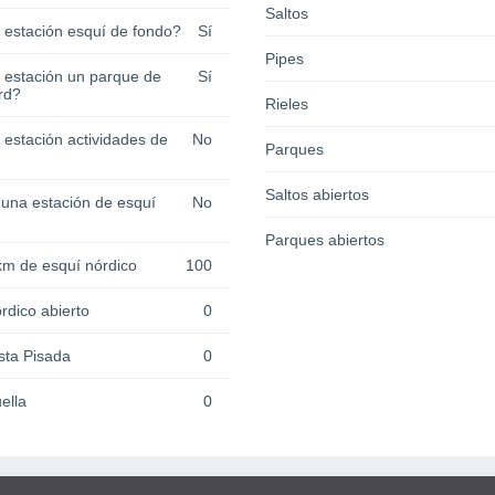
Saltos
a estación esquí de fondo?
Sí
Pipes
a estación un parque de
Sí
rd?
Rieles
 estación actividades de
No
Parques
Saltos abiertos
 una estación de esquí
No
Parques abiertos
km de esquí nórdico
100
rdico abierto
0
sta Pisada
0
ella
0