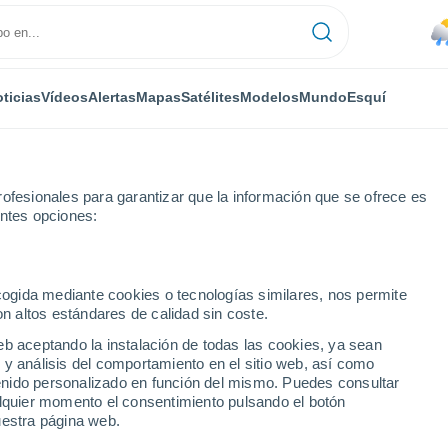
ticias
Vídeos
Alertas
Mapas
Satélites
Modelos
Mundo
Esquí
ofesionales para garantizar que la información que se ofrece es
entes opciones:
Bretton Woods
Esquí
ecogida mediante cookies o tecnologías similares, nos permite
on altos estándares de calidad sin coste.
El Tiempo en Bretton Woods - NH
eb aceptando la instalación de todas las cookies, ya sean
 y análisis del comportamiento en el sitio web, así como
ntenido personalizado en función del mismo. Puedes consultar
Hoy
Mañana
Lunes
alquier momento el consentimiento pulsando el botón
8 Ago
9 Ago
10 Ago
uestra página web.