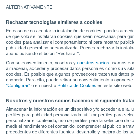
14/11/2026
11/04/2027
ALTERNATIVAMENTE,
Faltan 97 días
Rechazar tecnologías similares a cookies
En caso de no aceptar la instalación de cookies, puedes accede
Parte de nieve hoy
de que solo se instalarán cookies que sean necesarias para garan
cookies para analizar el comportamiento ni para mostrar publici
publicidad general no personalizada. Puedes rechazar la instala
Pistas por dificultad
25
40
25
10
abono pulsando el botón "Rechazar".
Con su consentimiento, nosotros y
nuestros socios
usamos cooki
almacenar, acceder y procesar datos personales como su visita e
Kilómetros esquiables
0 / 91
cookies. Es posible que algunos proveedores traten tus datos pe
oponerte. Para ello, puede retirar su consentimiento u oponerse
"Configurar"
o en nuestra
Política de Cookies
en este sitio web.
Pistas abiertas
0 / 100
Nosotros y nuestros socios hacemos el siguiente trata
Remontes
0 / 9
Almacenar la información en un dispositivo y/o acceder a ella, 
perfiles para publicidad personalizada, utilizar perfiles para sele
personalizar el contenido, uso de perfiles para la selección de c
medir el rendimiento del contenido, comprender al público a tra
procedentes de diferentes fuentes, desarrollo y mejora de los se