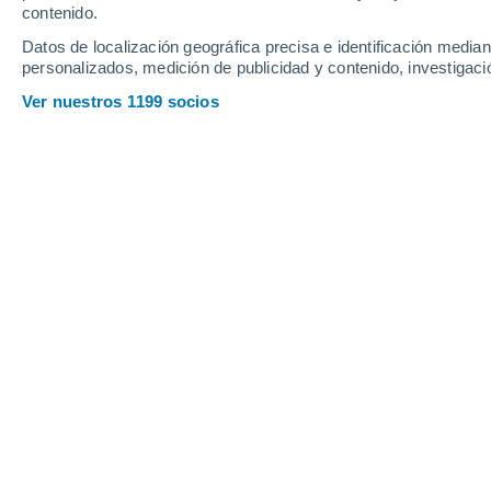
Webcams en Bretton Woods
contenido.
Datos de localización geográfica precisa e identificación mediant
personalizados, medición de publicidad y contenido, investigació
Ver nuestros 1199 socios
LIVE: Mount Washington Observatory Deck
Cam
5 Jun 2026
Profundidad de nieve