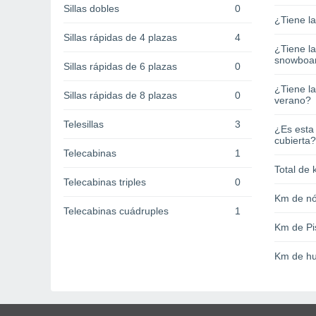
Sillas dobles
0
¿Tiene l
Sillas rápidas de 4 plazas
4
¿Tiene l
snowboa
Sillas rápidas de 6 plazas
0
¿Tiene la
Sillas rápidas de 8 plazas
0
verano?
Telesillas
3
¿Es esta
cubierta?
Telecabinas
1
Total de 
Telecabinas triples
0
Km de nó
Telecabinas cuádruples
1
Km de Pi
Km de hu