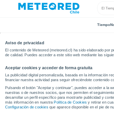
Tiempo
No
Aviso de privacidad
El contenido de Meteored (meteored.cl) ha sido elaborado por pr
de calidad. Puedes acceder a este sitio web mediante las sigui
Aceptar cookies y acceder de forma gratuita
Inicio
Estados Unidos
Estado de New Hampshire
La publicidad digital personalizada, basada en la información r
financiar nuestra actividad para seguir ofreciéndote contenido c
Cerrada
Pulsando el botón "Aceptar y continuar", puedes acceder a la w
nuestras o de nuestros socios, que nos permiten el seguimiento
Bretton Woods
desarrollar un perfil específico para mostrarte publicidad y co
más información en nuestra
Política de Cookies
y retirar en cu
Configuración de cookies
que aparece disponible en el pie de n
Apertura
Cierre