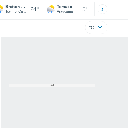
Bretton Woods
Temuco
Osorno
24°
5°
Town of Carroll
Araucanía
Los Lagos
°C