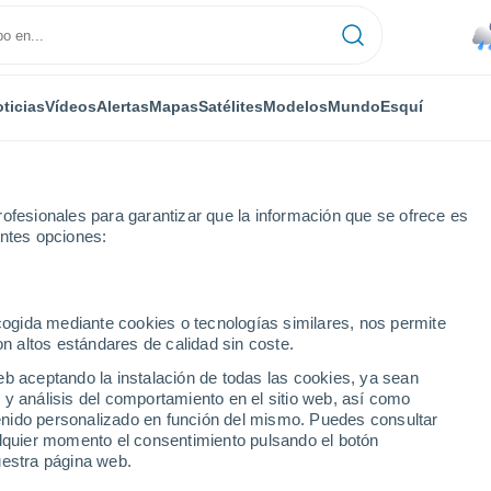
ticias
Vídeos
Alertas
Mapas
Satélites
Modelos
Mundo
Esquí
ofesionales para garantizar que la información que se ofrece es
entes opciones:
ey Village
Esquí
ecogida mediante cookies o tecnologías similares, nos permite
on altos estándares de calidad sin coste.
El Tiempo en Bromley Village - VT
eb aceptando la instalación de todas las cookies, ya sean
 y análisis del comportamiento en el sitio web, así como
ntenido personalizado en función del mismo. Puedes consultar
Hoy
Mañana
Lunes
alquier momento el consentimiento pulsando el botón
8 Ago
9 Ago
10 Ago
uestra página web.