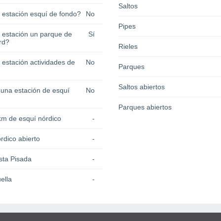
Saltos
a estación esquí de fondo?
No
Pipes
a estación un parque de
Sí
rd?
Rieles
 estación actividades de
No
Parques
Saltos abiertos
 una estación de esquí
No
Parques abiertos
km de esquí nórdico
-
rdico abierto
-
sta Pisada
-
ella
-