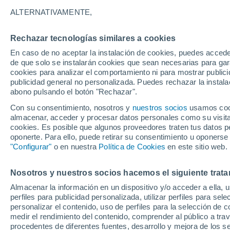
27/11/2026
04/04/2027
ALTERNATIVAMENTE,
Faltan 110 días
Rechazar tecnologías similares a cookies
En caso de no aceptar la instalación de cookies, puedes accede
Parte de nieve hoy
de que solo se instalarán cookies que sean necesarias para garan
cookies para analizar el comportamiento ni para mostrar publici
publicidad general no personalizada. Puedes rechazar la instala
Pistas por dificultad
14
17
15
1
abono pulsando el botón "Rechazar".
Con su consentimiento, nosotros y
nuestros socios
usamos cooki
almacenar, acceder y procesar datos personales como su visita e
Kilómetros esquiables
-
cookies. Es posible que algunos proveedores traten tus datos pe
oponerte. Para ello, puede retirar su consentimiento u oponerse
"Configurar"
o en nuestra
Política de Cookies
en este sitio web.
Pistas abiertas
0 / 47
Nosotros y nuestros socios hacemos el siguiente trata
Remontes
0 / 9
Almacenar la información en un dispositivo y/o acceder a ella, 
perfiles para publicidad personalizada, utilizar perfiles para sele
personalizar el contenido, uso de perfiles para la selección de c
medir el rendimiento del contenido, comprender al público a tra
procedentes de diferentes fuentes, desarrollo y mejora de los se