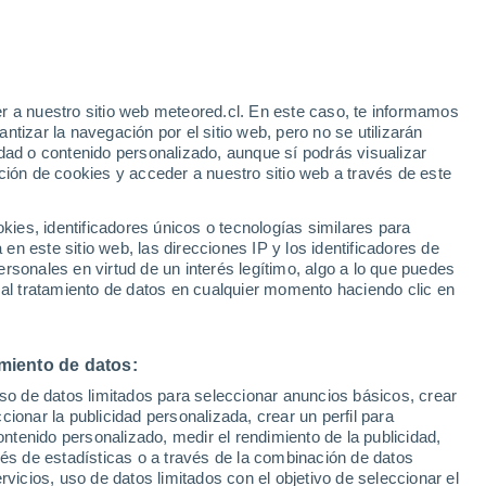
26°
/
17°
25°
/
15°
25°
/
12°
r a nuestro sitio web meteored.cl. En este caso, te informamos
tizar la navegación por el sitio web, pero no se utilizarán
dad o contenido personalizado, aunque sí podrás visualizar
ción de cookies y acceder a nuestro sitio web a través de este
Estado de la nieve
es, identificadores únicos o tecnologías similares para
Espesor de nieve en la base
-
n este sitio web, las direcciones IP y los identificadores de
rsonales en virtud de un interés legítimo, algo a lo que puedes
Espesor de nieve en la parte superior
-
 al tratamiento de datos en cualquier momento haciendo clic en
Tipo de nieve en la base
-
miento de datos:
Tipo de nieve en la parte superior
-
uso de datos limitados para seleccionar anuncios básicos, crear
ccionar la publicidad personalizada, crear un perfil para
ontenido personalizado, medir el rendimiento de la publicidad,
vés de estadísticas o a través de la combinación de datos
rvicios, uso de datos limitados con el objetivo de seleccionar el