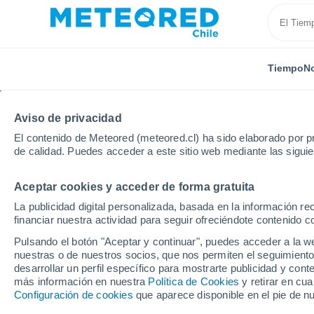
Tiempo
No
Aviso de privacidad
El contenido de Meteored (meteored.cl) ha sido elaborado por pr
de calidad. Puedes acceder a este sitio web mediante las sigui
Aceptar cookies y acceder de forma gratuita
Inicio
Estados Unidos
Estado de Vermont
Broml
La publicidad digital personalizada, basada en la información r
financiar nuestra actividad para seguir ofreciéndote contenido c
Cerrada
Pulsando el botón "Aceptar y continuar", puedes acceder a la w
nuestras o de nuestros socios, que nos permiten el seguimiento
Bromley Mountain
desarrollar un perfil específico para mostrarte publicidad y co
más información en nuestra
Política de Cookies
y retirar en cu
Configuración de cookies
que aparece disponible en el pie de n
Apertura
Cierre