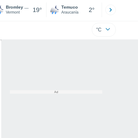
Bromley Village
Temuco
Osorno
19°
2°
Vermont
Araucanía
Los Lagos
°C