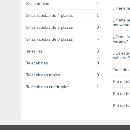
Sillas dobles
4
¿Tiene l
Sillas rápidas de 4 plazas
1
¿Tiene l
snowboa
Sillas rápidas de 6 plazas
0
¿Tiene la
Sillas rápidas de 8 plazas
-
verano?
Telesillas
3
¿Es esta
cubierta?
Telecabinas
0
Total de 
Telecabinas triples
0
Km de nó
Telecabinas cuádruples
1
Km de Pi
Km de hu