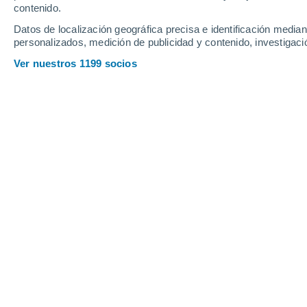
Webcams en Bromley Village
contenido.
Datos de localización geográfica precisa e identificación mediant
personalizados, medición de publicidad y contenido, investigació
Ver nuestros 1199 socios
Base Cam
7 Ago 2026
Profundidad de nieve