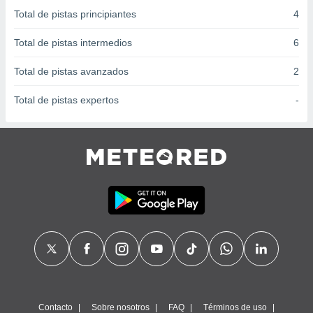
 seleccionar
Total de pistas principiantes
4
o.
calización
Total de pistas intermedios
6
precisa e
ión mediante
Total de pistas avanzados
2
, publicidad
Total de pistas expertos
-
dos,
 publicidad
,
ón de
 desarrollo
s.
tros 1199
ios
Contacto
Sobre nosotros
FAQ
Términos de uso