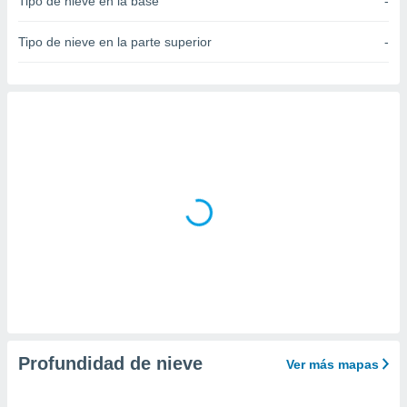
Tipo de nieve en la base
-
do en
 mismo.
Tipo de nieve en la parte superior
-
sultar más
 en nuestra
 Cookies
y
ualquier
ento
 botón
ación de
kies
 disponible
e nuestra
.
IVAMENTE,
as
 a cookies
Profundidad de nieve
Ver más mapas
 no aceptar
ón de