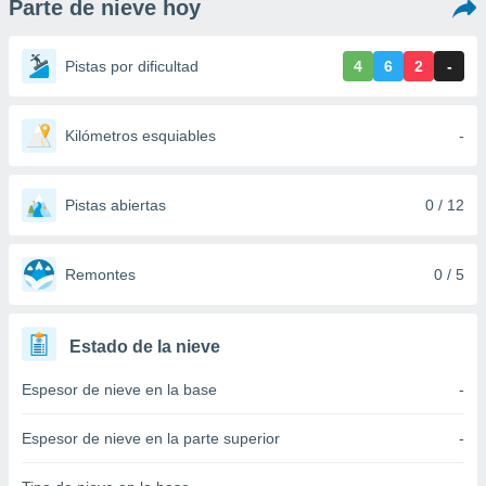
Parte de nieve hoy
ediante
ecnologías
nos permite
Pistas por dificultad
4
6
2
-
estra
ara seguir
e contenido
stándares
Kilómetros esquiables
-
ACEPTAR
sin coste.
Y
CONTINUAR
 botón
continuar",
Pistas abiertas
0 / 12
der a la
CONFIGURACIÓN
ndo la
 de todas
Remontes
0 / 5
, ya sean
de nuestros
 nos
Estado de la nieve
 y análisis
Espesor de nieve en la base
-
tamiento en
b, así como
un perfil
Espesor de nieve en la parte superior
-
para
ublicidad y