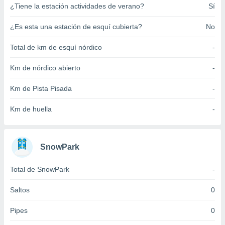
¿Tiene la estación actividades de verano?
Sí
ento u
 de datos
¿Es esta una estación de esquí cubierta?
No
er momento
ic en
Total de km de esquí nórdico
-
o en
Km de nórdico abierto
-
 Cookies
en
eb.
Km de Pista Pisada
-
y
Km de huella
-
socios
el
to de
SnowPark
la
Total de SnowPark
-
 en un
 y/o acceder
Saltos
0
 de datos
ara
Pipes
0
 anuncios
ar perfiles