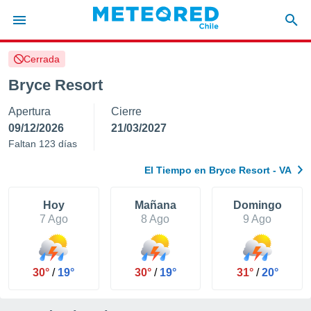
Cerrada
privacidad
Bryce Resort
o de
eteored.cl)
Apertura
Cierre
borado por
es para
09/12/2026
21/03/2027
ue la
Faltan 123 días
 que se
e calidad.
El Tiempo en Bryce Resort - VA
eder a este
ediante las
opciones:
Hoy
Mañana
Domingo
7 Ago
8 Ago
9 Ago
ookies y
e forma
30°
/
19°
30°
/
19°
31°
/
20°
d digital
ada, basada
mación