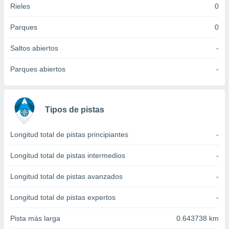
Rieles
0
idad
a, utilizar
a
Parques
0
 la
Saltos abiertos
-
da, crear un
personalizar
Parques abiertos
-
o, uso de
a la
e contenido
do, medir el
Tipos de pistas
 de la
medir el
 del
Longitud total de pistas principiantes
-
 comprender
 través de
Longitud total de pistas intermedios
-
s o a través
nación de
Longitud total de pistas avanzados
-
edentes de
fuentes,
Longitud total de pistas expertos
-
y mejora de
os, uso de
Pista más larga
0.643738 km
ados con el