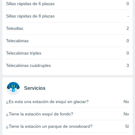
Sillas rápidas de 6 plazas
0
 botón
.
Sillas rápidas de 8 plazas
-
nto,
Telesillas
2
cios
Telecabinas
0
kies,
ores únicos
Telecabinas triples
0
as similares
nar,
rocesar
Telecabinas cuádruples
3
onales como
 este sitio
recciones IP
ficadores de
Servicios
 posible
s
¿Es esta una estación de esquí en glaciar?
No
 traten tus
nales en
¿Tiene la estación esquí de fondo?
No
 interés
go a lo que
¿Tiene la estación un parque de snowboard?
Sí
nerte. Para
retirar su