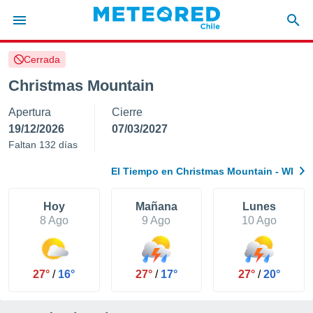
Cerrada
privacidad
Christmas Mountain
o de
eteored.cl)
Apertura
Cierre
borado por
es para
19/12/2026
07/03/2027
ue la
Faltan 132 días
 que se
e calidad.
El Tiempo en Christmas Mountain - WI
eder a este
ediante las
opciones:
Hoy
Mañana
Lunes
8 Ago
9 Ago
10 Ago
ookies y
e forma
27°
/
16°
27°
/
17°
27°
/
20°
d digital
ada, basada
mación