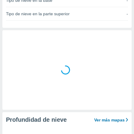
Tipo de nieve en la base
-
do en
 mismo.
Tipo de nieve en la parte superior
-
sultar más
 en nuestra
 Cookies
y
ualquier
ento
 botón
ación de
kies
 disponible
e nuestra
.
IVAMENTE,
as
 a cookies
Profundidad de nieve
Ver más mapas
 no aceptar
ón de