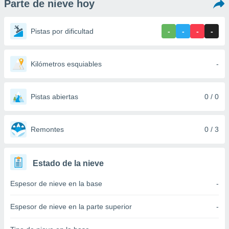
Parte de nieve hoy
ediante
ecnologías
nos permite
Pistas por dificultad
-
-
-
-
estra
ara seguir
e contenido
stándares
Kilómetros esquiables
-
ACEPTAR
sin coste.
Y
CONTINUAR
 botón
continuar",
Pistas abiertas
0 / 0
der a la
CONFIGURACIÓN
ndo la
 de todas
Remontes
0 / 3
, ya sean
de nuestros
 nos
Estado de la nieve
 y análisis
Espesor de nieve en la base
-
tamiento en
b, así como
un perfil
Espesor de nieve en la parte superior
-
para
ublicidad y