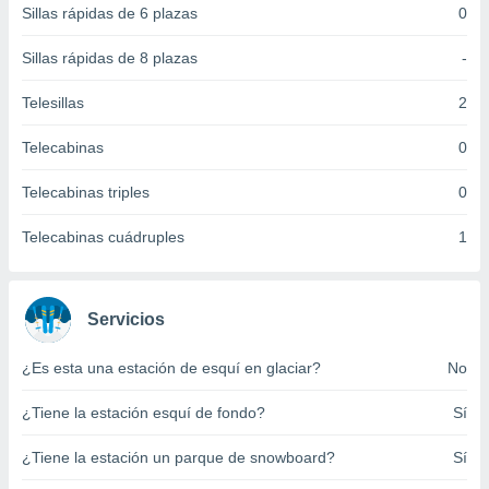
Sillas rápidas de 6 plazas
0
 botón
.
Sillas rápidas de 8 plazas
-
nto,
Telesillas
2
cios
Telecabinas
0
kies,
ores únicos
Telecabinas triples
0
as similares
nar,
rocesar
Telecabinas cuádruples
1
onales como
 este sitio
recciones IP
ficadores de
Servicios
 posible
s
¿Es esta una estación de esquí en glaciar?
No
 traten tus
nales en
¿Tiene la estación esquí de fondo?
Sí
 interés
go a lo que
¿Tiene la estación un parque de snowboard?
Sí
nerte. Para
retirar su