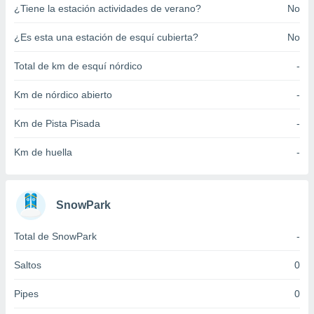
¿Tiene la estación actividades de verano?
No
ento u
 de datos
¿Es esta una estación de esquí cubierta?
No
er momento
ic en
Total de km de esquí nórdico
-
o en
Km de nórdico abierto
-
 Cookies
en
eb.
Km de Pista Pisada
-
y
Km de huella
-
socios
el
to de
SnowPark
la
Total de SnowPark
-
 en un
 y/o acceder
Saltos
0
 de datos
ara
Pipes
0
 anuncios
ar perfiles