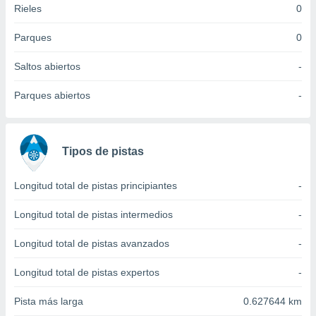
Rieles
0
idad
a, utilizar
a
Parques
0
 la
Saltos abiertos
-
da, crear un
personalizar
Parques abiertos
-
o, uso de
a la
e contenido
do, medir el
Tipos de pistas
 de la
medir el
 del
Longitud total de pistas principiantes
-
 comprender
 través de
Longitud total de pistas intermedios
-
s o a través
nación de
Longitud total de pistas avanzados
-
edentes de
fuentes,
Longitud total de pistas expertos
-
y mejora de
os, uso de
Pista más larga
0.627644 km
ados con el