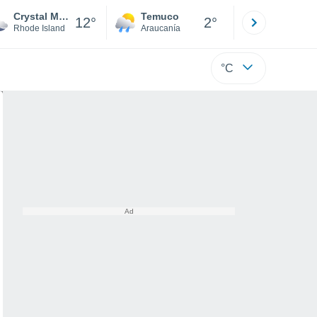
Crystal Mountain
Temuco
Osorno
12°
2°
Rhode Island
Araucanía
Los Lagos
°C