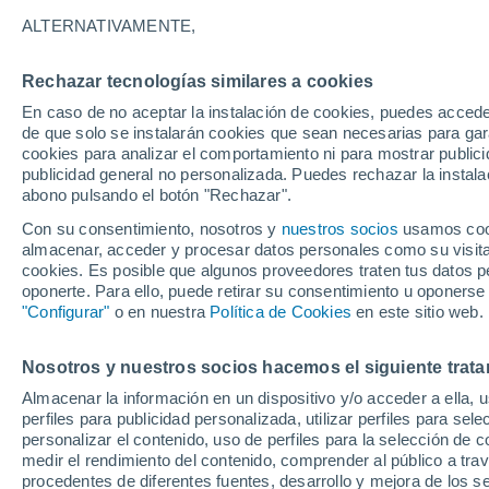
04/12/2026
02/05/2027
ALTERNATIVAMENTE,
Faltan 117 días
Rechazar tecnologías similares a cookies
En caso de no aceptar la instalación de cookies, puedes accede
Parte de nieve hoy
de que solo se instalarán cookies que sean necesarias para garan
cookies para analizar el comportamiento ni para mostrar publici
publicidad general no personalizada. Puedes rechazar la instala
Pistas por dificultad
7
28
27
24
abono pulsando el botón "Rechazar".
Con su consentimiento, nosotros y
nuestros socios
usamos cooki
almacenar, acceder y procesar datos personales como su visita e
Kilómetros esquiables
-
cookies. Es posible que algunos proveedores traten tus datos pe
oponerte. Para ello, puede retirar su consentimiento u oponerse
"Configurar"
o en nuestra
Política de Cookies
en este sitio web.
Pistas abiertas
- / 86
Nosotros y nuestros socios hacemos el siguiente trata
Remontes
- / 11
Almacenar la información en un dispositivo y/o acceder a ella, 
perfiles para publicidad personalizada, utilizar perfiles para sele
personalizar el contenido, uso de perfiles para la selección de c
medir el rendimiento del contenido, comprender al público a tra
procedentes de diferentes fuentes, desarrollo y mejora de los se