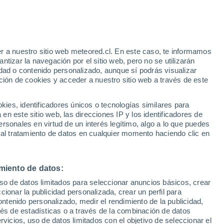
23°
/
10°
22°
/
9°
21°
/
8°
r a nuestro sitio web meteored.cl. En este caso, te informamos
tizar la navegación por el sitio web, pero no se utilizarán
dad o contenido personalizado, aunque sí podrás visualizar
ción de cookies y acceder a nuestro sitio web a través de este
Estado de la nieve
es, identificadores únicos o tecnologías similares para
Espesor de nieve en la base
-
n este sitio web, las direcciones IP y los identificadores de
rsonales en virtud de un interés legítimo, algo a lo que puedes
Espesor de nieve en la parte superior
-
 al tratamiento de datos en cualquier momento haciendo clic en
Tipo de nieve en la base
Condiciones variables
miento de datos:
Tipo de nieve en la parte superior
Condiciones variables
uso de datos limitados para seleccionar anuncios básicos, crear
ccionar la publicidad personalizada, crear un perfil para
ontenido personalizado, medir el rendimiento de la publicidad,
vés de estadísticas o a través de la combinación de datos
rvicios, uso de datos limitados con el objetivo de seleccionar el