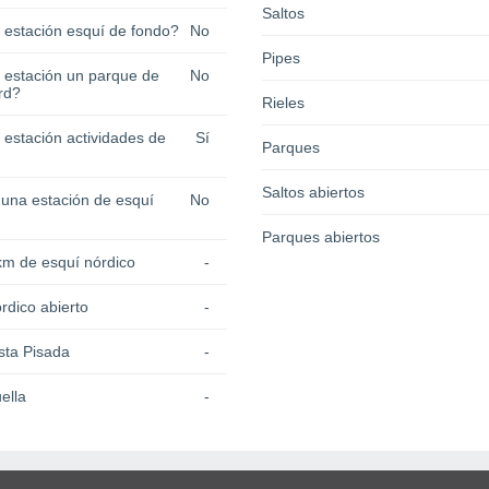
Saltos
a estación esquí de fondo?
No
Pipes
a estación un parque de
No
rd?
Rieles
 estación actividades de
Sí
Parques
Saltos abiertos
 una estación de esquí
No
Parques abiertos
km de esquí nórdico
-
rdico abierto
-
sta Pisada
-
ella
-