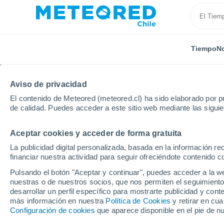
Tiempo
No
Aviso de privacidad
El contenido de Meteored (meteored.cl) ha sido elaborado por pr
de calidad. Puedes acceder a este sitio web mediante las sigui
Aceptar cookies y acceder de forma gratuita
Inicio
Estados Unidos
Estado de Rhode Island
La publicidad digital personalizada, basada en la información r
financiar nuestra actividad para seguir ofreciéndote contenido c
Cerrada
Pulsando el botón "Aceptar y continuar", puedes acceder a la w
nuestras o de nuestros socios, que nos permiten el seguimiento
Crystal Mountain
desarrollar un perfil específico para mostrarte publicidad y co
más información en nuestra
Política de Cookies
y retirar en cu
Configuración de cookies
que aparece disponible en el pie de n
Apertura
Cierre