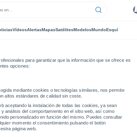
ticias
Vídeos
Alertas
Mapas
Satélites
Modelos
Mundo
Esquí
ofesionales para garantizar que la información que se ofrece es
entes opciones:
Crystal Mountain
Esquí
ecogida mediante cookies o tecnologías similares, nos permite
on altos estándares de calidad sin coste.
El Tiempo en Crystal Mountain - RI
eb aceptando la instalación de todas las cookies, ya sean
 y análisis del comportamiento en el sitio web, así como
ntenido personalizado en función del mismo. Puedes consultar
Hoy
Mañana
Lunes
alquier momento el consentimiento pulsando el botón
8 Ago
9 Ago
10 Ago
uestra página web.