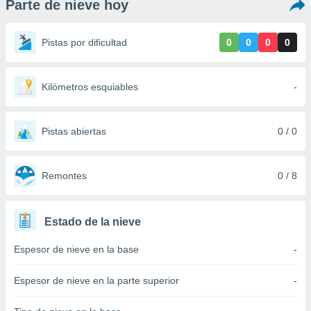
Parte de nieve hoy
ediante
ecnologías
nos permite
Pistas por dificultad
0
0
0
0
estra
ara seguir
e contenido
stándares
Kilómetros esquiables
-
ACEPTAR
sin coste.
Y
CONTINUAR
 botón
continuar",
Pistas abiertas
0 / 0
der a la
CONFIGURACIÓN
ndo la
 de todas
Remontes
0 / 8
, ya sean
de nuestros
 nos
Estado de la nieve
 y análisis
Espesor de nieve en la base
-
tamiento en
b, así como
un perfil
Espesor de nieve en la parte superior
-
para
ublicidad y