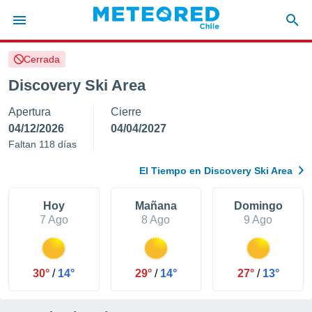
Cerrada
privacidad
Discovery Ski Area
o de
eteored.cl)
Apertura
Cierre
borado por
es para
04/12/2026
04/04/2027
ue la
Faltan 118 días
 que se
e calidad.
El Tiempo en Discovery Ski Area
eder a este
ediante las
opciones:
Hoy
Mañana
Domingo
7 Ago
8 Ago
9 Ago
ookies y
e forma
30°
/
14°
29°
/
14°
27°
/
13°
d digital
ada, basada
mación