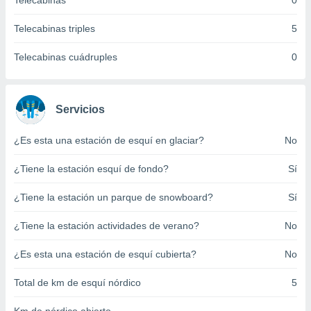
Telecabinas
0
ento u
Telecabinas triples
5
 de datos
er momento
Telecabinas cuádruples
0
ic en
o en
 Cookies
en
Servicios
eb.
¿Es esta una estación de esquí en glaciar?
No
y
socios
¿Tiene la estación esquí de fondo?
Sí
el
to de
¿Tiene la estación un parque de snowboard?
Sí
¿Tiene la estación actividades de verano?
No
la
 en un
 y/o acceder
¿Es esta una estación de esquí cubierta?
No
 de datos
ara
Total de km de esquí nórdico
5
 anuncios
ar perfiles