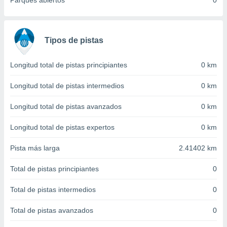
Parques abiertos
0
 seleccionar
o.
calización
precisa e
Tipos de pistas
ión mediante
, publicidad
Longitud total de pistas principiantes
0 km
dos,
Longitud total de pistas intermedios
0 km
 publicidad
,
Longitud total de pistas avanzados
0 km
ón de
 desarrollo
Longitud total de pistas expertos
0 km
s.
Pista más larga
2.41402 km
tros 1199
ios
Total de pistas principiantes
0
Total de pistas intermedios
0
Total de pistas avanzados
0