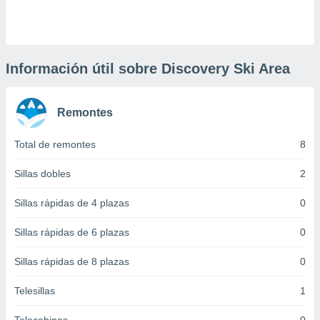
 botón
.
nto,
Información útil sobre Discovery Ski Area
cios
kies,
Remontes
ores únicos
as similares
nar,
Total de remontes
8
rocesar
onales como
Sillas dobles
2
 este sitio
recciones IP
Sillas rápidas de 4 plazas
0
ficadores de
 posible
Sillas rápidas de 6 plazas
0
s
 traten tus
Sillas rápidas de 8 plazas
0
nales en
 interés
go a lo que
Telesillas
1
nerte. Para
retirar su