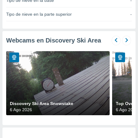
Tipo de nieve en la base
-
do en
 mismo.
Tipo de nieve en la parte superior
-
sultar más
 en nuestra
 Cookies
y
ualquier
Webcams en Discovery Ski Area
ento
 botón
ación de
kies
 disponible
e nuestra
.
IVAMENTE,
Discovery Ski Area Snowstake
Top Overv
6 Ago 2026
6 Ago 2026
as
 a cookies
 no aceptar
ón de