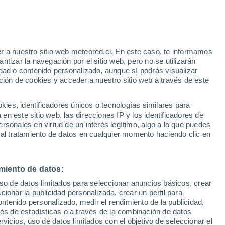
23°
/
16°
24°
/
16°
23°
/
16°
r a nuestro sitio web meteored.cl. En este caso, te informamos
tizar la navegación por el sitio web, pero no se utilizarán
dad o contenido personalizado, aunque sí podrás visualizar
ción de cookies y acceder a nuestro sitio web a través de este
Estado de la nieve
es, identificadores únicos o tecnologías similares para
Espesor de nieve en la base
-
n este sitio web, las direcciones IP y los identificadores de
rsonales en virtud de un interés legítimo, algo a lo que puedes
Espesor de nieve en la parte superior
-
 al tratamiento de datos en cualquier momento haciendo clic en
Tipo de nieve en la base
-
miento de datos:
Tipo de nieve en la parte superior
-
uso de datos limitados para seleccionar anuncios básicos, crear
ccionar la publicidad personalizada, crear un perfil para
ontenido personalizado, medir el rendimiento de la publicidad,
vés de estadísticas o a través de la combinación de datos
rvicios, uso de datos limitados con el objetivo de seleccionar el