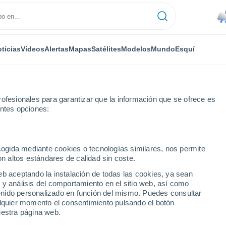
ticias
Vídeos
Alertas
Mapas
Satélites
Modelos
Mundo
Esquí
ofesionales para garantizar que la información que se ofrece es
entes opciones:
 Pointe
Esquí
ecogida mediante cookies o tecnologías similares, nos permite
on altos estándares de calidad sin coste.
El Tiempo en Hatley Pointe - NC
eb aceptando la instalación de todas las cookies, ya sean
 y análisis del comportamiento en el sitio web, así como
ntenido personalizado en función del mismo. Puedes consultar
Hoy
Mañana
Sábado
alquier momento el consentimiento pulsando el botón
6 Ago
7 Ago
8 Ago
uestra página web.