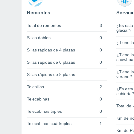
Remontes
Servici
Total de remontes
3
¿Es esta
glaciar?
Sillas dobles
0
¿Tiene l
Sillas rápidas de 4 plazas
0
¿Tiene l
snowboa
Sillas rápidas de 6 plazas
0
¿Tiene la
Sillas rápidas de 8 plazas
-
verano?
Telesillas
2
¿Es esta
cubierta?
Telecabinas
0
Total de 
Telecabinas triples
0
Km de nó
Telecabinas cuádruples
1
Km de Pi