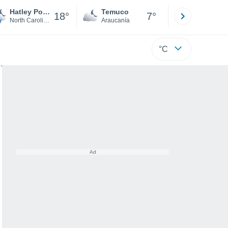
Hatley Pointe
Temuco
Osorno
18°
7°
North Carolina
Araucanía
Los Lagos
°C