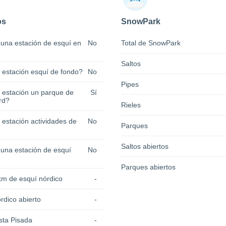
os
SnowPark
 una estación de esquí en
No
Total de SnowPark
Saltos
a estación esquí de fondo?
No
Pipes
a estación un parque de
Sí
rd?
Rieles
 estación actividades de
No
Parques
Saltos abiertos
 una estación de esquí
No
Parques abiertos
km de esquí nórdico
-
rdico abierto
-
sta Pisada
-