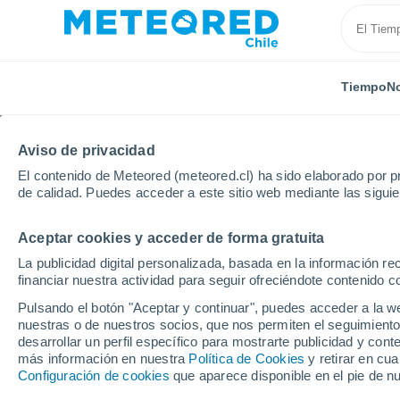
Tiempo
No
Aviso de privacidad
El contenido de Meteored (meteored.cl) ha sido elaborado por pr
de calidad. Puedes acceder a este sitio web mediante las sigui
Aceptar cookies y acceder de forma gratuita
Inicio
Estados Unidos
Carolina del Norte
Hatley
La publicidad digital personalizada, basada en la información r
financiar nuestra actividad para seguir ofreciéndote contenido c
Cerrada
Pulsando el botón "Aceptar y continuar", puedes acceder a la w
nuestras o de nuestros socios, que nos permiten el seguimiento
Hatley Pointe
desarrollar un perfil específico para mostrarte publicidad y co
más información en nuestra
Política de Cookies
y retirar en cu
Configuración de cookies
que aparece disponible en el pie de n
Apertura
Cierre