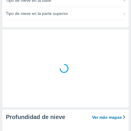
Tipo de nieve en la base
-
do en
 mismo.
Tipo de nieve en la parte superior
-
sultar más
 en nuestra
 Cookies
y
ualquier
ento
 botón
ación de
kies
 disponible
e nuestra
.
IVAMENTE,
as
 a cookies
Profundidad de nieve
Ver más mapas
 no aceptar
ón de