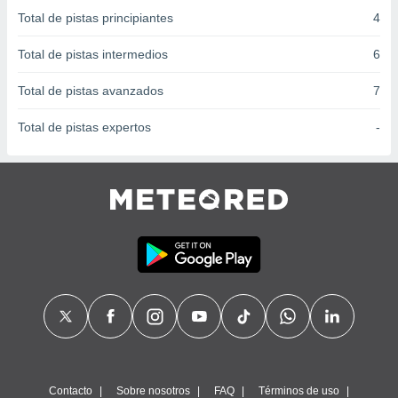
 seleccionar
Total de pistas principiantes
4
o.
calización
Total de pistas intermedios
6
precisa e
ión mediante
Total de pistas avanzados
7
, publicidad
Total de pistas expertos
-
dos,
 publicidad
,
ón de
 desarrollo
s.
tros 1199
ios
Contacto
Sobre nosotros
FAQ
Términos de uso