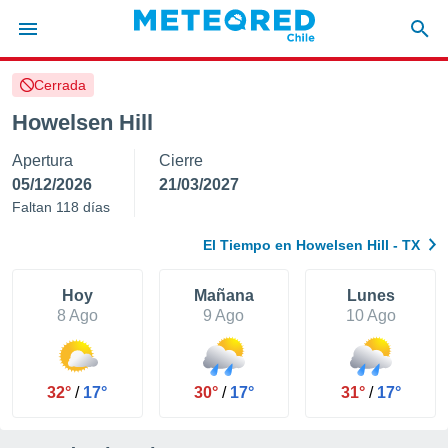
Cerrada
privacidad
Howelsen Hill
o de
eteored.cl)
Apertura
Cierre
borado por
es para
05/12/2026
21/03/2027
ue la
Faltan 118 días
 que se
e calidad.
El Tiempo en Howelsen Hill - TX
eder a este
ediante las
opciones:
Hoy
Mañana
Lunes
8 Ago
9 Ago
10 Ago
ookies y
e forma
32°
/
17°
30°
/
17°
31°
/
17°
d digital
ada, basada
mación