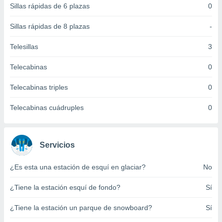
Sillas rápidas de 6 plazas
0
 botón
.
Sillas rápidas de 8 plazas
-
nto,
Telesillas
3
cios
Telecabinas
0
kies,
ores únicos
Telecabinas triples
0
as similares
nar,
rocesar
Telecabinas cuádruples
0
onales como
 este sitio
recciones IP
ficadores de
Servicios
 posible
s
¿Es esta una estación de esquí en glaciar?
No
 traten tus
nales en
¿Tiene la estación esquí de fondo?
Sí
 interés
go a lo que
¿Tiene la estación un parque de snowboard?
Sí
nerte. Para
retirar su