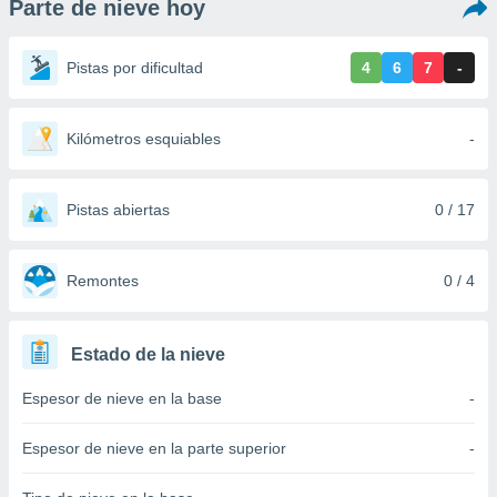
Parte de nieve hoy
ediante
ecnologías
nos permite
Pistas por dificultad
4
6
7
-
estra
ara seguir
e contenido
stándares
Kilómetros esquiables
-
ACEPTAR
sin coste.
Y
CONTINUAR
 botón
continuar",
Pistas abiertas
0 / 17
der a la
CONFIGURACIÓN
ndo la
 de todas
Remontes
0 / 4
, ya sean
de nuestros
 nos
Estado de la nieve
 y análisis
Espesor de nieve en la base
-
tamiento en
b, así como
un perfil
Espesor de nieve en la parte superior
-
para
ublicidad y