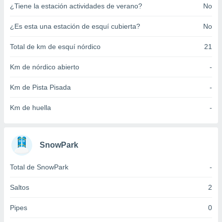
¿Tiene la estación actividades de verano?
No
ento u
 de datos
¿Es esta una estación de esquí cubierta?
No
er momento
ic en
Total de km de esquí nórdico
21
o en
Km de nórdico abierto
-
 Cookies
en
eb.
Km de Pista Pisada
-
y
Km de huella
-
socios
el
to de
SnowPark
la
Total de SnowPark
-
 en un
 y/o acceder
Saltos
2
 de datos
ara
Pipes
0
 anuncios
ar perfiles