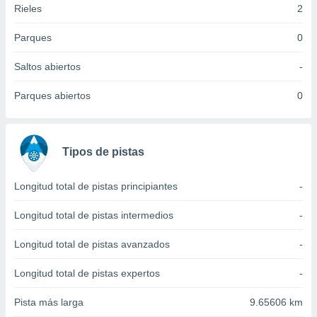
Rieles
2
idad
a, utilizar
a
Parques
0
 la
Saltos abiertos
-
da, crear un
personalizar
Parques abiertos
0
o, uso de
a la
e contenido
do, medir el
Tipos de pistas
 de la
medir el
 del
Longitud total de pistas principiantes
-
 comprender
 través de
Longitud total de pistas intermedios
-
s o a través
nación de
Longitud total de pistas avanzados
-
edentes de
fuentes,
Longitud total de pistas expertos
-
y mejora de
os, uso de
Pista más larga
9.65606 km
ados con el