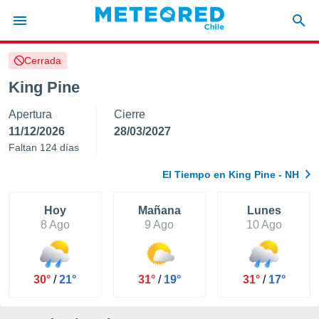
Cerrada
privacidad
King Pine
o de
eteored.cl)
Apertura
Cierre
borado por
es para
11/12/2026
28/03/2027
ue la
Faltan 124 días
 que se
e calidad.
El Tiempo en King Pine - NH
eder a este
ediante las
opciones:
Hoy
Mañana
Lunes
8 Ago
9 Ago
10 Ago
ookies y
e forma
30°
/
21°
31°
/
19°
31°
/
17°
d digital
ada, basada
mación