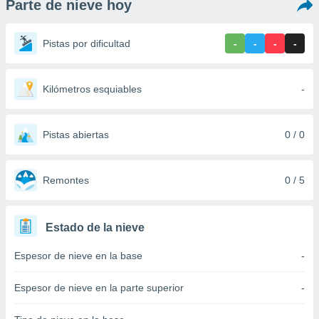
Parte de nieve hoy
ediante
ecnologías
nos permite
Pistas por dificultad
-
-
-
-
estra
ara seguir
e contenido
stándares
Kilómetros esquiables
-
ACEPTAR
sin coste.
Y
CONTINUAR
 botón
continuar",
Pistas abiertas
0 / 0
der a la
CONFIGURACIÓN
ndo la
 de todas
Remontes
0 / 5
, ya sean
de nuestros
 nos
Estado de la nieve
 y análisis
Espesor de nieve en la base
-
tamiento en
b, así como
un perfil
Espesor de nieve en la parte superior
-
para
ublicidad y