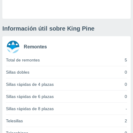
 botón
.
nto,
Información útil sobre King Pine
cios
kies,
Remontes
ores únicos
as similares
nar,
Total de remontes
5
rocesar
onales como
Sillas dobles
0
 este sitio
recciones IP
Sillas rápidas de 4 plazas
0
ficadores de
 posible
Sillas rápidas de 6 plazas
0
s
 traten tus
Sillas rápidas de 8 plazas
-
nales en
 interés
go a lo que
Telesillas
2
nerte. Para
retirar su