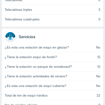
Telecabinas
0
ento u
Telecabinas triples
3
 de datos
er momento
Telecabinas cuádruples
0
ic en
o en
 Cookies
en
Servicios
eb.
¿Es esta una estación de esquí en glaciar?
No
y
socios
¿Tiene la estación esquí de fondo?
Sí
el
to de
¿Tiene la estación un parque de snowboard?
Sí
¿Tiene la estación actividades de verano?
No
la
 en un
 y/o acceder
¿Es esta una estación de esquí cubierta?
No
 de datos
ara
Total de km de esquí nórdico
22
 anuncios
ar perfiles