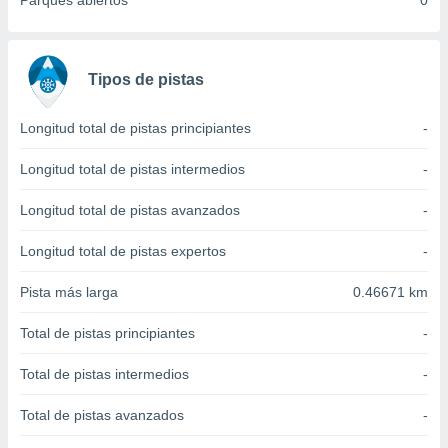
Parques abiertos
0
 seleccionar
o.
calización
precisa e
Tipos de pistas
ión mediante
, publicidad
Longitud total de pistas principiantes
-
dos,
Longitud total de pistas intermedios
-
 publicidad
,
Longitud total de pistas avanzados
-
ón de
 desarrollo
Longitud total de pistas expertos
-
s.
Pista más larga
0.46671 km
tros 1199
ios
Total de pistas principiantes
-
Total de pistas intermedios
-
Total de pistas avanzados
-