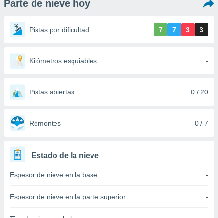
Parte de nieve hoy
ediante
ecnologías
nos permite
Pistas por dificultad
7
7
3
3
estra
ara seguir
e contenido
stándares
Kilómetros esquiables
-
ACEPTAR
sin coste.
Y
CONTINUAR
 botón
continuar",
Pistas abiertas
0 / 20
der a la
CONFIGURACIÓN
ndo la
 de todas
Remontes
0 / 7
, ya sean
de nuestros
 nos
Estado de la nieve
 y análisis
Espesor de nieve en la base
-
tamiento en
b, así como
un perfil
Espesor de nieve en la parte superior
-
para
ublicidad y