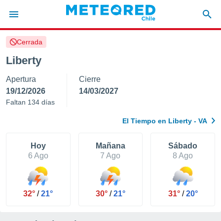
Cerrada
privacidad
Liberty
o de
eteored.cl)
Apertura
Cierre
borado por
es para
19/12/2026
14/03/2027
ue la
Faltan 134 días
 que se
e calidad.
El Tiempo en Liberty - VA
eder a este
ediante las
opciones:
Hoy
Mañana
Sábado
6 Ago
7 Ago
8 Ago
ookies y
e forma
32°
/
21°
30°
/
21°
31°
/
20°
d digital
ada, basada
mación