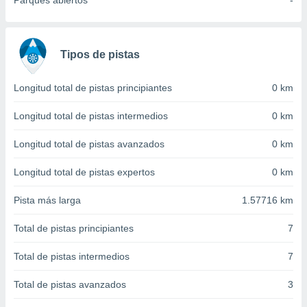
Parques abiertos
-
 seleccionar
o.
calización
precisa e
Tipos de pistas
ión mediante
, publicidad
Longitud total de pistas principiantes
0 km
dos,
Longitud total de pistas intermedios
0 km
 publicidad
,
Longitud total de pistas avanzados
0 km
ón de
 desarrollo
Longitud total de pistas expertos
0 km
s.
Pista más larga
1.57716 km
tros 1199
ios
Total de pistas principiantes
7
Total de pistas intermedios
7
Total de pistas avanzados
3