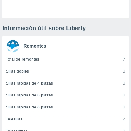
 botón
.
nto,
Información útil sobre Liberty
cios
kies,
Remontes
ores únicos
as similares
nar,
Total de remontes
7
rocesar
onales como
Sillas dobles
0
 este sitio
recciones IP
Sillas rápidas de 4 plazas
0
ficadores de
 posible
Sillas rápidas de 6 plazas
0
s
 traten tus
Sillas rápidas de 8 plazas
0
nales en
 interés
go a lo que
Telesillas
2
nerte. Para
retirar su