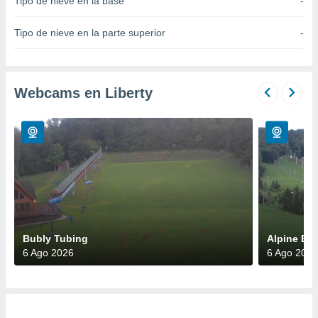
Tipo de nieve en la base
-
do en
 mismo.
Tipo de nieve en la parte superior
-
sultar más
 en nuestra
 Cookies
y
ualquier
Webcams en Liberty
ento
 botón
ación de
kies
 disponible
e nuestra
.
IVAMENTE,
Bubly Tubing
Alpine Ba
6 Ago 2026
6 Ago 2026
as
 a cookies
 no aceptar
ón de