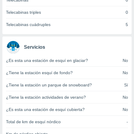
Telecabinas
0
ento u
Telecabinas triples
0
 de datos
er momento
Telecabinas cuádruples
5
ic en
o en
 Cookies
en
Servicios
eb.
¿Es esta una estación de esquí en glaciar?
No
y
socios
¿Tiene la estación esquí de fondo?
No
el
to de
¿Tiene la estación un parque de snowboard?
Sí
¿Tiene la estación actividades de verano?
No
la
 en un
 y/o acceder
¿Es esta una estación de esquí cubierta?
No
 de datos
ara
Total de km de esquí nórdico
-
 anuncios
ar perfiles