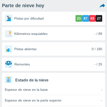
ediante
Parte de nieve hoy
ecnologías
nos permite
estra
Pistas por dificultad
23
87
43
27
ara seguir
e contenido
stándares
ACEPTAR
sin coste.
Kilómetros esquiables
- / 89
Y
CONTINUAR
 botón
continuar",
Pistas abiertas
0 / 180
der a la
CONFIGURACIÓN
ndo la
 de todas
, ya sean
Remontes
- / 25
de nuestros
 nos
Estado de la nieve
 y análisis
tamiento en
Espesor de nieve en la base
-
b, así como
un perfil
para
Espesor de nieve en la parte superior
-
ublicidad y