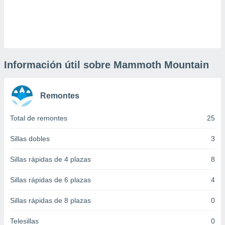
 botón
.
nto,
cios
Información útil sobre Mammoth Mountain
kies,
ores únicos
as similares
Remontes
nar,
rocesar
onales como
Total de remontes
25
 este sitio
recciones IP
Sillas dobles
3
ficadores de
 posible
Sillas rápidas de 4 plazas
8
s
 traten tus
Sillas rápidas de 6 plazas
4
nales en
 interés
Sillas rápidas de 8 plazas
0
go a lo que
nerte. Para
Telesillas
0
retirar su