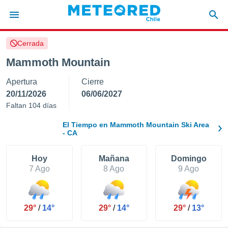
Cerrada
privacidad
Mammoth Mountain
o de
eteored.cl)
Apertura
Cierre
borado por
es para
20/11/2026
06/06/2027
ue la
Faltan 104 días
 que se
e calidad.
El Tiempo en Mammoth Mountain Ski Area
eder a este
- CA
ediante las
opciones:
Hoy
Mañana
Domingo
7 Ago
8 Ago
9 Ago
ookies y
e forma
d digital
29°
/
14°
29°
/
14°
29°
/
13°
ada, basada
mación