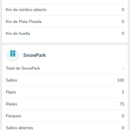
idad
a, utilizar
Km de nórdico abierto
0
a
 la
Km de Pista Pisada
0
da, crear un
Km de huella
0
personalizar
o, uso de
a la
e contenido
SnowPark
do, medir el
 de la
Total de SnowPark
-
medir el
 del
Saltos
100
 comprender
 través de
s o a través
Pipes
2
nación de
edentes de
Rieles
75
fuentes,
y mejora de
Parques
0
os, uso de
ados con el
Saltos abiertos
0