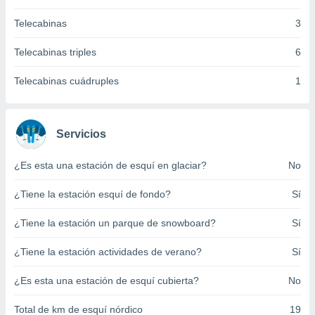
ento u
Telecabinas
3
 de datos
er momento
Telecabinas triples
6
ic en
o en
Telecabinas cuádruples
1
 Cookies
en
eb.
Servicios
y
socios
¿Es esta una estación de esquí en glaciar?
No
el
¿Tiene la estación esquí de fondo?
Sí
to de
¿Tiene la estación un parque de snowboard?
Sí
la
 en un
¿Tiene la estación actividades de verano?
Sí
 y/o acceder
 de datos
¿Es esta una estación de esquí cubierta?
No
ara
 anuncios
Total de km de esquí nórdico
19
ar perfiles