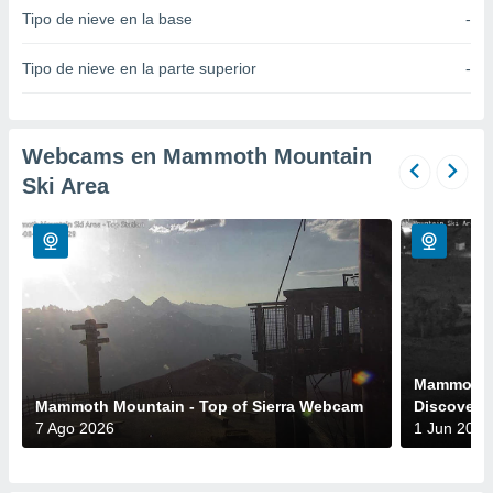
Tipo de nieve en la base
-
do en
 mismo.
Tipo de nieve en la parte superior
-
sultar más
 en nuestra
 Cookies
y
ualquier
Webcams en Mammoth Mountain
ento
Ski Area
 botón
ación de
kies
 disponible
e nuestra
.
IVAMENTE,
Mammoth 
Mammoth Mountain - Top of Sierra Webcam
Discover
as
 a cookies
7 Ago 2026
1 Jun 2026
 no aceptar
ón de