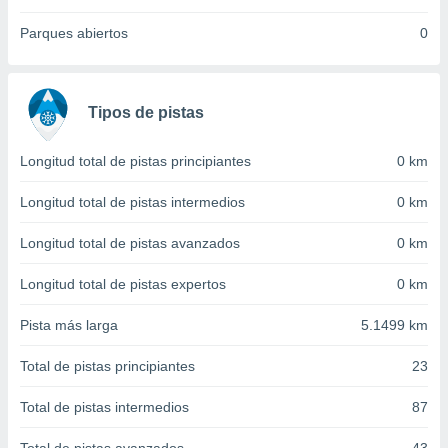
 seleccionar
o.
Parques abiertos
0
calización
precisa e
ión mediante
Tipos de pistas
, publicidad
Longitud total de pistas principiantes
0 km
dos,
 publicidad
Longitud total de pistas intermedios
0 km
,
ón de
 desarrollo
Longitud total de pistas avanzados
0 km
s.
Longitud total de pistas expertos
0 km
tros 1199
ios
Pista más larga
5.1499 km
Total de pistas principiantes
23
Total de pistas intermedios
87