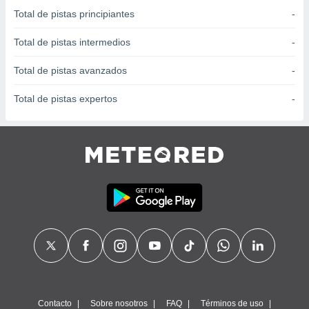
 seleccionar
Total de pistas principiantes
-
o.
calización
Total de pistas intermedios
-
precisa e
ión mediante
Total de pistas avanzados
-
, publicidad
Total de pistas expertos
-
dos,
 publicidad
,
ón de
 desarrollo
s.
tros 1199
ios
Contacto
Sobre nosotros
FAQ
Términos de uso