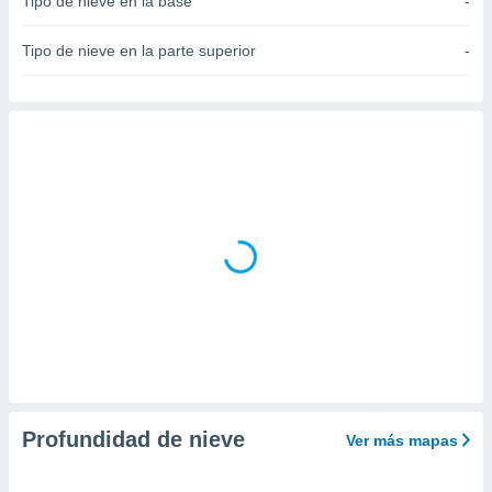
Tipo de nieve en la base
-
do en
 mismo.
Tipo de nieve en la parte superior
-
sultar más
 en nuestra
 Cookies
y
ualquier
ento
 botón
ación de
kies
 disponible
e nuestra
.
IVAMENTE,
as
 a cookies
Profundidad de nieve
Ver más mapas
 no aceptar
ón de