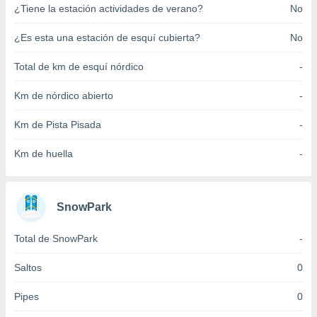
¿Tiene la estación actividades de verano?
No
ento u
 de datos
¿Es esta una estación de esquí cubierta?
No
er momento
ic en
Total de km de esquí nórdico
-
o en
Km de nórdico abierto
-
 Cookies
en
eb.
Km de Pista Pisada
-
y
Km de huella
-
socios
el
to de
SnowPark
la
Total de SnowPark
-
 en un
 y/o acceder
Saltos
0
 de datos
ara
Pipes
0
 anuncios
ar perfiles