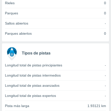
Rieles
0
idad
a, utilizar
a
Parques
0
 la
Saltos abiertos
-
da, crear un
personalizar
Parques abiertos
0
o, uso de
a la
e contenido
do, medir el
Tipos de pistas
 de la
medir el
 del
Longitud total de pistas principiantes
-
 comprender
 través de
Longitud total de pistas intermedios
-
s o a través
nación de
Longitud total de pistas avanzados
-
edentes de
fuentes,
Longitud total de pistas expertos
-
y mejora de
os, uso de
Pista más larga
1.93121 km
ados con el