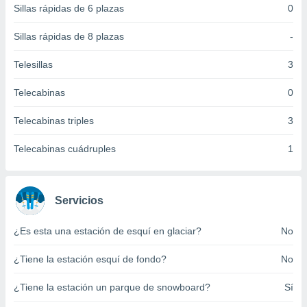
Sillas rápidas de 6 plazas
0
 botón
.
Sillas rápidas de 8 plazas
-
nto,
Telesillas
3
cios
Telecabinas
0
kies,
ores únicos
Telecabinas triples
3
as similares
nar,
rocesar
Telecabinas cuádruples
1
onales como
 este sitio
recciones IP
ficadores de
Servicios
 posible
s
¿Es esta una estación de esquí en glaciar?
No
 traten tus
nales en
¿Tiene la estación esquí de fondo?
No
 interés
go a lo que
¿Tiene la estación un parque de snowboard?
Sí
nerte. Para
retirar su