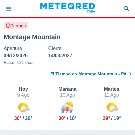
Cerrada
privacidad
Montage Mountain
o de
eteored.cl)
Apertura
Cierre
borado por
es para
09/12/2026
14/03/2027
ue la
Faltan 121 días
 que se
e calidad.
El Tiempo en Montage Mountain - PA
eder a este
ediante las
opciones:
Hoy
Mañana
Martes
9 Ago
10 Ago
11 Ago
ookies y
e forma
30°
/
20°
30°
/
18°
29°
/
19°
d digital
ada, basada
mación