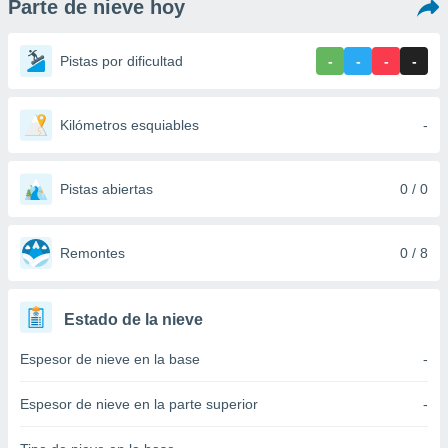
Parte de nieve hoy
ediante
ecnologías
nos permite
Pistas por dificultad
-
-
-
-
estra
ara seguir
e contenido
stándares
Kilómetros esquiables
-
ACEPTAR
sin coste.
Y
CONTINUAR
 botón
continuar",
Pistas abiertas
0 / 0
der a la
CONFIGURACIÓN
ndo la
 de todas
Remontes
0 / 8
, ya sean
de nuestros
 nos
Estado de la nieve
 y análisis
Espesor de nieve en la base
-
tamiento en
b, así como
un perfil
Espesor de nieve en la parte superior
-
para
ublicidad y