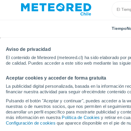
Tiempo
No
Aviso de privacidad
El contenido de Meteored (meteored.cl) ha sido elaborado por pr
de calidad. Puedes acceder a este sitio web mediante las sigui
Aceptar cookies y acceder de forma gratuita
Inicio
Estados Unidos
Missouri
Mt. Bachelor
La publicidad digital personalizada, basada en la información r
financiar nuestra actividad para seguir ofreciéndote contenido c
Cerrada
Pulsando el botón "Aceptar y continuar", puedes acceder a la w
nuestras o de nuestros socios, que nos permiten el seguimiento
Mt. Bachelor
desarrollar un perfil específico para mostrarte publicidad y co
más información en nuestra
Política de Cookies
y retirar en cu
Configuración de cookies
que aparece disponible en el pie de n
Apertura
Cierre