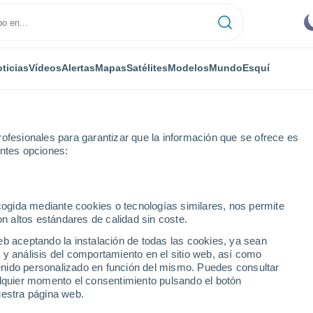
ticias
Vídeos
Alertas
Mapas
Satélites
Modelos
Mundo
Esquí
ofesionales para garantizar que la información que se ofrece es
entes opciones:
Esquí
ecogida mediante cookies o tecnologías similares, nos permite
on altos estándares de calidad sin coste.
El Tiempo en Mt. Bachelor - MO
eb aceptando la instalación de todas las cookies, ya sean
 y análisis del comportamiento en el sitio web, así como
ntenido personalizado en función del mismo. Puedes consultar
Hoy
Mañana
Martes
alquier momento el consentimiento pulsando el botón
9 Ago
10 Ago
11 Ago
uestra página web.