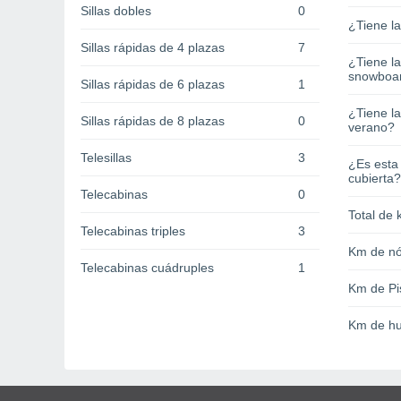
Sillas dobles
0
¿Tiene l
Sillas rápidas de 4 plazas
7
¿Tiene l
snowboa
Sillas rápidas de 6 plazas
1
¿Tiene la
Sillas rápidas de 8 plazas
0
verano?
Telesillas
3
¿Es esta
cubierta?
Telecabinas
0
Total de 
Telecabinas triples
3
Km de nó
Telecabinas cuádruples
1
Km de Pi
Km de hu