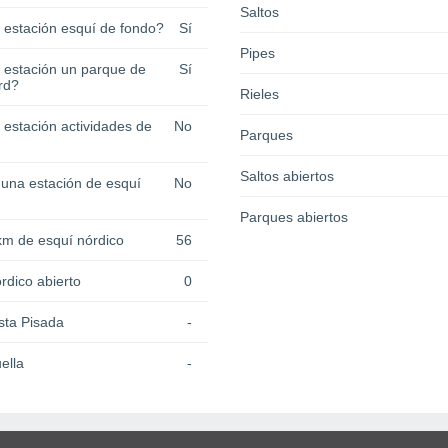
Saltos
a estación esquí de fondo?
Sí
Pipes
a estación un parque de
Sí
rd?
Rieles
 estación actividades de
No
Parques
Saltos abiertos
 una estación de esquí
No
Parques abiertos
km de esquí nórdico
56
rdico abierto
0
sta Pisada
-
ella
-