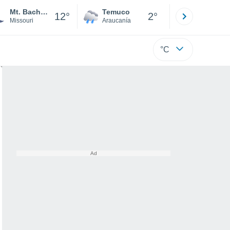
Mt. Bachelor
Temuco
Osorno
12°
2°
Missouri
Araucanía
Los Lagos
°C