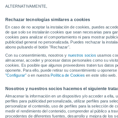
21/12/2026
12/04/2027
ALTERNATIVAMENTE,
Faltan 133 días
Rechazar tecnologías similares a cookies
En caso de no aceptar la instalación de cookies, puedes accede
Parte de nieve hoy
de que solo se instalarán cookies que sean necesarias para garan
cookies para analizar el comportamiento ni para mostrar publici
publicidad general no personalizada. Puedes rechazar la instala
Pistas por dificultad
19
67
27
6
abono pulsando el botón "Rechazar".
Con su consentimiento, nosotros y
nuestros socios
usamos cooki
almacenar, acceder y procesar datos personales como su visita e
Kilómetros esquiables
- / 98
cookies. Es posible que algunos proveedores traten tus datos pe
oponerte. Para ello, puede retirar su consentimiento u oponerse
"Configurar"
o en nuestra
Política de Cookies
en este sitio web.
Pistas abiertas
0 / 119
Nosotros y nuestros socios hacemos el siguiente trata
Remontes
0 / 15
Almacenar la información en un dispositivo y/o acceder a ella, 
perfiles para publicidad personalizada, utilizar perfiles para sele
personalizar el contenido, uso de perfiles para la selección de c
medir el rendimiento del contenido, comprender al público a tra
procedentes de diferentes fuentes, desarrollo y mejora de los se