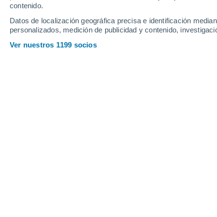
Webcams en Mt. Bachelor
contenido.
Datos de localización geográfica precisa e identificación mediant
personalizados, medición de publicidad y contenido, investigació
Ver nuestros 1199 socios
West Village Snow Stake
9 Ago 2026
Profundidad de nieve