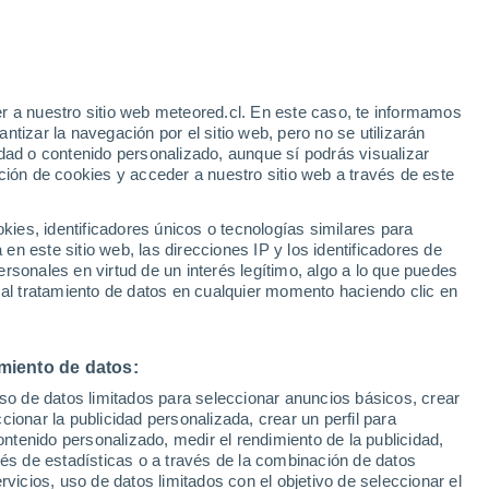
26°
/
10°
25°
/
9°
26°
/
10°
r a nuestro sitio web meteored.cl. En este caso, te informamos
tizar la navegación por el sitio web, pero no se utilizarán
dad o contenido personalizado, aunque sí podrás visualizar
ción de cookies y acceder a nuestro sitio web a través de este
Estado de la nieve
es, identificadores únicos o tecnologías similares para
Espesor de nieve en la base
-
n este sitio web, las direcciones IP y los identificadores de
rsonales en virtud de un interés legítimo, algo a lo que puedes
Espesor de nieve en la parte superior
-
 al tratamiento de datos en cualquier momento haciendo clic en
Tipo de nieve en la base
-
miento de datos:
Tipo de nieve en la parte superior
-
uso de datos limitados para seleccionar anuncios básicos, crear
ccionar la publicidad personalizada, crear un perfil para
ontenido personalizado, medir el rendimiento de la publicidad,
vés de estadísticas o a través de la combinación de datos
rvicios, uso de datos limitados con el objetivo de seleccionar el