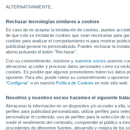
12/12/2026
21/03/2027
ALTERNATIVAMENTE,
Faltan 127 días
Rechazar tecnologías similares a cookies
En caso de no aceptar la instalación de cookies, puedes accede
Parte de nieve hoy
de que solo se instalarán cookies que sean necesarias para garan
cookies para analizar el comportamiento ni para mostrar publici
publicidad general no personalizada. Puedes rechazar la instala
Pistas por dificultad
10
6
4
2
abono pulsando el botón "Rechazar".
Con su consentimiento, nosotros y
nuestros socios
usamos cooki
almacenar, acceder y procesar datos personales como su visita e
Kilómetros esquiables
-
cookies. Es posible que algunos proveedores traten tus datos pe
oponerte. Para ello, puede retirar su consentimiento u oponerse
"Configurar"
o en nuestra
Política de Cookies
en este sitio web.
Pistas abiertas
0 / 22
Nosotros y nuestros socios hacemos el siguiente trata
Remontes
0 / 4
Almacenar la información en un dispositivo y/o acceder a ella, 
perfiles para publicidad personalizada, utilizar perfiles para sele
personalizar el contenido, uso de perfiles para la selección de c
medir el rendimiento del contenido, comprender al público a tra
procedentes de diferentes fuentes, desarrollo y mejora de los se