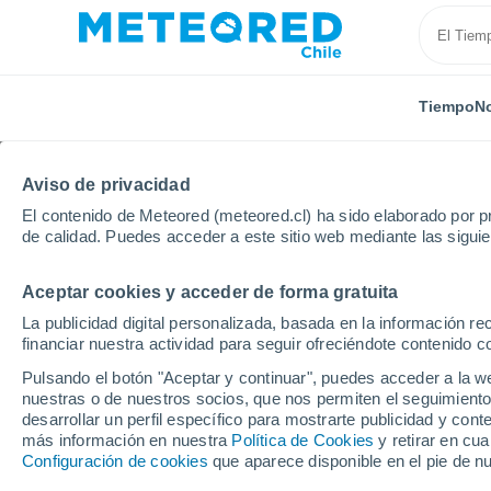
Tiempo
No
Aviso de privacidad
El contenido de Meteored (meteored.cl) ha sido elaborado por pr
de calidad. Puedes acceder a este sitio web mediante las sigui
Aceptar cookies y acceder de forma gratuita
Inicio
Estados Unidos
Estado de Georgia
Oak M
La publicidad digital personalizada, basada en la información r
financiar nuestra actividad para seguir ofreciéndote contenido c
Cerrada
Pulsando el botón "Aceptar y continuar", puedes acceder a la w
nuestras o de nuestros socios, que nos permiten el seguimiento
Oak Mountain
desarrollar un perfil específico para mostrarte publicidad y co
más información en nuestra
Política de Cookies
y retirar en cu
Configuración de cookies
que aparece disponible en el pie de n
Apertura
Cierre