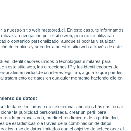
26°
/
13°
26°
/
17°
28°
/
18°
r a nuestro sitio web meteored.cl. En este caso, te informamos
tizar la navegación por el sitio web, pero no se utilizarán
dad o contenido personalizado, aunque sí podrás visualizar
ción de cookies y acceder a nuestro sitio web a través de este
Estado de la nieve
es, identificadores únicos o tecnologías similares para
Espesor de nieve en la base
-
n este sitio web, las direcciones IP y los identificadores de
rsonales en virtud de un interés legítimo, algo a lo que puedes
Espesor de nieve en la parte superior
-
 al tratamiento de datos en cualquier momento haciendo clic en
Tipo de nieve en la base
-
miento de datos:
Tipo de nieve en la parte superior
-
uso de datos limitados para seleccionar anuncios básicos, crear
ccionar la publicidad personalizada, crear un perfil para
ontenido personalizado, medir el rendimiento de la publicidad,
vés de estadísticas o a través de la combinación de datos
rvicios, uso de datos limitados con el objetivo de seleccionar el