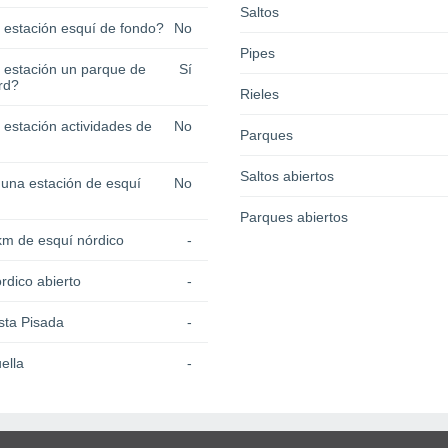
Saltos
a estación esquí de fondo?
No
Pipes
a estación un parque de
Sí
rd?
Rieles
 estación actividades de
No
Parques
Saltos abiertos
 una estación de esquí
No
Parques abiertos
km de esquí nórdico
-
rdico abierto
-
sta Pisada
-
ella
-