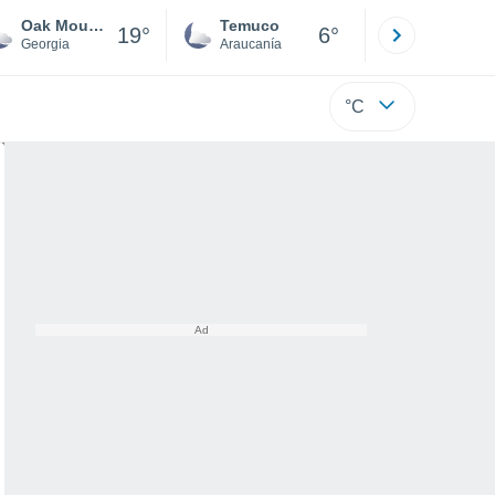
Oak Mountain
Temuco
Osorno
19°
6°
Georgia
Araucanía
Los Lagos
°C