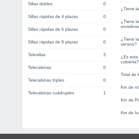
Sillas dobles
0
¿Tiene l
Sillas rápidas de 4 plazas
0
¿Tiene l
snowboa
Sillas rápidas de 6 plazas
0
¿Tiene la
Sillas rápidas de 8 plazas
0
verano?
Telesillas
3
¿Es esta
cubierta?
Telecabinas
0
Total de 
Telecabinas triples
0
Km de nó
Telecabinas cuádruples
1
Km de Pi
Km de hu