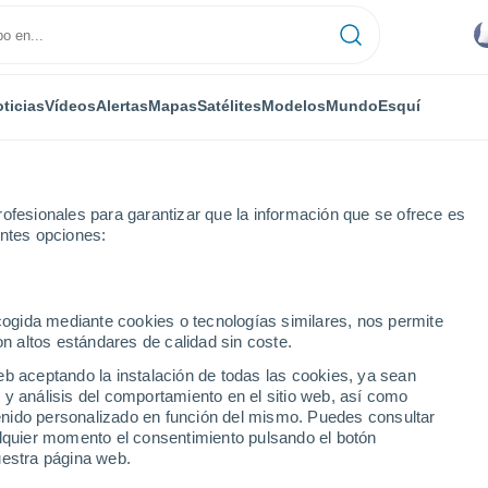
ticias
Vídeos
Alertas
Mapas
Satélites
Modelos
Mundo
Esquí
ofesionales para garantizar que la información que se ofrece es
entes opciones:
ountain
Esquí
ecogida mediante cookies o tecnologías similares, nos permite
on altos estándares de calidad sin coste.
El Tiempo en Oak Mountain - GA
eb aceptando la instalación de todas las cookies, ya sean
 y análisis del comportamiento en el sitio web, así como
ntenido personalizado en función del mismo. Puedes consultar
Hoy
Mañana
Viernes
alquier momento el consentimiento pulsando el botón
5 Ago
6 Ago
7 Ago
uestra página web.