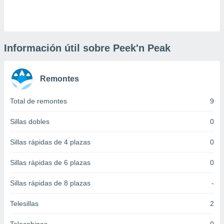
 botón
.
nto,
Información útil sobre Peek'n Peak
cios
kies,
Remontes
ores únicos
as similares
nar,
Total de remontes
9
rocesar
onales como
Sillas dobles
0
 este sitio
recciones IP
Sillas rápidas de 4 plazas
0
ficadores de
 posible
Sillas rápidas de 6 plazas
0
s
 traten tus
Sillas rápidas de 8 plazas
-
nales en
 interés
go a lo que
Telesillas
2
nerte. Para
retirar su