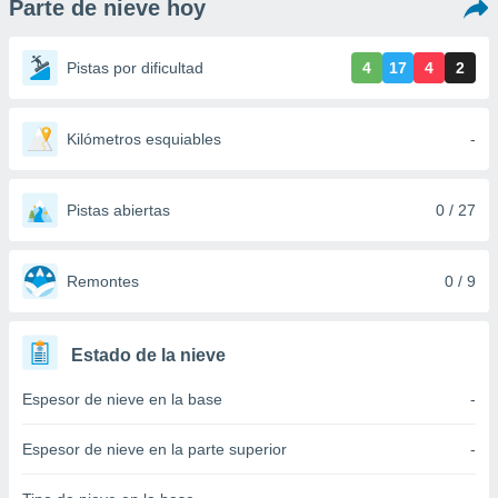
Parte de nieve hoy
ediante
ecnologías
nos permite
Pistas por dificultad
4
17
4
2
estra
ara seguir
e contenido
stándares
Kilómetros esquiables
-
ACEPTAR
sin coste.
Y
CONTINUAR
 botón
continuar",
Pistas abiertas
0 / 27
der a la
CONFIGURACIÓN
ndo la
 de todas
Remontes
0 / 9
, ya sean
de nuestros
 nos
Estado de la nieve
 y análisis
Espesor de nieve en la base
-
tamiento en
b, así como
un perfil
Espesor de nieve en la parte superior
-
para
ublicidad y