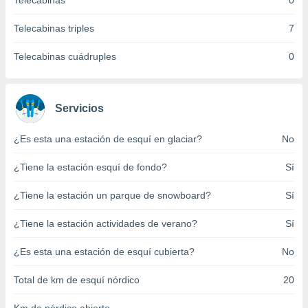
Telecabinas
0
ento u
Telecabinas triples
7
 de datos
er momento
Telecabinas cuádruples
0
ic en
o en
 Cookies
en
Servicios
eb.
¿Es esta una estación de esquí en glaciar?
No
y
socios
¿Tiene la estación esquí de fondo?
Sí
el
to de
¿Tiene la estación un parque de snowboard?
Sí
¿Tiene la estación actividades de verano?
Sí
la
 en un
 y/o acceder
¿Es esta una estación de esquí cubierta?
No
 de datos
ara
Total de km de esquí nórdico
20
 anuncios
ar perfiles