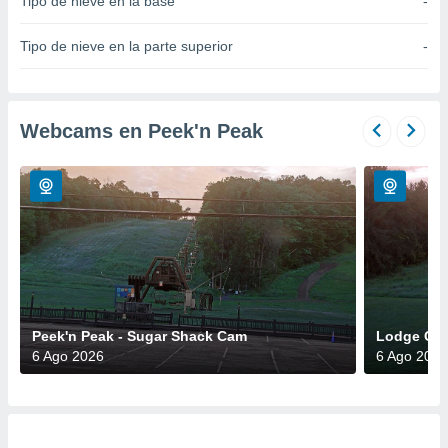
Tipo de nieve en la base
-
do en
 mismo.
Tipo de nieve en la parte superior
-
sultar más
 en nuestra
 Cookies
y
ualquier
Webcams en Peek'n Peak
ento
 botón
ación de
kies
 disponible
e nuestra
.
IVAMENTE,
Peek'n Peak - Sugar Shack Cam
Lodge Ca
6 Ago 2026
6 Ago 2026
as
 a cookies
 no aceptar
ón de