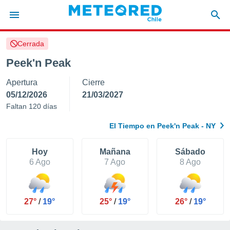
Cerrada
privacidad
Peek'n Peak
o de
eteored.cl)
Apertura
Cierre
borado por
es para
05/12/2026
21/03/2027
ue la
Faltan 120 días
 que se
e calidad.
El Tiempo en Peek'n Peak - NY
eder a este
ediante las
opciones:
Hoy
Mañana
Sábado
6 Ago
7 Ago
8 Ago
ookies y
e forma
27°
/
19°
25°
/
19°
26°
/
19°
d digital
ada, basada
mación