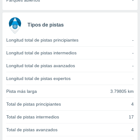
Parques abiertos
-
 seleccionar
o.
calización
precisa e
Tipos de pistas
ión mediante
, publicidad
Longitud total de pistas principiantes
-
dos,
Longitud total de pistas intermedios
-
 publicidad
,
Longitud total de pistas avanzados
-
ón de
 desarrollo
Longitud total de pistas expertos
-
s.
Pista más larga
3.79805 km
tros 1199
ios
Total de pistas principiantes
4
Total de pistas intermedios
17
Total de pistas avanzados
4