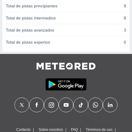
 seleccionar
Total de pistas principiantes
9
o.
calización
Total de pistas intermedios
8
precisa e
ión mediante
Total de pistas avanzados
3
, publicidad
Total de pistas expertos
0
dos,
 publicidad
,
ón de
 desarrollo
s.
tros 1199
ios
Contacto
Sobre nosotros
FAQ
Términos de uso