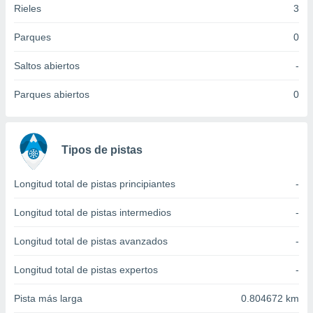
Rieles
3
idad
a, utilizar
a
Parques
0
 la
Saltos abiertos
-
da, crear un
personalizar
Parques abiertos
0
o, uso de
a la
e contenido
do, medir el
Tipos de pistas
 de la
medir el
 del
Longitud total de pistas principiantes
-
 comprender
 través de
Longitud total de pistas intermedios
-
s o a través
nación de
Longitud total de pistas avanzados
-
edentes de
fuentes,
Longitud total de pistas expertos
-
y mejora de
os, uso de
Pista más larga
0.804672 km
ados con el