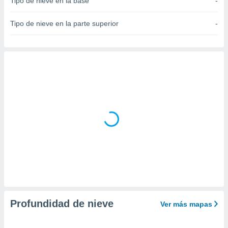
Tipo de nieve en la base
-
do en
 mismo.
Tipo de nieve en la parte superior
-
sultar más
 en nuestra
 Cookies
y
ualquier
ento
 botón
ación de
kies
 disponible
e nuestra
.
IVAMENTE,
as
 a cookies
Profundidad de nieve
Ver más mapas
 no aceptar
ón de