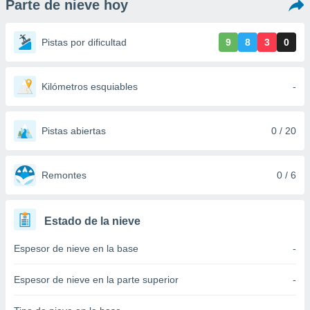
Parte de nieve hoy
ediante
ecnologías
nos permite
Pistas por dificultad
9
8
3
0
estra
ara seguir
e contenido
stándares
Kilómetros esquiables
-
ACEPTAR
sin coste.
Y
CONTINUAR
 botón
continuar",
Pistas abiertas
0 / 20
der a la
CONFIGURACIÓN
ndo la
 de todas
Remontes
0 / 6
, ya sean
de nuestros
 nos
Estado de la nieve
 y análisis
Espesor de nieve en la base
-
tamiento en
b, así como
un perfil
Espesor de nieve en la parte superior
-
para
ublicidad y