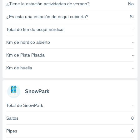
¿Tiene la estación actividades de verano?
No
ento u
 de datos
¿Es esta una estación de esquí cubierta?
Sí
er momento
ic en
Total de km de esquí nórdico
-
o en
Km de nórdico abierto
-
 Cookies
en
eb.
Km de Pista Pisada
-
y
Km de huella
-
socios
el
to de
SnowPark
la
Total de SnowPark
-
 en un
 y/o acceder
Saltos
0
 de datos
ara
Pipes
0
 anuncios
ar perfiles