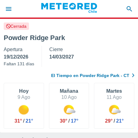
Cerrada
privacidad
Powder Ridge Park
o de
eteored.cl)
Apertura
Cierre
borado por
es para
19/12/2026
14/03/2027
ue la
Faltan 131 días
 que se
e calidad.
El Tiempo en Powder Ridge Park - CT
eder a este
ediante las
opciones:
Hoy
Mañana
Martes
9 Ago
10 Ago
11 Ago
ookies y
e forma
31°
/
21°
30°
/
17°
29°
/
21°
d digital
ada, basada
mación