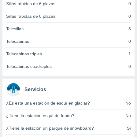
Sillas rápidas de 6 plazas
0
 botón
.
Sillas rápidas de 8 plazas
0
nto,
Telesillas
3
cios
Telecabinas
0
kies,
ores únicos
Telecabinas triples
1
as similares
nar,
rocesar
Telecabinas cuádruples
0
onales como
 este sitio
recciones IP
ficadores de
Servicios
 posible
s
¿Es esta una estación de esquí en glaciar?
No
 traten tus
nales en
¿Tiene la estación esquí de fondo?
No
 interés
go a lo que
¿Tiene la estación un parque de snowboard?
Sí
nerte. Para
retirar su