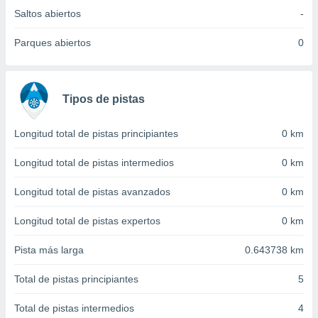
 seleccionar
Saltos abiertos
-
o.
calización
Parques abiertos
0
precisa e
ión mediante
, publicidad
Tipos de pistas
dos,
 publicidad
Longitud total de pistas principiantes
0 km
,
ón de
Longitud total de pistas intermedios
0 km
 desarrollo
s.
Longitud total de pistas avanzados
0 km
tros 1199
Longitud total de pistas expertos
0 km
ios
Pista más larga
0.643738 km
Total de pistas principiantes
5
Total de pistas intermedios
4