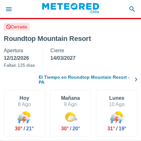
Cerrada
privacidad
Roundtop Mountain Resort
o de
eteored.cl)
Apertura
Cierre
borado por
es para
12/12/2026
14/03/2027
ue la
Faltan 125 días
 que se
e calidad.
El Tiempo en Roundtop Mountain Resort -
eder a este
PA
ediante las
opciones:
Hoy
Mañana
Lunes
8 Ago
9 Ago
10 Ago
ookies y
e forma
d digital
30°
/
21°
30°
/
20°
31°
/
19°
ada, basada
mación