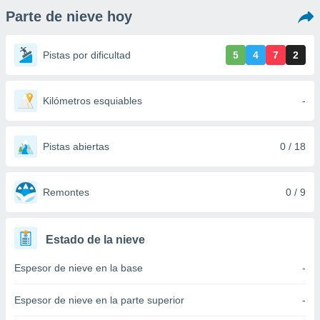
ediante
Parte de nieve hoy
ecnologías
nos permite
estra
Pistas por dificultad
5
4
7
2
ara seguir
e contenido
stándares
ACEPTAR
sin coste.
Kilómetros esquiables
-
Y
CONTINUAR
 botón
continuar",
Pistas abiertas
0 / 18
der a la
CONFIGURACIÓN
ndo la
 de todas
, ya sean
Remontes
0 / 9
de nuestros
 nos
Estado de la nieve
 y análisis
tamiento en
Espesor de nieve en la base
-
b, así como
un perfil
para
Espesor de nieve en la parte superior
-
ublicidad y