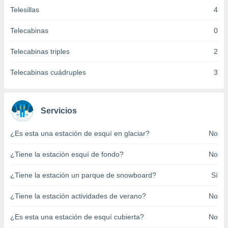
ento u
Telesillas
4
 de datos
Telecabinas
0
er momento
ic en
Telecabinas triples
2
o en
Telecabinas cuádruples
3
 Cookies
en
eb.
y
Servicios
socios
el
¿Es esta una estación de esquí en glaciar?
No
to de
¿Tiene la estación esquí de fondo?
No
la
¿Tiene la estación un parque de snowboard?
Sí
 en un
 y/o acceder
 de datos
¿Tiene la estación actividades de verano?
No
ara
 anuncios
¿Es esta una estación de esquí cubierta?
No
ar perfiles