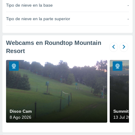
Tipo de nieve en la base
-
do en
 mismo.
Tipo de nieve en la parte superior
-
sultar más
 en nuestra
 Cookies
y
ualquier
Webcams en Roundtop Mountain
ento
Resort
 botón
ación de
kies
 disponible
e nuestra
.
IVAMENTE,
Disco Cam
Summit
as
 a cookies
8 Ago 2026
13 Jul 202
 no aceptar
ón de