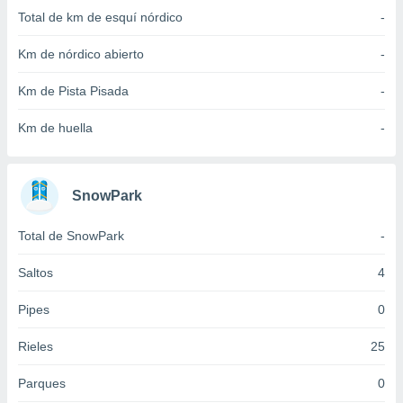
idad
Total de km de esquí nórdico
-
a, utilizar
a
Km de nórdico abierto
-
 la
Km de Pista Pisada
-
da, crear un
personalizar
Km de huella
-
o, uso de
a la
e contenido
do, medir el
SnowPark
 de la
medir el
 del
Total de SnowPark
-
 comprender
 través de
Saltos
4
s o a través
nación de
Pipes
0
edentes de
fuentes,
Rieles
25
y mejora de
os, uso de
Parques
0
ados con el