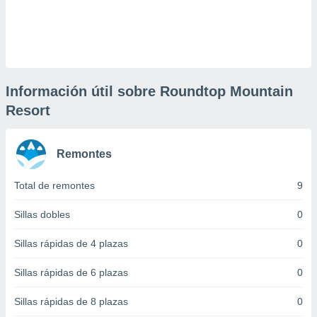
 botón
.
nto,
cios
Información útil sobre Roundtop Mountain
kies,
Resort
ores únicos
as similares
nar,
rocesar
Remontes
onales como
 este sitio
Total de remontes
9
recciones IP
ficadores de
Sillas dobles
0
 posible
s
Sillas rápidas de 4 plazas
0
 traten tus
nales en
Sillas rápidas de 6 plazas
0
 interés
go a lo que
nerte. Para
Sillas rápidas de 8 plazas
0
retirar su