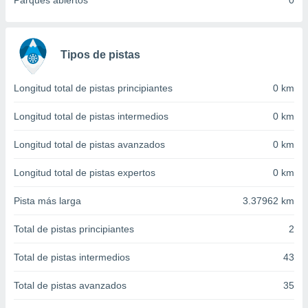
Parques abiertos
0
 seleccionar
o.
calización
precisa e
Tipos de pistas
ión mediante
, publicidad
Longitud total de pistas principiantes
0 km
dos,
Longitud total de pistas intermedios
0 km
 publicidad
,
Longitud total de pistas avanzados
0 km
ón de
 desarrollo
Longitud total de pistas expertos
0 km
s.
Pista más larga
3.37962 km
tros 1199
ios
Total de pistas principiantes
2
Total de pistas intermedios
43
Total de pistas avanzados
35