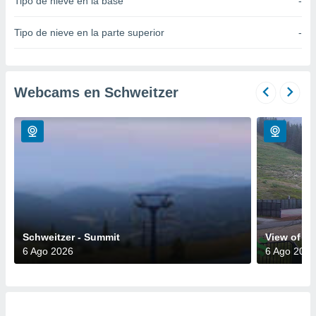
Tipo de nieve en la base
-
do en
 mismo.
Tipo de nieve en la parte superior
-
sultar más
 en nuestra
 Cookies
y
ualquier
Webcams en Schweitzer
ento
 botón
ación de
kies
 disponible
e nuestra
.
IVAMENTE,
Schweitzer - Summit
View of t
6 Ago 2026
6 Ago 2026
as
 a cookies
 no aceptar
ón de