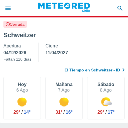
Cerrada
privacidad
Schweitzer
o de
eteored.cl)
Apertura
Cierre
borado por
es para
04/12/2026
11/04/2027
ue la
Faltan 118 días
 que se
e calidad.
El Tiempo en Schweitzer - ID
eder a este
ediante las
opciones:
Hoy
Mañana
Sábado
6 Ago
7 Ago
8 Ago
ookies y
e forma
29°
/
14°
31°
/
16°
29°
/
17°
d digital
ada, basada
mación