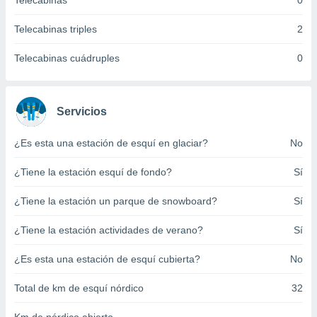
Telecabinas
0
ento u
Telecabinas triples
2
 de datos
er momento
Telecabinas cuádruples
0
ic en
o en
 Cookies
en
Servicios
eb.
¿Es esta una estación de esquí en glaciar?
No
y
socios
¿Tiene la estación esquí de fondo?
Sí
el
to de
¿Tiene la estación un parque de snowboard?
Sí
¿Tiene la estación actividades de verano?
Sí
la
 en un
 y/o acceder
¿Es esta una estación de esquí cubierta?
No
 de datos
ara
Total de km de esquí nórdico
32
 anuncios
ar perfiles