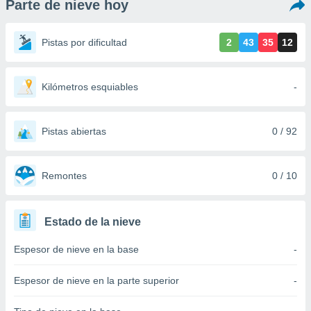
Parte de nieve hoy
ediante
ecnologías
nos permite
Pistas por dificultad
2
43
35
12
estra
ara seguir
e contenido
stándares
Kilómetros esquiables
-
ACEPTAR
sin coste.
Y
CONTINUAR
 botón
continuar",
Pistas abiertas
0 / 92
der a la
CONFIGURACIÓN
ndo la
 de todas
Remontes
0 / 10
, ya sean
de nuestros
 nos
Estado de la nieve
 y análisis
Espesor de nieve en la base
-
tamiento en
b, así como
un perfil
Espesor de nieve en la parte superior
-
para
ublicidad y