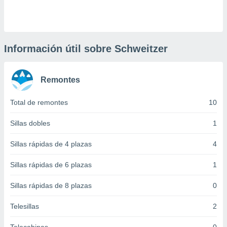
 botón
.
nto,
Información útil sobre Schweitzer
cios
kies,
Remontes
ores únicos
as similares
nar,
Total de remontes
10
rocesar
onales como
Sillas dobles
1
 este sitio
recciones IP
Sillas rápidas de 4 plazas
4
ficadores de
 posible
Sillas rápidas de 6 plazas
1
s
 traten tus
Sillas rápidas de 8 plazas
0
nales en
 interés
go a lo que
Telesillas
2
nerte. Para
retirar su