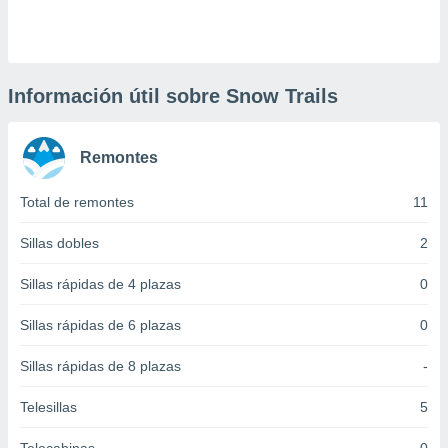
 botón
.
nto,
Información útil sobre Snow Trails
cios
kies,
Remontes
ores únicos
as similares
nar,
Total de remontes
11
rocesar
onales como
Sillas dobles
2
 este sitio
recciones IP
Sillas rápidas de 4 plazas
0
ficadores de
 posible
Sillas rápidas de 6 plazas
0
s
 traten tus
Sillas rápidas de 8 plazas
-
nales en
 interés
go a lo que
Telesillas
5
nerte. Para
retirar su