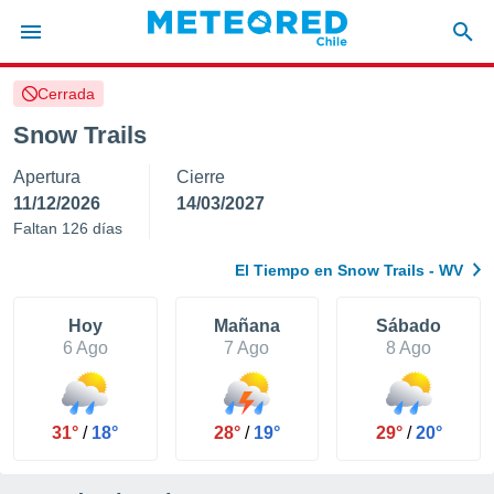
Cerrada
privacidad
Snow Trails
o de
eteored.cl)
Apertura
Cierre
borado por
es para
11/12/2026
14/03/2027
ue la
Faltan 126 días
 que se
e calidad.
El Tiempo en Snow Trails - WV
eder a este
ediante las
opciones:
Hoy
Mañana
Sábado
6 Ago
7 Ago
8 Ago
ookies y
e forma
31°
/
18°
28°
/
19°
29°
/
20°
d digital
ada, basada
mación