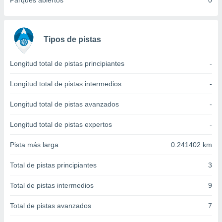
Parques abiertos
0
 seleccionar
o.
calización
precisa e
Tipos de pistas
ión mediante
, publicidad
Longitud total de pistas principiantes
-
dos,
Longitud total de pistas intermedios
-
 publicidad
,
Longitud total de pistas avanzados
-
ón de
 desarrollo
Longitud total de pistas expertos
-
s.
Pista más larga
0.241402 km
tros 1199
ios
Total de pistas principiantes
3
Total de pistas intermedios
9
Total de pistas avanzados
7