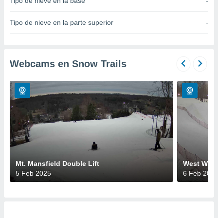
Tipo de nieve en la base
-
do en
 mismo.
Tipo de nieve en la parte superior
-
sultar más
 en nuestra
 Cookies
y
ualquier
Webcams en Snow Trails
ento
 botón
ación de
kies
 disponible
e nuestra
.
IVAMENTE,
Mt. Mansfield Double Lift
West Woo
5 Feb 2025
6 Feb 202
as
 a cookies
 no aceptar
ón de