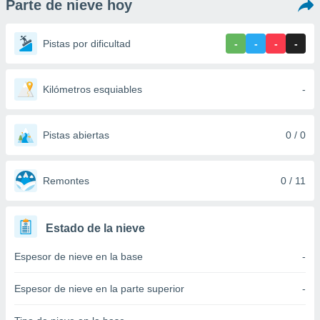
Parte de nieve hoy
ediante
ecnologías
nos permite
Pistas por dificultad
-
-
-
-
estra
ara seguir
e contenido
stándares
Kilómetros esquiables
-
ACEPTAR
sin coste.
Y
CONTINUAR
 botón
continuar",
Pistas abiertas
0 / 0
der a la
CONFIGURACIÓN
ndo la
 de todas
Remontes
0 / 11
, ya sean
de nuestros
 nos
Estado de la nieve
 y análisis
Espesor de nieve en la base
-
tamiento en
b, así como
un perfil
Espesor de nieve en la parte superior
-
para
ublicidad y