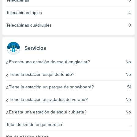
Telecabinas
0
ento u
Telecabinas triples
4
 de datos
er momento
Telecabinas cuádruples
0
ic en
o en
 Cookies
en
Servicios
eb.
¿Es esta una estación de esquí en glaciar?
No
y
socios
¿Tiene la estación esquí de fondo?
No
el
to de
¿Tiene la estación un parque de snowboard?
Sí
¿Tiene la estación actividades de verano?
No
la
 en un
 y/o acceder
¿Es esta una estación de esquí cubierta?
No
 de datos
ara
Total de km de esquí nórdico
-
 anuncios
ar perfiles