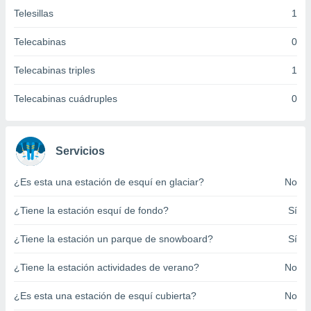
ento u
Telesillas
1
 de datos
Telecabinas
0
er momento
ic en
Telecabinas triples
1
o en
Telecabinas cuádruples
0
 Cookies
en
eb.
y
Servicios
socios
el
¿Es esta una estación de esquí en glaciar?
No
to de
¿Tiene la estación esquí de fondo?
Sí
la
¿Tiene la estación un parque de snowboard?
Sí
 en un
 y/o acceder
 de datos
¿Tiene la estación actividades de verano?
No
ara
 anuncios
¿Es esta una estación de esquí cubierta?
No
ar perfiles