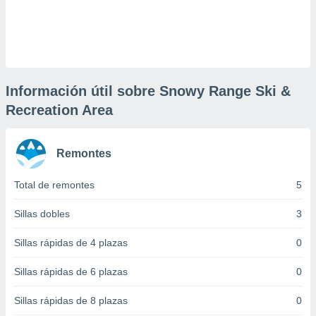
 botón
.
nto,
cios
Información útil sobre Snowy Range Ski &
kies,
Recreation Area
ores únicos
as similares
nar,
rocesar
Remontes
onales como
 este sitio
Total de remontes
5
recciones IP
ficadores de
Sillas dobles
3
 posible
s
Sillas rápidas de 4 plazas
0
 traten tus
nales en
Sillas rápidas de 6 plazas
0
 interés
go a lo que
nerte. Para
Sillas rápidas de 8 plazas
0
retirar su