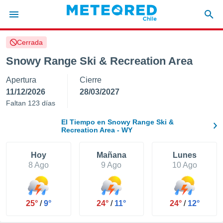
Cerrada
privacidad
Snowy Range Ski & Recreation Area
o de
eteored.cl)
Apertura
Cierre
borado por
es para
11/12/2026
28/03/2027
ue la
Faltan 123 días
 que se
e calidad.
El Tiempo en Snowy Range Ski &
eder a este
Recreation Area - WY
ediante las
opciones:
Hoy
Mañana
Lunes
8 Ago
9 Ago
10 Ago
ookies y
e forma
d digital
25°
/
9°
24°
/
11°
24°
/
12°
ada, basada
mación