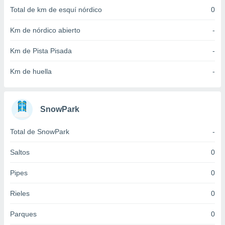
idad
Total de km de esquí nórdico
0
a, utilizar
a
Km de nórdico abierto
-
 la
Km de Pista Pisada
-
da, crear un
personalizar
Km de huella
-
o, uso de
a la
e contenido
do, medir el
SnowPark
 de la
medir el
 del
Total de SnowPark
-
 comprender
 través de
Saltos
0
s o a través
nación de
Pipes
0
edentes de
fuentes,
Rieles
0
y mejora de
os, uso de
Parques
0
ados con el