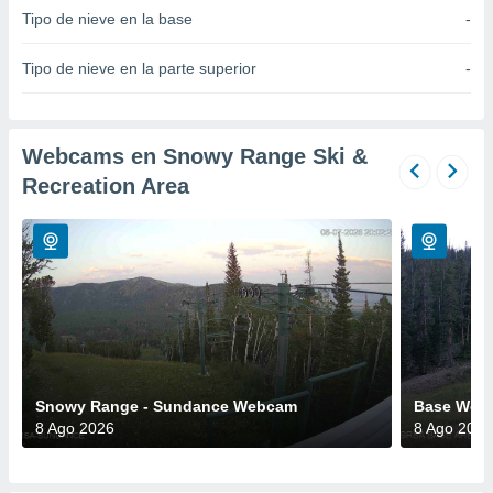
Tipo de nieve en la base
-
do en
 mismo.
Tipo de nieve en la parte superior
-
sultar más
 en nuestra
 Cookies
y
ualquier
Webcams en Snowy Range Ski &
ento
Recreation Area
 botón
ación de
kies
 disponible
e nuestra
.
IVAMENTE,
Snowy Range - Sundance Webcam
Base Web
as
 a cookies
8 Ago 2026
8 Ago 2026
 no aceptar
ón de