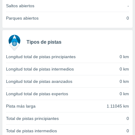
 seleccionar
Saltos abiertos
-
o.
calización
Parques abiertos
0
precisa e
ión mediante
, publicidad
Tipos de pistas
dos,
 publicidad
Longitud total de pistas principiantes
0 km
,
ón de
Longitud total de pistas intermedios
0 km
 desarrollo
s.
Longitud total de pistas avanzados
0 km
tros 1199
Longitud total de pistas expertos
0 km
ios
Pista más larga
1.11045 km
Total de pistas principiantes
0
Total de pistas intermedios
0