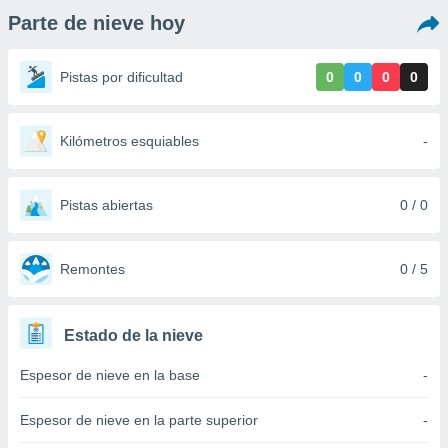
ediante
Parte de nieve hoy
ecnologías
nos permite
estra
Pistas por dificultad
0
0
0
0
ara seguir
e contenido
stándares
ACEPTAR
sin coste.
Kilómetros esquiables
-
Y
CONTINUAR
 botón
continuar",
Pistas abiertas
0 / 0
der a la
CONFIGURACIÓN
ndo la
 de todas
, ya sean
Remontes
0 / 5
de nuestros
 nos
Estado de la nieve
 y análisis
tamiento en
Espesor de nieve en la base
-
b, así como
un perfil
para
Espesor de nieve en la parte superior
-
ublicidad y