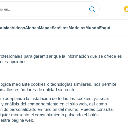
ticias
Vídeos
Alertas
Mapas
Satélites
Modelos
Mundo
Esquí
ofesionales para garantizar que la información que se ofrece es
entes opciones:
Spring Mount
Esquí
ecogida mediante cookies o tecnologías similares, nos permite
on altos estándares de calidad sin coste.
El Tiempo en Spring Mount - PA
eb aceptando la instalación de todas las cookies, ya sean
 y análisis del comportamiento en el sitio web, así como
rea
ntenido personalizado en función del mismo. Puedes consultar
Hoy
Mañana
Martes
alquier momento el consentimiento pulsando el botón
9 Ago
10 Ago
11 Ago
uestra página web.