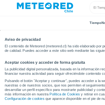
Tiempo
No
Aviso de privacidad
El contenido de Meteored (meteored.cl) ha sido elaborado por pr
de calidad. Puedes acceder a este sitio web mediante las sigui
Aceptar cookies y acceder de forma gratuita
Inicio
Estados Unidos
Estado de Pennsylvania
La publicidad digital personalizada, basada en la información r
financiar nuestra actividad para seguir ofreciéndote contenido c
Cerrada
Pulsando el botón "Aceptar y continuar", puedes acceder a la w
nuestras o de nuestros socios, que nos permiten el seguimiento
Spring Mountain Ski A
desarrollar un perfil específico para mostrarte publicidad y co
más información en nuestra
Política de Cookies
y retirar en cu
Configuración de cookies
que aparece disponible en el pie de n
Apertura
Cierre