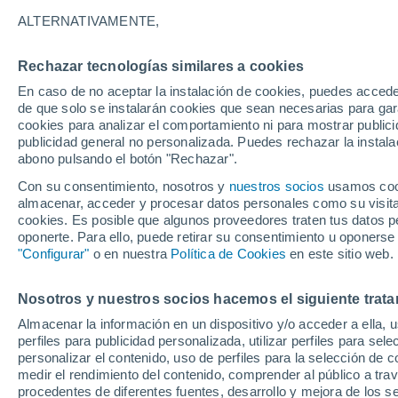
12/12/2026
14/03/2027
ALTERNATIVAMENTE,
Faltan 124 días
Rechazar tecnologías similares a cookies
En caso de no aceptar la instalación de cookies, puedes accede
Parte de nieve hoy
de que solo se instalarán cookies que sean necesarias para garan
cookies para analizar el comportamiento ni para mostrar publici
publicidad general no personalizada. Puedes rechazar la instala
Pistas por dificultad
0
0
0
0
abono pulsando el botón "Rechazar".
Con su consentimiento, nosotros y
nuestros socios
usamos cooki
almacenar, acceder y procesar datos personales como su visita e
Kilómetros esquiables
-
cookies. Es posible que algunos proveedores traten tus datos pe
oponerte. Para ello, puede retirar su consentimiento u oponerse
"Configurar"
o en nuestra
Política de Cookies
en este sitio web.
Pistas abiertas
0 / 0
Nosotros y nuestros socios hacemos el siguiente trata
Remontes
0 / 6
Almacenar la información en un dispositivo y/o acceder a ella, 
perfiles para publicidad personalizada, utilizar perfiles para sele
personalizar el contenido, uso de perfiles para la selección de c
medir el rendimiento del contenido, comprender al público a tra
procedentes de diferentes fuentes, desarrollo y mejora de los se