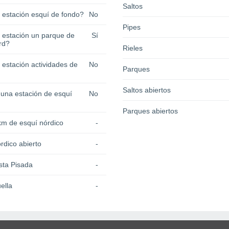
Saltos
a estación esquí de fondo?
No
Pipes
a estación un parque de
Sí
rd?
Rieles
 estación actividades de
No
Parques
Saltos abiertos
 una estación de esquí
No
Parques abiertos
km de esquí nórdico
-
rdico abierto
-
sta Pisada
-
ella
-