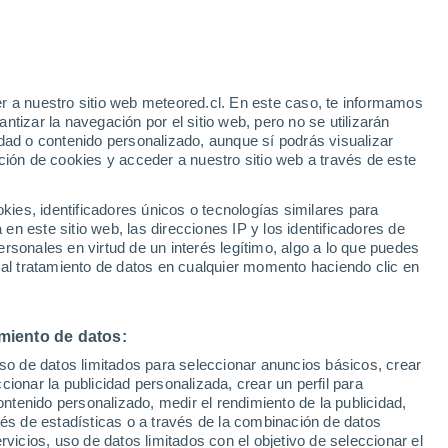
31°
/
22°
34°
/
19°
31°
/
22°
r a nuestro sitio web meteored.cl. En este caso, te informamos
tizar la navegación por el sitio web, pero no se utilizarán
dad o contenido personalizado, aunque sí podrás visualizar
ción de cookies y acceder a nuestro sitio web a través de este
Estado de la nieve
es, identificadores únicos o tecnologías similares para
Espesor de nieve en la base
-
n este sitio web, las direcciones IP y los identificadores de
rsonales en virtud de un interés legítimo, algo a lo que puedes
Espesor de nieve en la parte superior
-
 al tratamiento de datos en cualquier momento haciendo clic en
Tipo de nieve en la base
-
miento de datos:
Tipo de nieve en la parte superior
-
uso de datos limitados para seleccionar anuncios básicos, crear
ccionar la publicidad personalizada, crear un perfil para
ontenido personalizado, medir el rendimiento de la publicidad,
vés de estadísticas o a través de la combinación de datos
rvicios, uso de datos limitados con el objetivo de seleccionar el