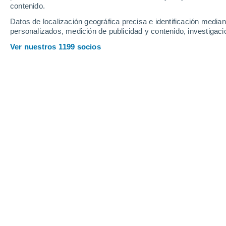
Webcams en Spring Mount
contenido.
Datos de localización geográfica precisa e identificación mediant
personalizados, medición de publicidad y contenido, investigació
Ver nuestros 1199 socios
Spring Mountain Webcam snapshot
8 Oct 2025
Profundidad de nieve