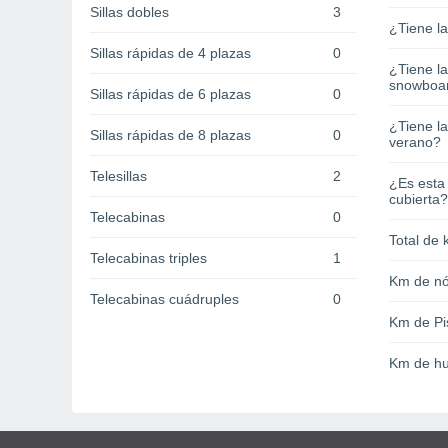
Sillas dobles
3
¿Tiene l
Sillas rápidas de 4 plazas
0
¿Tiene l
snowboa
Sillas rápidas de 6 plazas
0
¿Tiene la
Sillas rápidas de 8 plazas
0
verano?
Telesillas
2
¿Es esta
cubierta?
Telecabinas
0
Total de 
Telecabinas triples
1
Km de nó
Telecabinas cuádruples
0
Km de Pi
Km de hu