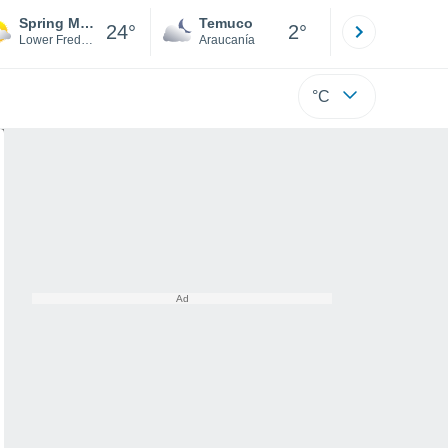
Spring Mount
Temuco
Osorno
24°
2°
Lower Frederick Township
Araucanía
Los Lagos
°C