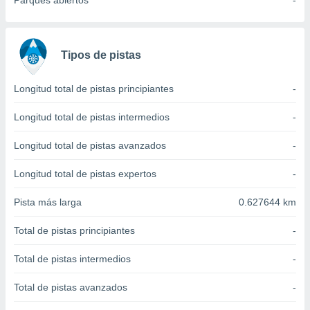
Parques abiertos
-
 seleccionar
o.
calización
precisa e
Tipos de pistas
ión mediante
, publicidad
Longitud total de pistas principiantes
-
dos,
Longitud total de pistas intermedios
-
 publicidad
,
Longitud total de pistas avanzados
-
ón de
 desarrollo
Longitud total de pistas expertos
-
s.
Pista más larga
0.627644 km
tros 1199
ios
Total de pistas principiantes
-
Total de pistas intermedios
-
Total de pistas avanzados
-