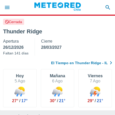
Cerrada
privacidad
Thunder Ridge
o de
eteored.cl)
Apertura
Cierre
borado por
es para
26/12/2026
28/03/2027
ue la
Faltan 141 días
 que se
e calidad.
El Tiempo en Thunder Ridge - IL
eder a este
ediante las
opciones:
Hoy
Mañana
Viernes
5 Ago
6 Ago
7 Ago
ookies y
e forma
27°
/
17°
30°
/
21°
29°
/
21°
d digital
ada, basada
mación