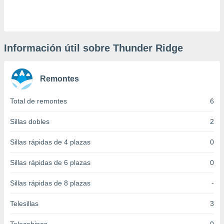
 botón
.
nto,
Información útil sobre Thunder Ridge
cios
kies,
Remontes
ores únicos
as similares
nar,
Total de remontes
6
rocesar
onales como
Sillas dobles
2
 este sitio
recciones IP
Sillas rápidas de 4 plazas
0
ficadores de
 posible
Sillas rápidas de 6 plazas
0
s
 traten tus
Sillas rápidas de 8 plazas
-
nales en
 interés
go a lo que
Telesillas
3
nerte. Para
retirar su