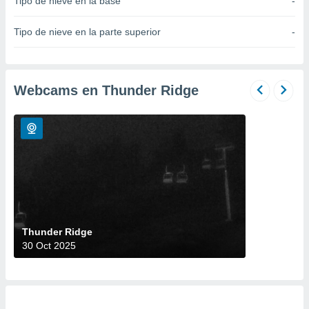
Tipo de nieve en la base
-
do en
 mismo.
Tipo de nieve en la parte superior
-
sultar más
 en nuestra
 Cookies
y
ualquier
Webcams en Thunder Ridge
ento
 botón
ación de
kies
 disponible
e nuestra
.
IVAMENTE,
Thunder Ridge
30 Oct 2025
as
 a cookies
 no aceptar
ón de