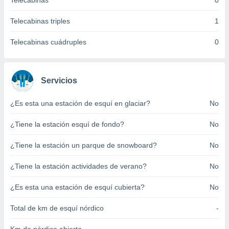
Telecabinas
0
ento u
Telecabinas triples
1
 de datos
er momento
Telecabinas cuádruples
0
ic en
o en
 Cookies
en
Servicios
eb.
¿Es esta una estación de esquí en glaciar?
No
y
socios
¿Tiene la estación esquí de fondo?
No
el
to de
¿Tiene la estación un parque de snowboard?
No
¿Tiene la estación actividades de verano?
No
la
 en un
 y/o acceder
¿Es esta una estación de esquí cubierta?
No
 de datos
ara
Total de km de esquí nórdico
-
 anuncios
ar perfiles