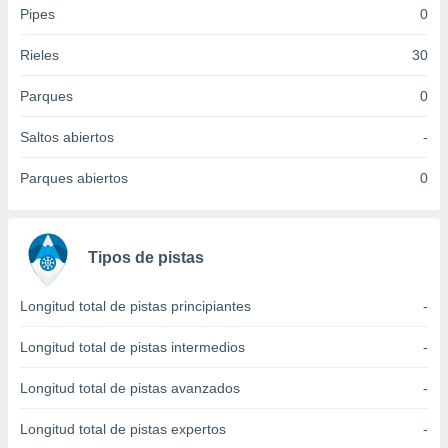
idad
Pipes
0
a, utilizar
a
Rieles
30
 la
Parques
0
da, crear un
personalizar
Saltos abiertos
-
o, uso de
a la
Parques abiertos
0
e contenido
do, medir el
 de la
medir el
Tipos de pistas
 del
 comprender
 través de
Longitud total de pistas principiantes
-
s o a través
nación de
Longitud total de pistas intermedios
-
edentes de
fuentes,
Longitud total de pistas avanzados
-
y mejora de
os, uso de
Longitud total de pistas expertos
-
ados con el