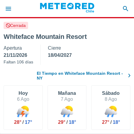
Cerrada
privacidad
Whiteface Mountain Resort
o de
eteored.cl)
Apertura
Cierre
borado por
es para
21/11/2026
18/04/2027
ue la
Faltan 106 días
 que se
e calidad.
El Tiempo en Whiteface Mountain Resort -
eder a este
NY
ediante las
opciones:
Hoy
Mañana
Sábado
6 Ago
7 Ago
8 Ago
ookies y
e forma
d digital
28°
/
17°
29°
/
18°
27°
/
18°
ada, basada
mación