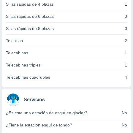
 botón
Sillas rápidas de 4 plazas
1
.
Sillas rápidas de 6 plazas
0
nto,
Sillas rápidas de 8 plazas
0
cios
Telesillas
2
kies,
ores únicos
as similares
Telecabinas
1
nar,
rocesar
Telecabinas triples
1
onales como
 este sitio
Telecabinas cuádruples
4
recciones IP
ficadores de
 posible
s
Servicios
 traten tus
nales en
¿Es esta una estación de esquí en glaciar?
No
 interés
go a lo que
¿Tiene la estación esquí de fondo?
No
nerte. Para
retirar su