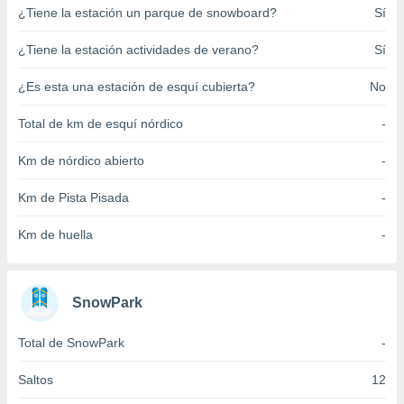
¿Tiene la estación un parque de snowboard?
Sí
ento u
 de datos
¿Tiene la estación actividades de verano?
Sí
er momento
ic en
¿Es esta una estación de esquí cubierta?
No
o en
Total de km de esquí nórdico
-
 Cookies
en
eb.
Km de nórdico abierto
-
y
Km de Pista Pisada
-
socios
el
Km de huella
-
to de
la
SnowPark
 en un
 y/o acceder
Total de SnowPark
-
 de datos
ara
Saltos
12
 anuncios
ar perfiles