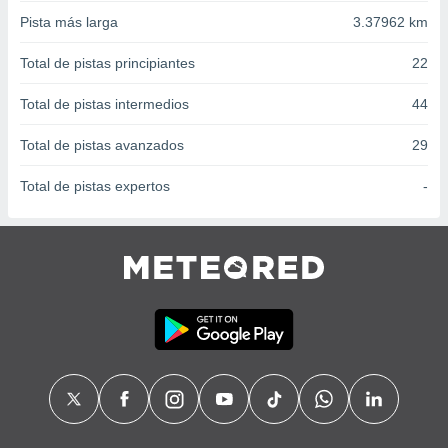
 seleccionar
o.
Pista más larga
3.37962 km
calización
Total de pistas principiantes
22
precisa e
ión mediante
Total de pistas intermedios
44
, publicidad
Total de pistas avanzados
29
dos,
 publicidad
Total de pistas expertos
-
,
ón de
 desarrollo
s.
tros 1199
ios