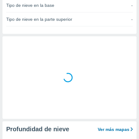
Tipo de nieve en la base
-
do en
 mismo.
Tipo de nieve en la parte superior
-
sultar más
 en nuestra
 Cookies
y
ualquier
ento
 botón
ación de
kies
 disponible
e nuestra
.
IVAMENTE,
as
 a cookies
Profundidad de nieve
 no aceptar
Ver más mapas
ón de