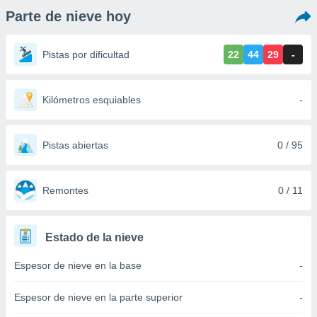
ediante
Parte de nieve hoy
ecnologías
nos permite
estra
Pistas por dificultad
22
44
29
-
ara seguir
e contenido
stándares
ACEPTAR
sin coste.
Kilómetros esquiables
-
Y
CONTINUAR
 botón
continuar",
Pistas abiertas
0 / 95
der a la
CONFIGURACIÓN
ndo la
 de todas
, ya sean
Remontes
0 / 11
de nuestros
 nos
Estado de la nieve
 y análisis
tamiento en
Espesor de nieve en la base
-
b, así como
un perfil
para
Espesor de nieve en la parte superior
-
ublicidad y