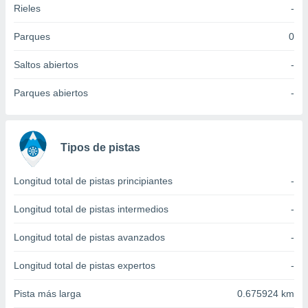
Rieles
-
idad
a, utilizar
a
Parques
0
 la
Saltos abiertos
-
da, crear un
personalizar
Parques abiertos
-
o, uso de
a la
e contenido
do, medir el
Tipos de pistas
 de la
medir el
 del
Longitud total de pistas principiantes
-
 comprender
 través de
Longitud total de pistas intermedios
-
s o a través
nación de
Longitud total de pistas avanzados
-
edentes de
fuentes,
Longitud total de pistas expertos
-
y mejora de
os, uso de
Pista más larga
0.675924 km
ados con el