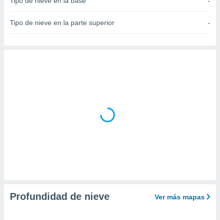
Tipo de nieve en la base
-
do en
 mismo.
Tipo de nieve en la parte superior
-
sultar más
 en nuestra
 Cookies
y
ualquier
ento
 botón
ación de
kies
 disponible
e nuestra
.
IVAMENTE,
as
 a cookies
Profundidad de nieve
Ver más mapas
 no aceptar
ón de