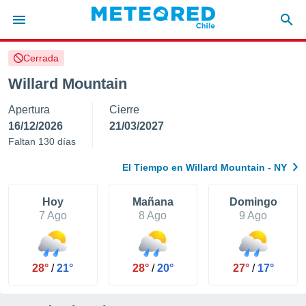
Cerrada
privacidad
Willard Mountain
o de
eteored.cl)
Apertura
Cierre
borado por
es para
16/12/2026
21/03/2027
ue la
Faltan 130 días
 que se
e calidad.
El Tiempo en Willard Mountain - NY
eder a este
ediante las
opciones:
Hoy
Mañana
Domingo
7 Ago
8 Ago
9 Ago
ookies y
e forma
28°
/
21°
28°
/
20°
27°
/
17°
d digital
ada, basada
mación