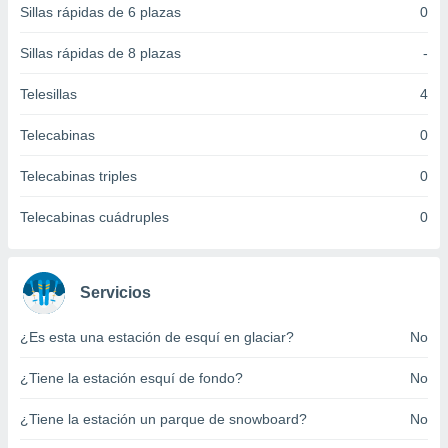
Sillas rápidas de 6 plazas
0
 botón
.
Sillas rápidas de 8 plazas
-
nto,
Telesillas
4
cios
Telecabinas
0
kies,
ores únicos
Telecabinas triples
0
as similares
nar,
rocesar
Telecabinas cuádruples
0
onales como
 este sitio
recciones IP
ficadores de
Servicios
 posible
s
¿Es esta una estación de esquí en glaciar?
No
 traten tus
nales en
¿Tiene la estación esquí de fondo?
No
 interés
go a lo que
¿Tiene la estación un parque de snowboard?
No
nerte. Para
retirar su