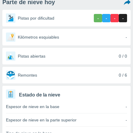
Parte de nieve hoy
ediante
ecnologías
nos permite
Pistas por dificultad
-
-
-
-
estra
ara seguir
e contenido
stándares
Kilómetros esquiables
-
ACEPTAR
sin coste.
Y
CONTINUAR
 botón
continuar",
Pistas abiertas
0 / 0
der a la
CONFIGURACIÓN
ndo la
 de todas
Remontes
0 / 6
, ya sean
de nuestros
 nos
Estado de la nieve
 y análisis
Espesor de nieve en la base
-
tamiento en
b, así como
un perfil
Espesor de nieve en la parte superior
-
para
ublicidad y