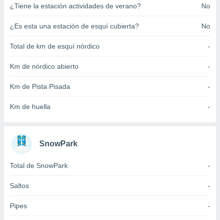
¿Tiene la estación actividades de verano?
No
ento u
 de datos
¿Es esta una estación de esquí cubierta?
No
er momento
ic en
Total de km de esquí nórdico
-
o en
Km de nórdico abierto
-
 Cookies
en
eb.
Km de Pista Pisada
-
y
Km de huella
-
socios
el
to de
SnowPark
la
Total de SnowPark
-
 en un
 y/o acceder
Saltos
-
 de datos
ara
Pipes
-
 anuncios
ar perfiles