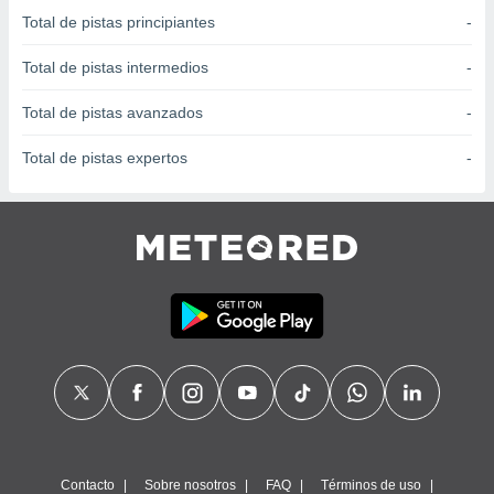
 seleccionar
Total de pistas principiantes
-
o.
calización
Total de pistas intermedios
-
precisa e
ión mediante
Total de pistas avanzados
-
, publicidad
Total de pistas expertos
-
dos,
 publicidad
,
ón de
 desarrollo
s.
tros 1199
ios
Contacto
Sobre nosotros
FAQ
Términos de uso