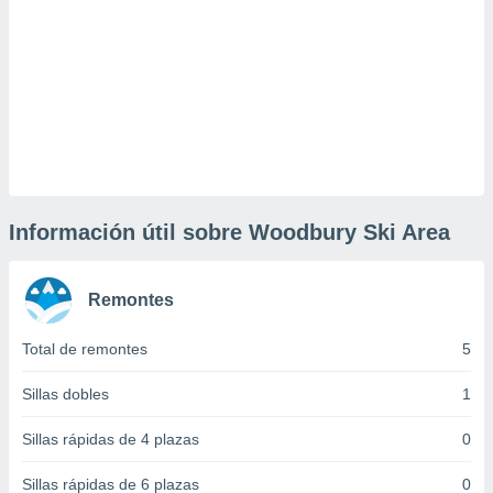
uedes
uestro sitio
ed.cl. En
te
 de que
talarán
e sean
para
a
por el sitio
o se
Información útil sobre Woodbury Ski Area
cookies para
nto ni para
licidad o
Remontes
ado, aunque
Total de remontes
5
sualizar
general no
Sillas dobles
1
ada. Puedes
 instalación
Sillas rápidas de 4 plazas
0
y acceder a
io web a
Sillas rápidas de 6 plazas
0
ste abono