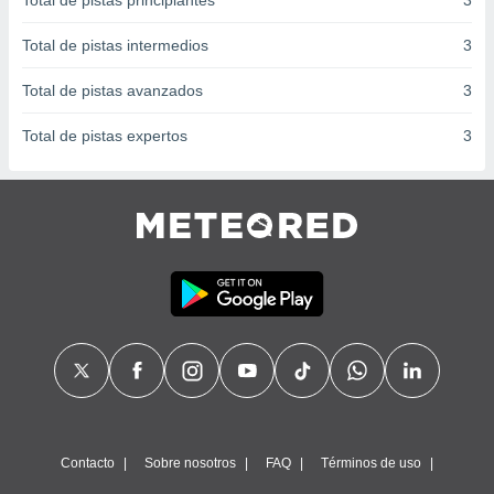
Total de pistas principiantes
3
 seleccionar
o.
Total de pistas intermedios
3
calización
precisa e
Total de pistas avanzados
3
ión mediante
Total de pistas expertos
3
, publicidad
dos,
 publicidad
,
ón de
 desarrollo
s.
tros 1199
ios
Contacto
Sobre nosotros
FAQ
Términos de uso