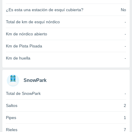
ento u
¿Es esta una estación de esquí cubierta?
No
 de datos
er momento
Total de km de esquí nórdico
-
ic en
o en
Km de nórdico abierto
-
 Cookies
en
Km de Pista Pisada
-
eb.
Km de huella
-
y
socios
el
SnowPark
to de
Total de SnowPark
-
la
 en un
Saltos
2
 y/o acceder
 de datos
Pipes
1
ara
 anuncios
Rieles
7
ar perfiles