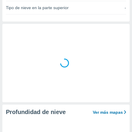
do en
Tipo de nieve en la parte superior
-
 mismo.
sultar más
 en nuestra
 Cookies
y
ualquier
ento
 botón
ación de
kies
 disponible
e nuestra
.
IVAMENTE,
as
Profundidad de nieve
Ver más mapas
 a cookies
 no aceptar
ón de