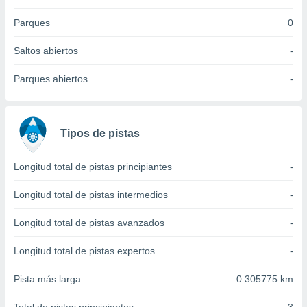
idad
a, utilizar
Parques
0
a
 la
Saltos abiertos
-
da, crear un
Parques abiertos
-
personalizar
o, uso de
a la
e contenido
Tipos de pistas
do, medir el
 de la
medir el
Longitud total de pistas principiantes
-
 del
 comprender
Longitud total de pistas intermedios
-
 través de
s o a través
Longitud total de pistas avanzados
-
nación de
edentes de
Longitud total de pistas expertos
-
fuentes,
y mejora de
Pista más larga
0.305775 km
os, uso de
ados con el