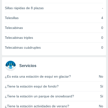
 botón
.
Sillas rápidas de 8 plazas
-
Telesillas
4
nto,
Telecabinas
0
cios
kies,
Telecabinas triples
0
ores únicos
as similares
nar,
Telecabinas cuádruples
0
rocesar
onales como
 este sitio
Servicios
recciones IP
ficadores de
 posible
¿Es esta una estación de esquí en glaciar?
No
s
 traten tus
¿Tiene la estación esquí de fondo?
Sí
nales en
 interés
¿Tiene la estación un parque de snowboard?
Sí
go a lo que
nerte. Para
¿Tiene la estación actividades de verano?
No
retirar su