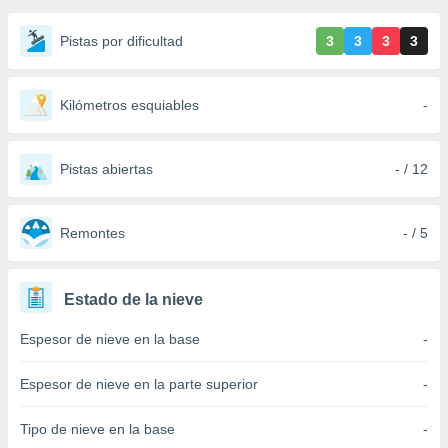
ediante
ecnologías
Pistas por dificultad
3
3
3
3
nos permite
estra
ara seguir
e contenido
Kilómetros esquiables
-
stándares
ACEPTAR
sin coste.
Y
CONTINUAR
Pistas abiertas
- / 12
 botón
continuar",
der a la
CONFIGURACIÓN
ndo la
Remontes
- / 5
 de todas
, ya sean
de nuestros
Estado de la nieve
 nos
Espesor de nieve en la base
-
 y análisis
tamiento en
b, así como
Espesor de nieve en la parte superior
-
un perfil
para
Tipo de nieve en la base
-
ublicidad y