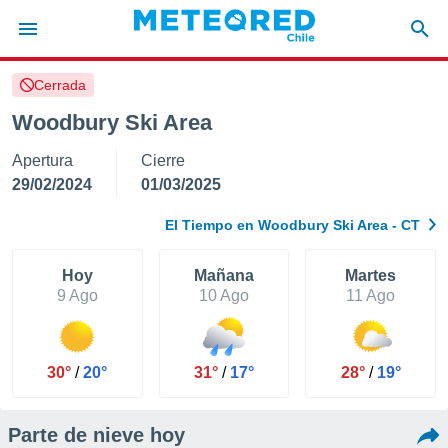
Cerrada
privacidad
Woodbury Ski Area
o de
eteored.cl)
Apertura
Cierre
borado por
es para
29/02/2024
01/03/2025
ue la
 que se
El Tiempo en Woodbury Ski Area - CT
e calidad.
eder a este
ediante las
Hoy
Mañana
Martes
opciones:
9 Ago
10 Ago
11 Ago
ookies y
e forma
30°
/
20°
31°
/
17°
28°
/
19°
d digital
ada, basada
Parte de nieve hoy
mación