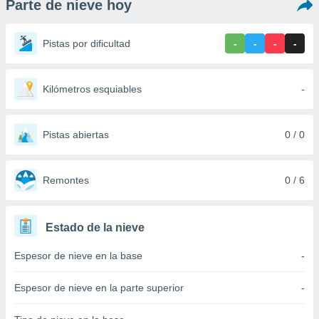
Parte de nieve hoy
ediante
ecnologías
nos permite
Pistas por dificultad
-
-
-
-
estra
ara seguir
e contenido
stándares
Kilómetros esquiables
-
ACEPTAR
sin coste.
Y
CONTINUAR
 botón
continuar",
Pistas abiertas
0 / 0
der a la
CONFIGURACIÓN
ndo la
 de todas
Remontes
0 / 6
, ya sean
de nuestros
 nos
Estado de la nieve
 y análisis
Espesor de nieve en la base
-
tamiento en
b, así como
un perfil
Espesor de nieve en la parte superior
-
para
ublicidad y