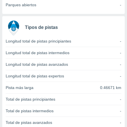
 seleccionar
Parques abiertos
-
o.
calización
precisa e
ión mediante
Tipos de pistas
, publicidad
Longitud total de pistas principiantes
-
dos,
 publicidad
Longitud total de pistas intermedios
-
,
ón de
Longitud total de pistas avanzados
-
 desarrollo
s.
Longitud total de pistas expertos
-
tros 1199
Pista más larga
0.46671 km
ios
Total de pistas principiantes
-
Total de pistas intermedios
-
Total de pistas avanzados
-