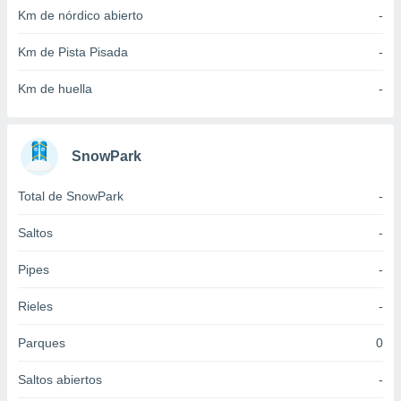
idad
Km de nórdico abierto
-
a, utilizar
a
Km de Pista Pisada
-
 la
Km de huella
-
da, crear un
personalizar
o, uso de
a la
SnowPark
e contenido
do, medir el
Total de SnowPark
-
 de la
medir el
 del
Saltos
-
 comprender
 través de
Pipes
-
s o a través
nación de
Rieles
-
edentes de
fuentes,
Parques
0
y mejora de
os, uso de
Saltos abiertos
-
ados con el