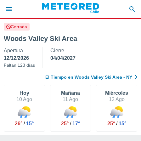
Cerrada
privacidad
Woods Valley Ski Area
o de
eteored.cl)
Apertura
Cierre
borado por
es para
12/12/2026
04/04/2027
ue la
Faltan 123 días
 que se
e calidad.
El Tiempo en Woods Valley Ski Area - NY
eder a este
ediante las
opciones:
Hoy
Mañana
Miércoles
10 Ago
11 Ago
12 Ago
ookies y
e forma
26°
/
15°
25°
/
17°
25°
/
15°
d digital
ada, basada
mación