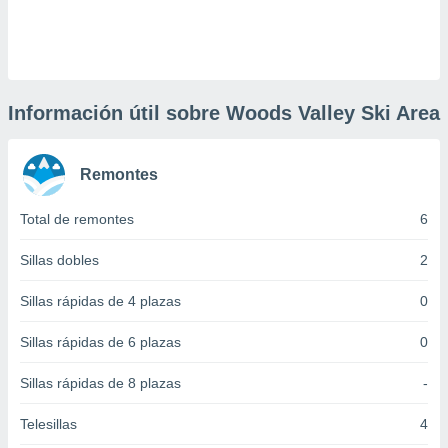
 botón
.
nto,
Información útil sobre Woods Valley Ski Area
cios
kies,
ores únicos
Remontes
as similares
nar,
rocesar
Total de remontes
6
onales como
 este sitio
Sillas dobles
2
recciones IP
ficadores de
Sillas rápidas de 4 plazas
0
 posible
s
Sillas rápidas de 6 plazas
0
 traten tus
nales en
Sillas rápidas de 8 plazas
-
 interés
go a lo que
Telesillas
4
nerte. Para
retirar su