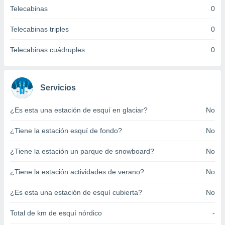
ento u
Telecabinas
0
 de datos
Telecabinas triples
0
er momento
ic en
Telecabinas cuádruples
0
o en
 Cookies
en
eb.
Servicios
y
¿Es esta una estación de esquí en glaciar?
No
socios
el
¿Tiene la estación esquí de fondo?
No
to de
¿Tiene la estación un parque de snowboard?
No
la
¿Tiene la estación actividades de verano?
No
 en un
 y/o acceder
¿Es esta una estación de esquí cubierta?
No
 de datos
ara
 anuncios
Total de km de esquí nórdico
-
ar perfiles