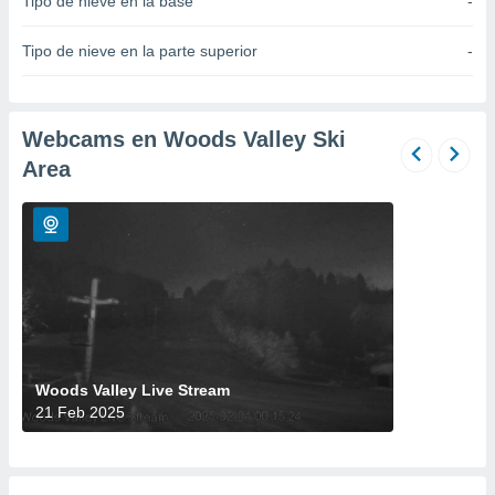
Tipo de nieve en la base
-
do en
 mismo.
Tipo de nieve en la parte superior
-
sultar más
 en nuestra
 Cookies
y
ualquier
Webcams en Woods Valley Ski
Area
ento
 botón
ación de
kies
 disponible
e nuestra
.
IVAMENTE,
Woods Valley Live Stream
as
21 Feb 2025
 a cookies
 no aceptar
ón de