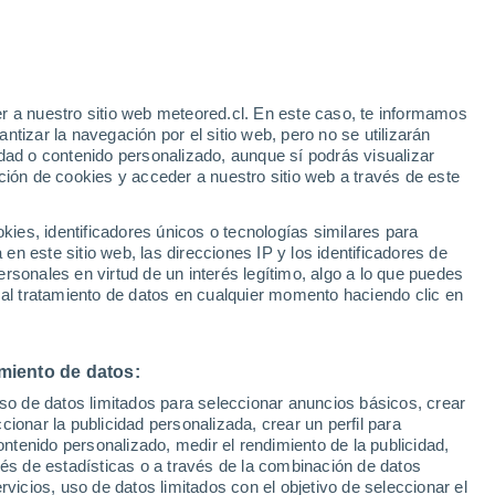
25°
/
12°
25°
/
10°
27°
/
12°
r a nuestro sitio web meteored.cl. En este caso, te informamos
tizar la navegación por el sitio web, pero no se utilizarán
dad o contenido personalizado, aunque sí podrás visualizar
ción de cookies y acceder a nuestro sitio web a través de este
Estado de la nieve
es, identificadores únicos o tecnologías similares para
Espesor de nieve en la base
0 cm
n este sitio web, las direcciones IP y los identificadores de
rsonales en virtud de un interés legítimo, algo a lo que puedes
Espesor de nieve en la parte superior
-
 al tratamiento de datos en cualquier momento haciendo clic en
Tipo de nieve en la base
-
miento de datos:
Tipo de nieve en la parte superior
-
uso de datos limitados para seleccionar anuncios básicos, crear
ccionar la publicidad personalizada, crear un perfil para
ontenido personalizado, medir el rendimiento de la publicidad,
vés de estadísticas o a través de la combinación de datos
rvicios, uso de datos limitados con el objetivo de seleccionar el