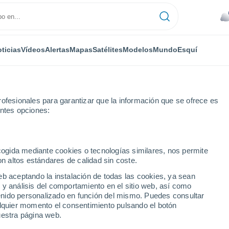
ticias
Vídeos
Alertas
Mapas
Satélites
Modelos
Mundo
Esquí
ofesionales para garantizar que la información que se ofrece es
entes opciones:
Aussois
Esquí
ecogida mediante cookies o tecnologías similares, nos permite
on altos estándares de calidad sin coste.
El Tiempo en Aussois
eb aceptando la instalación de todas las cookies, ya sean
 y análisis del comportamiento en el sitio web, así como
ntenido personalizado en función del mismo. Puedes consultar
Hoy
Mañana
Sábado
alquier momento el consentimiento pulsando el botón
6 Ago
7 Ago
8 Ago
uestra página web.