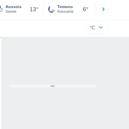
Aussois
Temuco
Osorno
13°
6°
Savoie
Araucanía
Los Lagos
°C