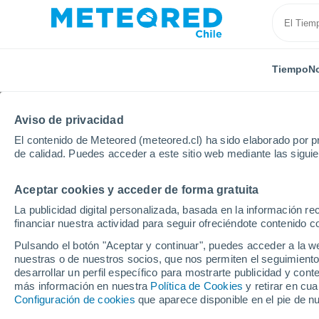
Tiempo
No
Aviso de privacidad
El contenido de Meteored (meteored.cl) ha sido elaborado por pr
de calidad. Puedes acceder a este sitio web mediante las sigui
Aceptar cookies y acceder de forma gratuita
Inicio
Francia
Auvernia-Ródano-Alpes
Saboya
La publicidad digital personalizada, basada en la información r
financiar nuestra actividad para seguir ofreciéndote contenido c
Cerrada
Pulsando el botón "Aceptar y continuar", puedes acceder a la w
nuestras o de nuestros socios, que nos permiten el seguimiento
Aussois
desarrollar un perfil específico para mostrarte publicidad y co
más información en nuestra
Política de Cookies
y retirar en cu
Configuración de cookies
que aparece disponible en el pie de n
Apertura
Cierre