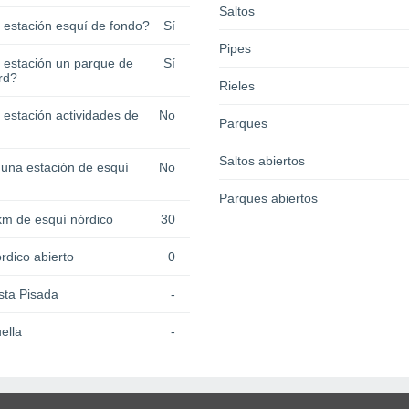
Saltos
a estación esquí de fondo?
Sí
Pipes
a estación un parque de
Sí
rd?
Rieles
 estación actividades de
No
Parques
Saltos abiertos
 una estación de esquí
No
Parques abiertos
km de esquí nórdico
30
rdico abierto
0
sta Pisada
-
ella
-