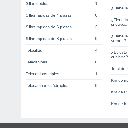
Sillas dobles
1
¿Tiene l
Sillas rápidas de 4 plazas
0
¿Tiene l
snowboa
Sillas rápidas de 6 plazas
2
¿Tiene la
Sillas rápidas de 8 plazas
0
verano?
Telesillas
4
¿Es esta
cubierta?
Telecabinas
0
Total de 
Telecabinas triples
1
Km de nó
Telecabinas cuádruples
0
Km de Pi
Km de hu