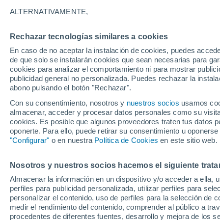
12/12/2026
09/04/2027
ALTERNATIVAMENTE,
Faltan 127 días
Rechazar tecnologías similares a cookies
En caso de no aceptar la instalación de cookies, puedes accede
Parte de nieve hoy
de que solo se instalarán cookies que sean necesarias para garan
cookies para analizar el comportamiento ni para mostrar publici
publicidad general no personalizada. Puedes rechazar la instala
Pistas por dificultad
5
6
7
3
abono pulsando el botón "Rechazar".
Con su consentimiento, nosotros y
nuestros socios
usamos cooki
almacenar, acceder y procesar datos personales como su visita e
Kilómetros esquiables
0 / 55
cookies. Es posible que algunos proveedores traten tus datos pe
oponerte. Para ello, puede retirar su consentimiento u oponerse
"Configurar"
o en nuestra
Política de Cookies
en este sitio web.
Pistas abiertas
0 / 21
Nosotros y nuestros socios hacemos el siguiente trata
Remontes
0 / 8
Almacenar la información en un dispositivo y/o acceder a ella, 
perfiles para publicidad personalizada, utilizar perfiles para sele
personalizar el contenido, uso de perfiles para la selección de c
medir el rendimiento del contenido, comprender al público a tra
procedentes de diferentes fuentes, desarrollo y mejora de los se