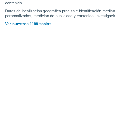
Webcams en Aussois
contenido.
Datos de localización geográfica precisa e identificación mediant
personalizados, medición de publicidad y contenido, investigació
Ver nuestros 1199 socios
Aussois - Sommet du télésiège du Grand Jeu
25 Nov 2025
Profundidad de nieve